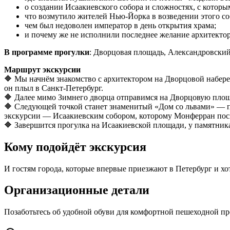
о создании Исаакиевского собора и сложностях, с которы
что возмутило жителей Нью-Йорка в возведении этого со
чем был недоволен император в день открытия храма;
и почему же не исполнили последнее желание архитектор
В программе прогулки
: Дворцовая площадь, Александровский
Маршрут экскурсии
🔶 Мы начнём знакомство с архитектором на Дворцовой набере
он плыл в Санкт-Петербург.
🔶 Далее мимо Зимнего дворца отправимся на Дворцовую площ
🔶 Следующей точкой станет знаменитый «Дом со львами» — п
экскурсии — Исаакиевским собором, которому Монферран пос
🔶 Завершится прогулка на Исаакиевской площади, у памятник
Кому подойдёт экскурсия
И гостям города, которые впервые приезжают в Петербург и хот
Организационные детали
Позаботьтесь об удобной обуви для комфортной пешеходной пр