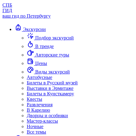
СПБ
ГИД
ваш гид по Петербургу
Экскурсии
Подбор экскурсий
В тренде
Авторские туры
Цены
Виды экскурсий
Автобусные
Билеты в Русский музей
Выставки в Эрмитаже
Билеты в Кунсткамеру
Квесты
Развлечения
В Карелию
Дворцы и особняки
Мастер-классы
Ночные
Все темы