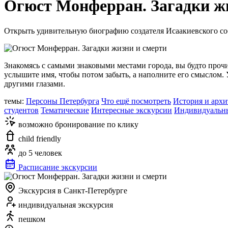
Огюст Монферран. Загадки ж
Открыть удивительную биографию создателя Исаакиевского с
Знакомясь с самыми знаковыми местами города, вы будто проч
услышите имя, чтобы потом забыть, а наполните его смыслом. 
другими глазами.
темы:
Персоны Петербурга
Что ещё посмотреть
История и архи
студентов
Тематические
Интересные экскурсии
Индивидуальн
возможно бронирование по клику
child friendly
до 5 человек
Расписание экскурсии
Экскурсия в Санкт-Петербурге
индивидуальная экскурсия
пешком