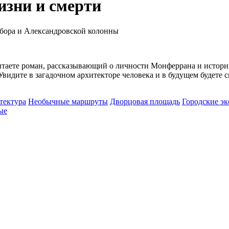
изни и смерти
обора и Александровской колонны
итаете роман, рассказывающий о личности Монферрана и истории
Увидите в загадочном архитекторе человека и в будущем будете 
тектура
Необычные маршруты
Дворцовая площадь
Городские э
ые