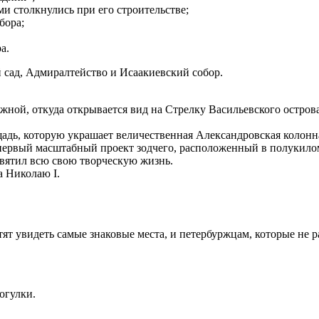
ми столкнулись при его строительстве;
бора;
а.
 сад, Адмиралтейство и Исаакиевский собор.
жной, откуда открывается вид на Стрелку Васильевского остров
адь, которую украшает величественная Александровская колонн
ервый масштабный проект зодчего, расположенный в полукилом
вятил всю свою творческую жизнь.
а Николаю I.
ят увидеть самые знаковые места, и петербуржцам, которые не р
огулки.