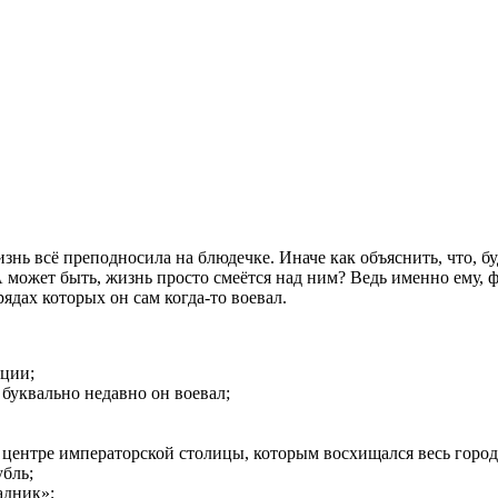
знь всё преподносила на блюдечке. Иначе как объяснить, что, б
А может быть, жизнь просто смеётся над ним? Ведь именно ему,
ядах которых он сам когда-то воевал.
нции;
 буквально недавно он воевал;
 центре императорской столицы, которым восхищался весь город
бль;
адник»;