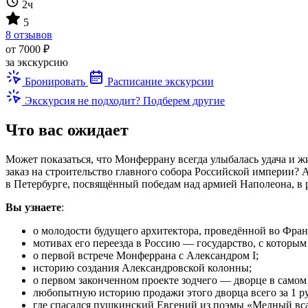
2ч
5
8 отзывов
от 7000 ₽
за экскурсию
Бронировать
Расписание экскурсии
Экскурсия не подходит? Подберем другие
Что вас ожидает
Может показаться, что Монферрану всегда улыбалась удача и жи
заказ на строительство главного собора Российской империи? 
в Петербурге, посвящённый победам над армией Наполеона, в р
Вы узнаете
:
о молодости будущего архитектора, проведённой во Фра
мотивах его переезда в Россию — государство, с которым
о первой встрече Монферрана с Александром I;
историю создания Александровской колонны;
о первом законченном проекте зодчего — дворце в самом
любопытную историю продажи этого дворца всего за 1 ру
где спасался пушкинский Евгений из поэмы «Медный вс