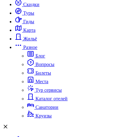
Скидки
Туры
Гиды
Карта
Жильё
Разное
Блог
Вопросы
Билеты
Места
Тур сервисы
Каталог отелей
Санатории
Круизы