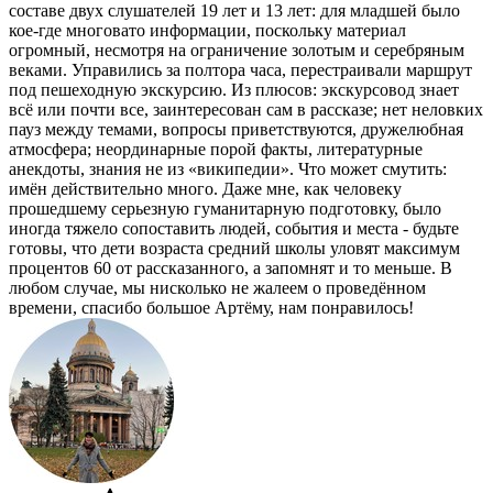
составе двух слушателей 19 лет и 13 лет: для младшей было
кое-где многовато информации, поскольку материал
огромный, несмотря на ограничение золотым и серебряным
веками. Управились за полтора часа, перестраивали маршрут
под пешеходную экскурсию. Из плюсов: экскурсовод знает
всё или почти все, заинтересован сам в рассказе; нет неловких
пауз между темами, вопросы приветствуются, дружелюбная
атмосфера; неординарные порой факты, литературные
анекдоты, знания не из «википедии». Что может смутить:
имён действительно много. Даже мне, как человеку
прошедшему серьезную гуманитарную подготовку, было
иногда тяжело сопоставить людей, события и места - будьте
готовы, что дети возраста средний школы уловят максимум
процентов 60 от рассказанного, а запомнят и то меньше. В
любом случае, мы нисколько не жалеем о проведённом
времени, спасибо большое Артёму, нам понравилось!