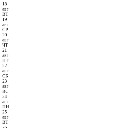
18
авг
ВТ
19
авг
СР
20
авг
ЧТ
21
авг
ПТ
22
авг
СБ
23
авг
ВС
24
авг
ПН
25
авг
ВТ
26