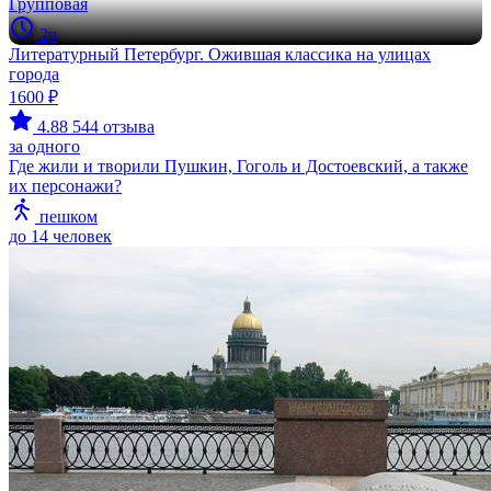
Групповая
2ч
Литературный Петербург. Ожившая классика на улицах
города
1600 ₽
4.88
544 отзыва
за одного
Где жили и творили Пушкин, Гоголь и Достоевский, а также
их персонажи?
пешком
до 14 человек