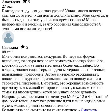
Анастасия |
5
27 окт
Благодарю за душевную экскурсию! Узнала много нового,
сделала фото мест, куда пойти дополнительно. Мне кажется, я
была весь день на экскурсии, так время сжалось! Много
информации и эмоций, за что особенная благодарность! С
эмоциями всегда интереснее!
Светлана |
5
08 сен
Мне очень понравилась экскурсия. Во-первых, формат
велосипедного тура позволяет осмотреть гораздо больше за
короткий срок и увидеть местность более масштабно. Во-
вторых, знания гида, форма подачи материала очень точные,
правильные, подробные. Артём интересно рассказывает,
вовлекает экскурсанта в размышления по поводу жизни и
творчества писателей. В-третьих, это хорошая возможность
прикоснуться к живой истории и понять, о каких местах и
темах ты впоследствии хотел бы узнать более детально.
Например, мы посещали знаменитую Мойку, 12 и Фонтанный
дом Ахматовой, а вот уже решение идти или не идти в сами
музеи, можно принять самостоятельно.
Больше отзывов смотрите на сайте партнера -
Смотреть