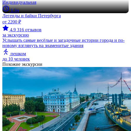
Индивидуальная
1.5ч
Легенды и байки Петербурга
от 2200 ₽
4.9
316 отзывов
за экскурсию
Услышать самые весёлые и загадочные истории города и по-
новому взглянуть на знаменитые здания
пешком
до 10 человек
Похожие экскурсии