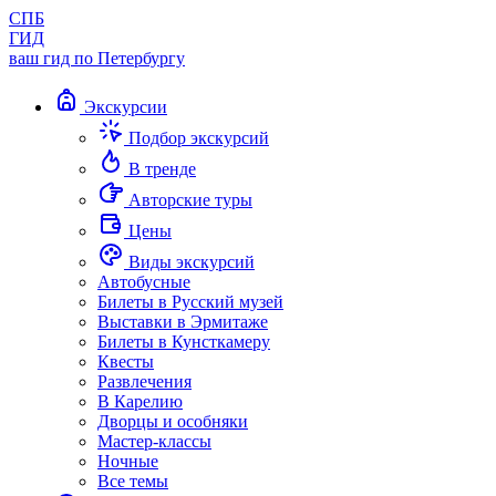
СПБ
ГИД
ваш гид по Петербургу
Экскурсии
Подбор экскурсий
В тренде
Авторские туры
Цены
Виды экскурсий
Автобусные
Билеты в Русский музей
Выставки в Эрмитаже
Билеты в Кунсткамеру
Квесты
Развлечения
В Карелию
Дворцы и особняки
Мастер-классы
Ночные
Все темы