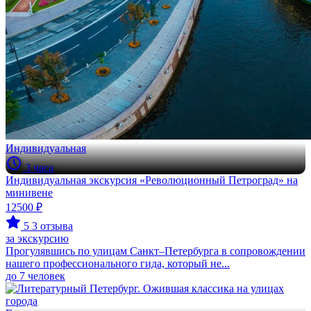
Индивидуальная
3 часа
Индивидуальная экскурсия «Революционный Петроград» на
минивене
12500 ₽
5
3 отзыва
за экскурсию
Прогулявшись по улицам Санкт–Петербурга в сопровождении
нашего профессионального гида, который не...
до 7 человек