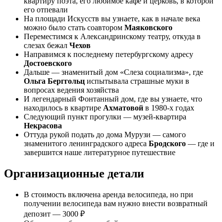
квартиру поэта, его любимое кафе и церковь, в которой
его отпевали
На площади Искусств вы узнаете, как в начале века
можно было стать соавтором
Маяковского
Переместимся к Александринскому театру, откуда в
слезах бежал
Чехов
Направимся к последнему петербургскому адресу
Достоевского
Дальше — знаменитый дом «Слеза социализма», где
Ольга Берггольц
испытывала страшные муки в
вопросах ведения хозяйства
И легендарный Фонтанный дом, где вы узнаете, что
находилось в квартире
Ахматовой
в 1980-х годах
Следующий пункт прогулки — музей-квартира
Некрасова
Оттуда рукой подать до дома Мурузи — самого
знаменитого ленинградского адреса
Бродского
— где и
завершится наше литературное путешествие
Организационные детали
В стоимость включена аренда велосипеда, но при
получении велосипеда вам нужно внести возвратный
депозит — 3000 ₽