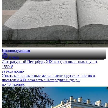
Индивидуальная
4 часа
Литературный Петербург, XIX век (для школьных групп)
1550 ₽
за экскурсию
Узнать какие памятные места великих русских поэтов и
писателей XIX века есть в Петербурге и где р...
до 40 человек