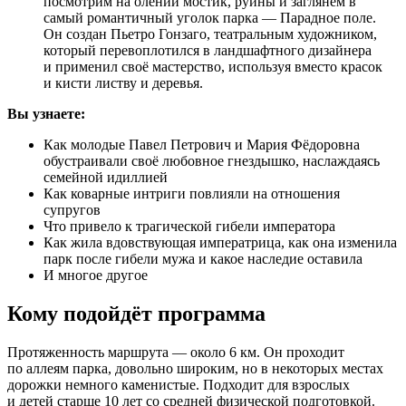
посмотрим на олений мостик, руины и заглянем в
самый романтичный уголок парка — Парадное поле.
Он создан Пьетро Гонзаго, театральным художником,
который перевоплотился в ландшафтного дизайнера
и применил своё мастерство, используя вместо красок
и кисти листву и деревья.
Вы узнаете:
Как молодые Павел Петрович и Мария Фёдоровна
обустраивали своё любовное гнездышко, наслаждаясь
семейной идиллией
Как коварные интриги повлияли на отношения
супругов
Что привело к трагической гибели императора
Как жила вдовствующая императрица, как она изменила
парк после гибели мужа и какое наследие оставила
И многое другое
Кому подойдёт программа
Протяженность маршрута — около 6 км. Он проходит
по аллеям парка, довольно широким, но в некоторых местах
дорожки немного каменистые. Подходит для взрослых
и детей старше 10 лет со средней физической подготовкой.