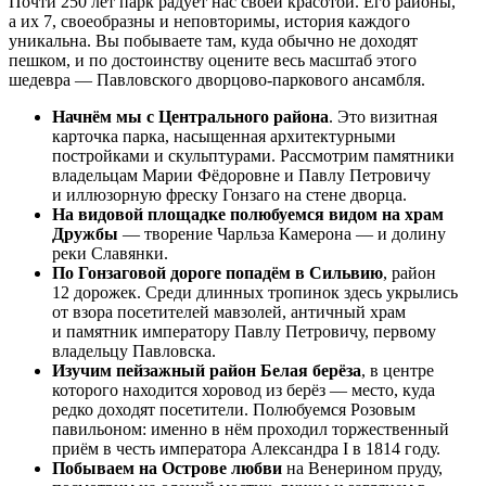
Почти 250 лет парк радует нас своей красотой. Его районы,
а их 7, своеобразны и неповторимы, история каждого
уникальна. Вы побываете там, куда обычно не доходят
пешком, и по достоинству оцените весь масштаб этого
шедевра — Павловского дворцово-паркового ансамбля.
Начнём мы с Центрального района
. Это визитная
карточка парка, насыщенная архитектурными
постройками и скульптурами. Рассмотрим памятники
владельцам Марии Фёдоровне и Павлу Петровичу
и иллюзорную фреску Гонзаго на стене дворца.
На видовой площадке полюбуемся видом на храм
Дружбы
— творение Чарльза Камерона — и долину
реки Славянки.
По Гонзаговой дороге попадём в Сильвию
, район
12 дорожек. Среди длинных тропинок здесь укрылись
от взора посетителей мавзолей, античный храм
и памятник императору Павлу Петровичу, первому
владельцу Павловска.
Изучим пейзажный район Белая берёза
, в центре
которого находится хоровод из берёз — место, куда
редко доходят посетители. Полюбуемся Розовым
павильоном: именно в нём проходил торжественный
приём в честь императора Александра I в 1814 году.
Побываем на Острове любви
на Венерином пруду,