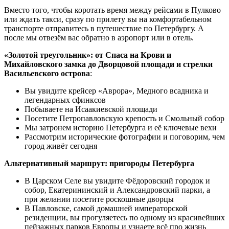
Вместо того, чтобы коротать время между рейсами в Пулково
или ждать такси, сразу по прилету вы на комфортабельном
транспорте отправитесь в путешествие по Петербургу. А
после мы отвезём вас обратно в аэропорт или в отель.
«Золотой треугольник»: от Спаса на Крови и
Михайловского замка до Дворцовой площади и стрелки
Васильевского острова
:
Вы увидите крейсер «Аврора», Медного всадника и
легендарных сфинксов
Побываете на Исаакиевской площади
Посетите Петропавловскую крепость и Смольный собор
Мы затронем историю Петербурга и её ключевые вехи
Рассмотрим исторические фотографии и поговорим, чем
город живёт сегодня
Альтернативный маршрут: пригороды Петербурга
В Царском Селе вы увидите Фёдоровский городок и
собор, Екатерининский и Александровский парки, а
при желании посетите роскошные дворцы
В Павловске, самой домашней императорской
резиденции, вы прогуляетесь по одному из красивейших
пейзажных парков Европы и узнаете всё про жизнь