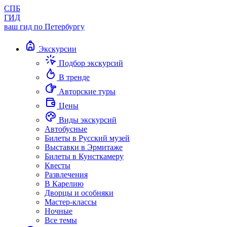
СПБ
ГИД
ваш гид по Петербургу
Экскурсии
Подбор экскурсий
В тренде
Авторские туры
Цены
Виды экскурсий
Автобусные
Билеты в Русский музей
Выставки в Эрмитаже
Билеты в Кунсткамеру
Квесты
Развлечения
В Карелию
Дворцы и особняки
Мастер-классы
Ночные
Все темы