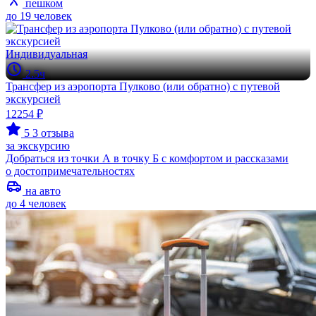
пешком
до 19 человек
Индивидуальная
2.5ч
Трансфер из аэропорта Пулково (или обратно) с путевой
экскурсией
12254 ₽
5
3 отзыва
за экскурсию
Добраться из точки А в точку Б с комфортом и рассказами
о достопримечательностях
на авто
до 4 человек