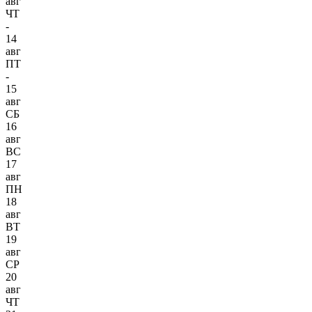
авг
ЧТ
-
14
авг
ПТ
-
15
авг
СБ
16
авг
ВС
17
авг
ПН
18
авг
ВТ
19
авг
СР
20
авг
ЧТ