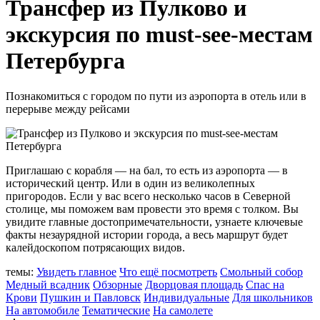
Трансфер из Пулково и
экскурсия по must-see-местам
Петербурга
Познакомиться с городом по пути из аэропорта в отель или в
перерыве между рейсами
Приглашаю с корабля — на бал, то есть из аэропорта — в
исторический центр. Или в один из великолепных
пригородов. Если у вас всего несколько часов в Северной
столице, мы поможем вам провести это время с толком. Вы
увидите главные достопримечательности, узнаете ключевые
факты незаурядной истории города, а весь маршрут будет
калейдоскопом потрясающих видов.
темы:
Увидеть главное
Что ещё посмотреть
Смольный собор
Медный всадник
Обзорные
Дворцовая площадь
Спас на
Крови
Пушкин и Павловск
Индивидуальные
Для школьников
На автомобиле
Тематические
На самолете