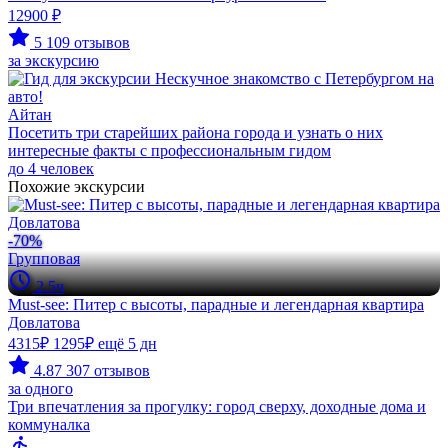
12900 ₽
5
109 отзывов
за экскурсию
Айтан
Посетить три старейших района города и узнать о них
интересные факты с профессиональным гидом
до 4 человек
Похожие экскурсии
-70%
Групповая
2.5ч
Must-see: Питер с высоты, парадные и легендарная квартира
Довлатова
4315₽
1295₽
ещё 5 дн
4.87
307 отзывов
за одного
Три впечатления за прогулку: город сверху, доходные дома и
коммуналка