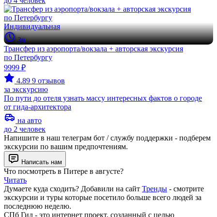
до 4 человек
Индивидуальная
3ч
Трансфер из аэропорта/вокзала + авторская экскурсия
по Петербургу
9999 ₽
4.89
9 отзывов
за экскурсию
По пути до отеля узнать массу интересных фактов о городе
от гида-архитектора
на авто
до 2 человек
Напишите в наш телеграм бот / службу поддержки - подберем
экскурсии по вашим предпочтениям.
Написать нам
Что посмотреть в Питере в августе?
Читать
Думаете куда сходить? Добавили на сайт
Тренды
- смотрите
экскурсии и туры которые посетило больше всего людей за
последнюю неделю.
СПб Гид - это интернет проект, созданный с целью