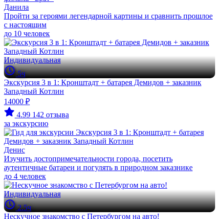
Данила
Пройти за героями легендарной картины и сравнить прошлое
с настоящим
до 10 человек
Индивидуальная
5ч
Экскурсия 3 в 1: Кронштадт + батарея Демидов + заказник
Западный Котлин
14000 ₽
4.99
142 отзыва
за экскурсию
Денис
Изучить достопримечательности города, посетить
аутентичные батареи и погулять в природном заказнике
до 4 человек
Индивидуальная
2.5ч
Нескучное знакомство с Петербургом на авто!