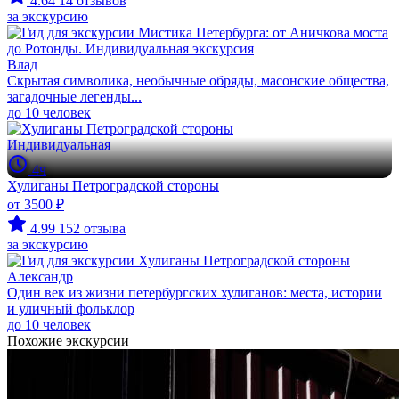
4.64
14 отзывов
за экскурсию
Влад
Скрытая символика, необычные обряды, масонские общества,
загадочные легенды...
до 10 человек
Индивидуальная
4ч
Хулиганы Петроградской стороны
от 3500 ₽
4.99
152 отзыва
за экскурсию
Александр
Один век из жизни петербургских хулиганов: места, истории
и уличный фольклор
до 10 человек
Похожие экскурсии