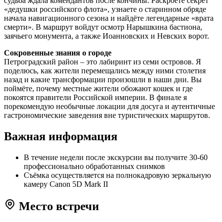
судьба ждала комендантов после кончины. Раскроете секрет
«дедушки российского флота», узнаете о старинном обряде
начала навигационного сезона и найдёте легендарные «врата
смерти». В маршрут войдут осмотр Нарышкина бастиона,
заячьего монумента, а также Иоанновских и Невских ворот.
Сокровенные знания о городе
Петроградский район – это лабиринт из семи островов. Я
поделюсь, как жители перемещались между ними столетия
назад и какие трансформации произошли в наши дни. Вы
поймёте, почему местные жители обожают кошек и где
покоятся правители Российской империи. В финале я
порекомендую необычные локации для досуга и аутентичные
гастрономические заведения вне туристических маршрутов.
Важная информация
В течение недели после экскурсии вы получите 30-60
профессионально обработанных снимков
Съёмка осуществляется на полнокадровую зеркальную
камеру Canon 5D Mark II
Место встречи