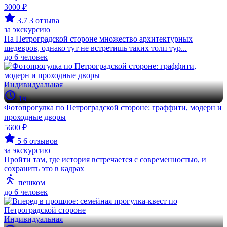
3000 ₽
3.7
3 отзыва
за экскурсию
На Петроградской стороне множество архитектурных
шедевров, однако тут не встретишь таких толп тур...
до 6 человек
Индивидуальная
1ч
Фотопрогулка по Петроградской стороне: граффити, модерн и
проходные дворы
5600 ₽
5
6 отзывов
за экскурсию
Пройти там, где история встречается с современностью, и
сохранить это в кадрах
пешком
до 6 человек
Индивидуальная