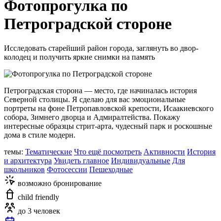
Фотопрогулка по
Петроградской стороне
Исследовать старейший район города, заглянуть во двор-
колодец и получить яркие снимки на память
Петроградская сторона — место, где начиналась история
Северной столицы. Я сделаю для вас эмоциональные
портреты на фоне Петропавловской крепости, Исаакиевского
собора, Зимнего дворца и Адмиралтейства. Покажу
интересные образцы стрит-арта, чудесный парк и роскошные
дома в стиле модерн.
темы:
Тематические
Что ещё посмотреть
Активности
История
и архитектура
Увидеть главное
Индивидуальные
Для
школьников
Фотосессии
Пешеходные
возможно бронирование
child friendly
до 3 человек