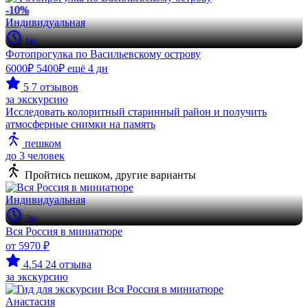
-10%
Индивидуальная
1ч
Фотопрогулка по Васильевскому острову
6000₽
5400₽
ещё 4 дн
5
7 отзывов
за экскурсию
Исследовать колоритный старинный район и получить
атмосферные снимки на память
пешком
до 3 человек
Пройтись пешком, другие варианты
Индивидуальная
2ч
Вся Россия в миниатюре
от 5970 ₽
4.54
24 отзыва
за экскурсию
Анастасия