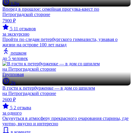
1.5ч
Вперед в прошлое: семейная прогулка-квест по
Петроградской стороне
7900 ₽
5
11 отзывов
за экскурсию
Пройти по следам петербургского гимназиста, узнавая о
жизни на острове 100 лет назад
пешком
до 5 человек
Групповая
2ч
В гости к петербурженке — в дом со шпилем
на Петроградской стороне
2600 ₽
5
2 отзыва
за одного
Окунуться в атмосферу прекрасного очарования старины, где
уютно, вкусно и интересно
в комнате