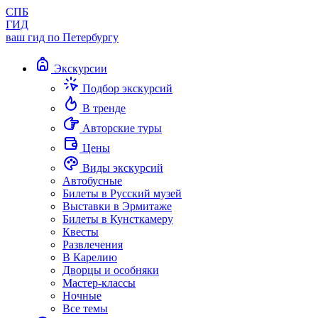
СПБ
ГИД
ваш гид по Петербургу
Экскурсии
Подбор экскурсий
В тренде
Авторские туры
Цены
Виды экскурсий
Автобусные
Билеты в Русский музей
Выставки в Эрмитаже
Билеты в Кунсткамеру
Квесты
Развлечения
В Карелию
Дворцы и особняки
Мастер-классы
Ночные
Все темы