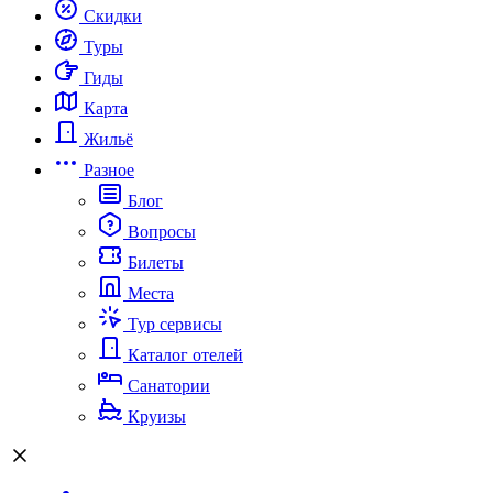
Скидки
Туры
Гиды
Карта
Жильё
Разное
Блог
Вопросы
Билеты
Места
Тур сервисы
Каталог отелей
Санатории
Круизы