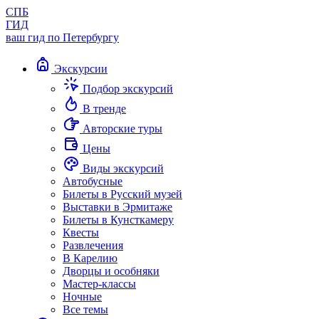
СПБ
ГИД
ваш гид по Петербургу
Экскурсии
Подбор экскурсий
В тренде
Авторские туры
Цены
Виды экскурсий
Автобусные
Билеты в Русский музей
Выставки в Эрмитаже
Билеты в Кунсткамеру
Квесты
Развлечения
В Карелию
Дворцы и особняки
Мастер-классы
Ночные
Все темы