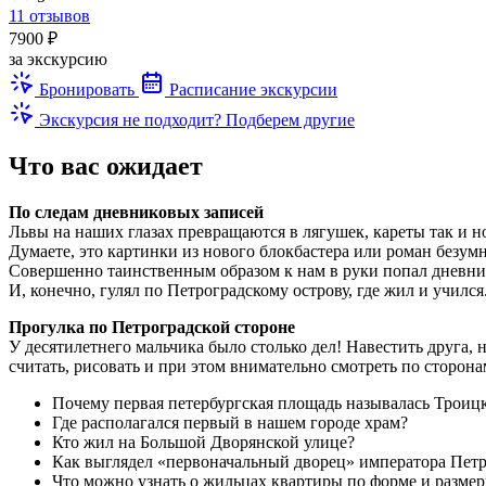
11 отзывов
7900 ₽
за экскурсию
Бронировать
Расписание экскурсии
Экскурсия не подходит? Подберем другие
Что вас ожидает
По следам дневниковых записей
Львы на наших глазах превращаются в лягушек, кареты так и н
Думаете, это картинки из нового блокбастера или роман безумн
Совершенно таинственным образом к нам в руки попал дневник,
И, конечно, гулял по Петроградскому острову, где жил и учился
Прогулка по Петроградской стороне
У десятилетнего мальчика было столько дел! Навестить друга,
считать, рисовать и при этом внимательно смотреть по сторона
Почему первая петербургская площадь называлась Троиц
Где располагался первый в нашем городе храм?
Кто жил на Большой Дворянской улице?
Как выглядел «первоначальный дворец» императора Петр
Что можно узнать о жильцах квартиры по форме и размер