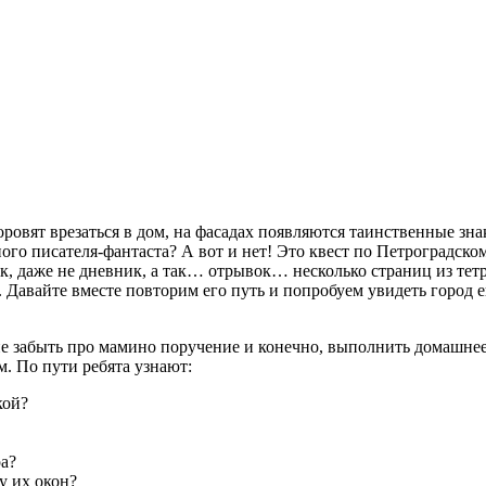
оровят врезаться в дом, на фасадах появляются таинственные з
ого писателя-фантаста? А вот и нет! Это квест по Петроградском
 даже не дневник, а так… отрывок… несколько страниц из тетра
. Давайте вместе повторим его путь и попробуем увидеть город е
 не забыть про мамино поручение и конечно, выполнить домашнее
м. По пути ребята узнают:
кой?
а?
у их окон?