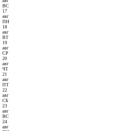
авг
ВС
17
авг
ПН
18
авг
ВТ
19
авг
СР
20
авг
ЧТ
21
авг
ПТ
22
авг
СБ
23
авг
ВС
24
авг