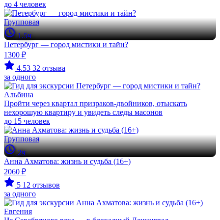
до 4 человек
Групповая
1.5ч
Петербург — город мистики и тайн?
1300 ₽
4.53
32 отзыва
за одного
Альбина
Пройти через квартал призраков-двойников, отыскать
нехорошую квартиру и увидеть следы масонов
до 15 человек
Групповая
2ч
Анна Ахматова: жизнь и судьба (16+)
2060 ₽
5
12 отзывов
за одного
Евгения