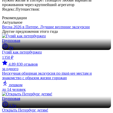
Нужно жилье в Питере? Поищите любые варианты
проживания через крупнейший агрегатор
Яндекс.Путешествия:
Рекомендации
Актуальное
Весна 2026 в Питере. Лучшие весенние экскурсии
Другие предложения этого гида
Групповая
2ч
Гуляй как петербуржец
1350 ₽
4.89
830 отзывов
за одного
Нескучная обзорная экскурсия по must-see местам и
знакомство с образом жизни горожан
пешком
до 14 человек
Групповая
1.5ч
Открыть Петербург детям!