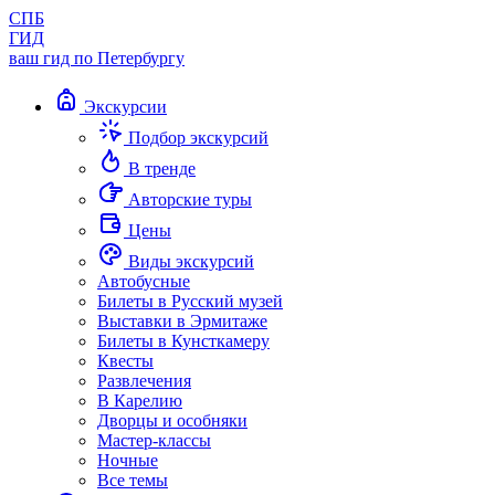
СПБ
ГИД
ваш гид по Петербургу
Экскурсии
Подбор экскурсий
В тренде
Авторские туры
Цены
Виды экскурсий
Автобусные
Билеты в Русский музей
Выставки в Эрмитаже
Билеты в Кунсткамеру
Квесты
Развлечения
В Карелию
Дворцы и особняки
Мастер-классы
Ночные
Все темы