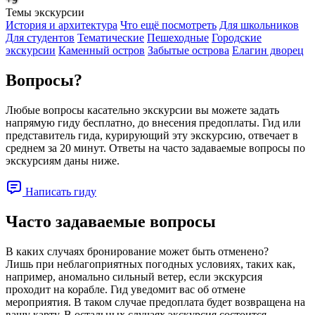
Темы экскурсии
История и архитектура
Что ещё посмотреть
Для школьников
Для студентов
Тематические
Пешеходные
Городские
экскурсии
Каменный остров
Забытые острова
Елагин дворец
Вопросы?
Любые вопросы касательно экскурсии вы можете задать
напрямую гиду бесплатно, до внесения предоплаты. Гид или
представитель гида, курирующий эту экскурсию, отвечает в
среднем за 20 минут. Ответы на часто задаваемые вопросы по
экскурсиям даны ниже.
Написать гиду
Часто задаваемые вопросы
В каких случаях бронирование может быть отменено?
Лишь при неблагоприятных погодных условиях, таких как,
например, аномально сильный ветер, если экскурсия
проходит на корабле. Гид уведомит вас об отмене
мероприятия. В таком случае предоплата будет возвращена на
вашу карту. В остальных случаях экскурсия состоится.