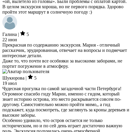
«ой, вылетело из головы». Были проблемы с оплатой картой.
В целом экскурсия хороша, но не первого порядка. Здорово
пройти этот маршрут в солнечную погоду :)
Галина |
5
22 июн
Прекрасная по содержанию экскурсия. Мария - отличный
рассказчик, эрудированная, отвечает на вопросы и подмечает
интересные детали.
Даже то, что почти все особняки за высокими заборами, не
портит погружение в атмосферу.
Шукюрова |
5
19 июл
Чудесная прогулка по самой загадочной части Петербурга!
Огромное спасибо гиду Марии, именно с гидом, который
знает историю острова, это место раскрывается совсем по-
другому. Самостоятельно можно пройти мимо,, а гид
подскажет, куда посмотреть, где заглянуть за кроны деревьев и
высокие заборы.
Особенно удивило, что остров остается не только
историческим, но и по сей день играет достаточно важную
роль. Экскурсия получилась очень атмосферной,