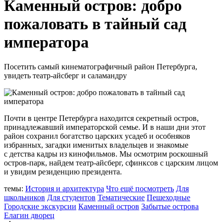
Каменный остров: добро
пожаловать в тайный сад
императора
Посетить самый кинематографичный район Петербурга,
увидеть театр-айсберг и саламандру
Почти в центре Петербурга находится секретный остров,
принадлежавший императорской семье. И в наши дни этот
район сохранил богатство царских усадеб и особняков
избранных, загадки именитых владельцев и знакомые
с детства кадры из кинофильмов. Мы осмотрим роскошный
остров-парк, найдем театр-айсберг, сфинксов с царским лицом
и увидим резиденцию президента.
темы:
История и архитектура
Что ещё посмотреть
Для
школьников
Для студентов
Тематические
Пешеходные
Городские экскурсии
Каменный остров
Забытые острова
Елагин дворец