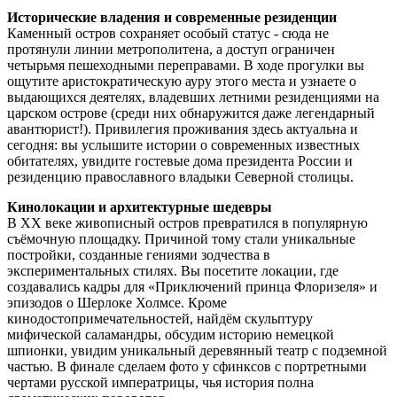
Исторические владения и современные резиденции
Каменный остров сохраняет особый статус - сюда не
протянули линии метрополитена, а доступ ограничен
четырьмя пешеходными переправами. В ходе прогулки вы
ощутите аристократическую ауру этого места и узнаете о
выдающихся деятелях, владевших летними резиденциями на
царском острове (среди них обнаружится даже легендарный
авантюрист!). Привилегия проживания здесь актуальна и
сегодня: вы услышите истории о современных известных
обитателях, увидите гостевые дома президента России и
резиденцию православного владыки Северной столицы.
Кинолокации и архитектурные шедевры
В XX веке живописный остров превратился в популярную
съёмочную площадку. Причиной тому стали уникальные
постройки, созданные гениями зодчества в
экспериментальных стилях. Вы посетите локации, где
создавались кадры для «Приключений принца Флоризеля» и
эпизодов о Шерлоке Холмсе. Кроме
кинодостопримечательностей, найдём скульптуру
мифической саламандры, обсудим историю немецкой
шпионки, увидим уникальный деревянный театр с подземной
частью. В финале сделаем фото у сфинксов с портретными
чертами русской императрицы, чья история полна