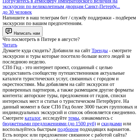
Погрузитесь в атмосферу императорского величия на
экскурсии по великолепным дворцам Санкт-Петербу...
до 30 человек
Напишите в наш телеграм бот / службу поддержки - подберем
экскурсии по вашим предпочтениям.
Написать нам
Что посмотреть в Питере в августе?
Читать
Думаете куда сходить? Добавили на сайт
Тренды
- смотрите
экскурсии и туры которые посетило больше всего людей за
последнюю неделю.
СПб Гид - это интернет проект, созданный с целью
предоставить сообществу путешественников актуальные
каталоги туристических услуг, связанных с городом и
окрестностями. Мы добавляем на сайт экскурсии от
проверенных партнеров, а также размещаем другие форматы
контента: авторские туры, предложения от гидов, списки
интересных мест и статьи о туристическом Петербурге. На
данный момент в базе СПб Гид более 3000 тысяч групповых и
индивидуальных экскурсий и список обновляется ежедневно.
Смотрите
каталог
, исследуйте
темы
, ознакомьтесь с
бюджетными предложениями (до 1500 руб)
и
скидками
или
воспользуйтесь быстрым
подбором
подходящих вариантов.
Есть вопрос или предложение связанное с работой сайта?