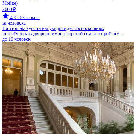
Мойке)
3600 ₽
4.9
263 отзыва
за человека
На этой экскурсии вы увидите десять роскошных
петербургских дворцов императорской семьи и приближ...
до 10 человек