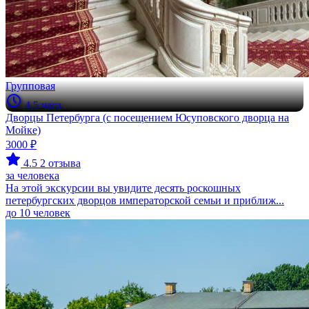
Групповая
4.5 часа
Дворцы Петербурга (с посещением Юсуповского дворца на
Мойке)
3000 ₽
4.5
2 отзыва
за человека
На этой экскурсии вы увидите десять роскошных
петербургских дворцов императорской семьи и приближ...
до 10 человек