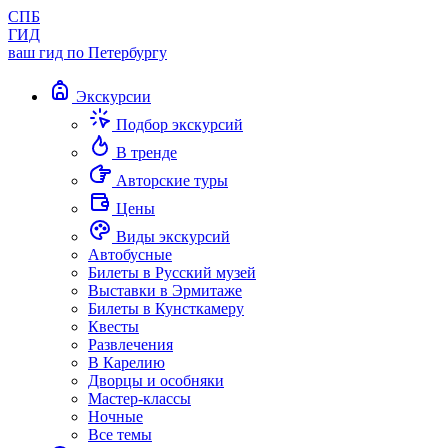
СПБ
ГИД
ваш гид по Петербургу
Экскурсии
Подбор экскурсий
В тренде
Авторские туры
Цены
Виды экскурсий
Автобусные
Билеты в Русский музей
Выставки в Эрмитаже
Билеты в Кунсткамеру
Квесты
Развлечения
В Карелию
Дворцы и особняки
Мастер-классы
Ночные
Все темы