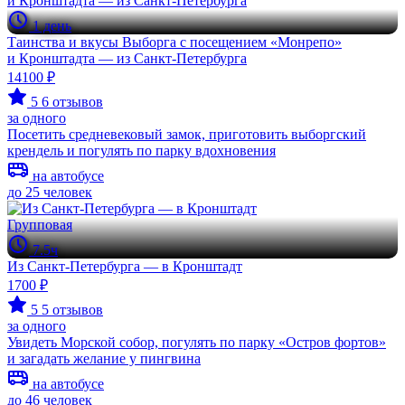
1 день
Таинства и вкусы Выборга с посещением «Монрепо»
и Кронштадта — из Санкт-Петербурга
14100 ₽
5
6 отзывов
за одного
Посетить средневековый замок, приготовить выборгский
крендель и погулять по парку вдохновения
на автобусе
до 25 человек
Групповая
7.5ч
Из Санкт-Петербурга — в Кронштадт
1700 ₽
5
5 отзывов
за одного
Увидеть Морской собор, погулять по парку «Остров фортов»
и загадать желание у пингвина
на автобусе
до 46 человек