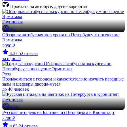
Проехать на автобусе, другие варианты
Групповая
3ч
Обзорная автобусная экскурсия по Петербургу + посещение
Эрмитажа
2950 ₽
4.37
52 отзыва
за одного
Роза
Познакомиться с городом и самостоятельно изучить парадные
залы и шедевры дворца-музея
до 40 человек
Групповая
6.5ч
Русская цитадель на Балтике: из Петербурга в Кронштадт
2200 ₽
4.83
24 отзыва