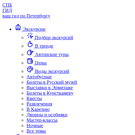
СПБ
ГИД
ваш гид по Петербургу
Экскурсии
Подбор экскурсий
В тренде
Авторские туры
Цены
Виды экскурсий
Автобусные
Билеты в Русский музей
Выставки в Эрмитаже
Билеты в Кунсткамеру
Квесты
Развлечения
В Карелию
Дворцы и особняки
Мастер-классы
Ночные
Все темы