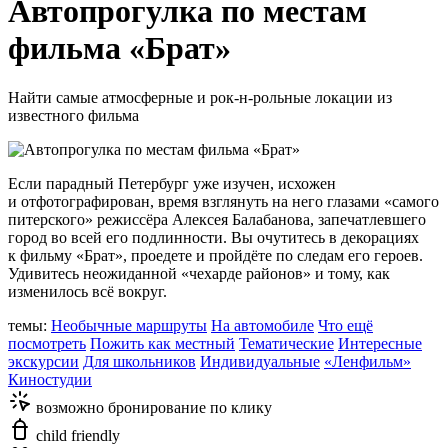
Автопрогулка по местам
фильма «Брат»
Найти самые атмосферные и рок-н-рольные локации из
известного фильма
Если парадный Петербург уже изучен, исхожен
и отфотографирован, время взглянуть на него глазами «самого
питерского» режиссёра Алексея Балабанова, запечатлевшего
город во всей его подлинности. Вы очутитесь в декорациях
к фильму «Брат», проедете и пройдёте по следам его героев.
Удивитесь неожиданной «чехарде районов» и тому, как
изменилось всё вокруг.
темы:
Необычные маршруты
На автомобиле
Что ещё
посмотреть
Пожить как местный
Тематические
Интересные
экскурсии
Для школьников
Индивидуальные
«Ленфильм»
Киностудии
возможно бронирование по клику
child friendly