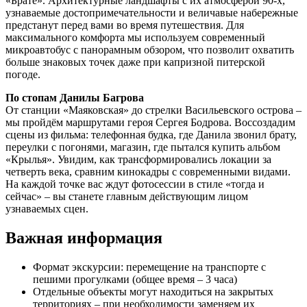
«Брате». Архитектурные ландшафты с их атмосферой 90-х,
узнаваемые достопримечательности и величавые набережные
предстанут перед вами во время путешествия. Для
максимального комфорта мы используем современный
микроавтобус с панорамным обзором, что позволит охватить
больше знаковых точек даже при капризной питерской
погоде.
По стопам Данилы Багрова
От станции «Маяковская» до стрелки Васильевского острова –
мы пройдём маршрутами героя Сергея Бодрова. Воссоздадим
сцены из фильма: телефонная будка, где Данила звонил брату,
переулки с погонями, магазин, где пытался купить альбом
«Крылья». Увидим, как трансформировались локации за
четверть века, сравним кинокадры с современными видами.
На каждой точке вас ждут фотосессии в стиле «тогда и
сейчас» – вы станете главным действующим лицом
узнаваемых сцен.
Важная информация
Формат экскурсии: перемещение на транспорте с
пешими прогулками (общее время – 3 часа)
Отдельные объекты могут находиться на закрытых
территориях – при необходимости заменяем их