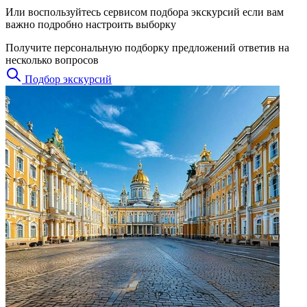
Что посмотреть в Питере в августе?
Читать
Думаете куда сходить? Добавили на сайт
Тренды
- смотрите
экскурсии и туры которые посетило больше всего людей за
последнюю неделю.
СПб Гид - это интернет проект, созданный с целью
предоставить сообществу путешественников актуальные
каталоги туристических услуг, связанных с городом и
окрестностями. Мы добавляем на сайт экскурсии от
проверенных партнеров, а также размещаем другие форматы
контента: авторские туры, предложения от гидов, списки
интересных мест и статьи о туристическом Петербурге. На
данный момент в базе СПб Гид более 3000 тысяч групповых и
индивидуальных экскурсий и список обновляется ежедневно.
Смотрите
каталог
, исследуйте
темы
, ознакомьтесь с
бюджетными предложениями (до 1500 руб)
и
скидками
или
воспользуйтесь быстрым
подбором
подходящих вариантов.
Есть вопрос или предложение связанное с работой сайта?
Пишите нам (иконка сообщения справа внизу)
Поиск экскурсий
Искать
Или воспользуйтесь сервисом подбора экскурсий если вам
важно подробно настроить выборку