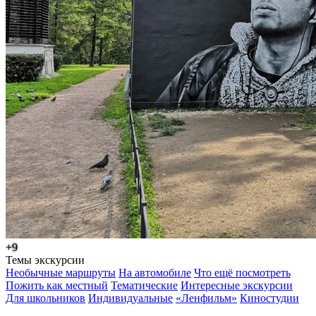
+9
Темы экскурсии
Необычные маршруты
На автомобиле
Что ещё посмотреть
Пожить как местный
Тематические
Интересные экскурсии
Для школьников
Индивидуальные
«Ленфильм»
Киностудии