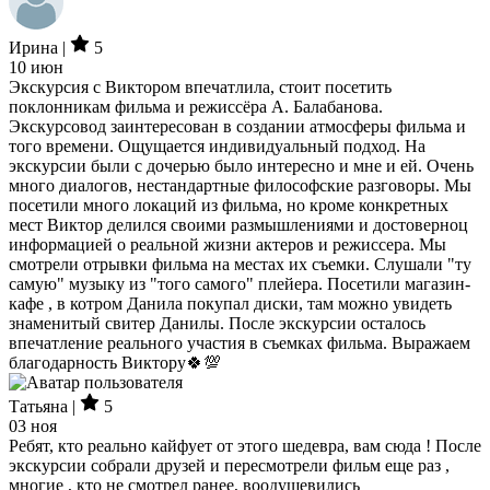
Ирина |
5
10 июн
Экскурсия с Виктором впечатлила, стоит посетить
поклонникам фильма и режиссёра А. Балабанова.
Экскурсовод заинтересован в создании атмосферы фильма и
того времени. Ощущается индивидуальный подход. На
экскурсии были с дочерью было интересно и мне и ей. Очень
много диалогов, нестандартные философские разговоры. Мы
посетили много локаций из фильма, но кроме конкретных
мест Виктор делился своими размышлениями и достоверноц
информацией о реальной жизни актеров и режиссера. Мы
смотрели отрывки фильма на местах их съемки. Слушали "ту
самую" музыку из "того самого" плейера. Посетили магазин-
кафе , в котром Данила покупал диски, там можно увидеть
знаменитый свитер Данилы. После экскурсии осталось
впечатление реального участия в съемках фильма. Выражаем
благодарность Виктору🍀💯
Татьяна |
5
03 ноя
Ребят, кто реально кайфует от этого шедевра, вам сюда ! После
экскурсии собрали друзей и пересмотрели фильм еще раз ,
многие , кто не смотрел ранее, воодушевились