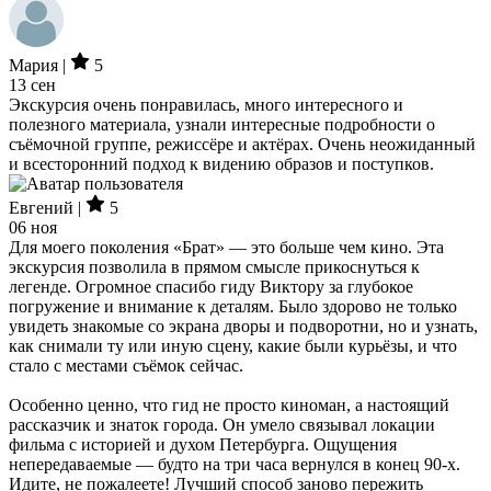
Мария |
5
13 сен
Экскурсия очень понравилась, много интересного и
полезного материала, узнали интересные подробности о
съёмочной группе, режиссёре и актёрах. Очень неожиданный
и всесторонний подход к видению образов и поступков.
Евгений |
5
06 ноя
Для моего поколения «Брат» — это больше чем кино. Эта
экскурсия позволила в прямом смысле прикоснуться к
легенде. Огромное спасибо гиду Виктору за глубокое
погружение и внимание к деталям. Было здорово не только
увидеть знакомые со экрана дворы и подворотни, но и узнать,
как снимали ту или иную сцену, какие были курьёзы, и что
стало с местами съёмок сейчас.
Особенно ценно, что гид не просто киноман, а настоящий
рассказчик и знаток города. Он умело связывал локации
фильма с историей и духом Петербурга. Ощущения
непередаваемые — будто на три часа вернулся в конец 90-х.
Идите, не пожалеете! Лучший способ заново пережить