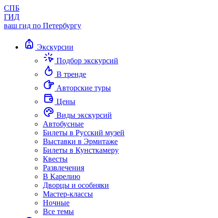
СПБ
ГИД
ваш гид по Петербургу
Экскурсии
Подбор экскурсий
В тренде
Авторские туры
Цены
Виды экскурсий
Автобусные
Билеты в Русский музей
Выставки в Эрмитаже
Билеты в Кунсткамеру
Квесты
Развлечения
В Карелию
Дворцы и особняки
Мастер-классы
Ночные
Все темы