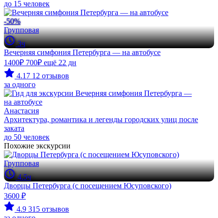
до 15 человек
-50%
Групповая
3ч
Вечерняя симфония Петербурга — на автобусе
1400₽
700₽
ещё 22 дн
4.17
12 отзывов
за одного
Анастасия
Архитектура, романтика и легенды городских улиц после
заката
до 50 человек
Похожие экскурсии
Групповая
4.5ч
Дворцы Петербурга (с посещением Юсуповского)
3600 ₽
4.9
315 отзывов
за одного