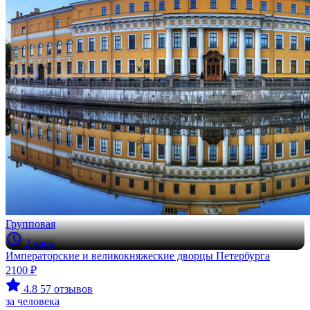
Групповая
2 часа
Императорские и великокняжеские дворцы Петербурга
2100 ₽
4.8
57 отзывов
за человека