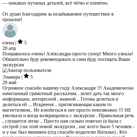
— никаких путаных деталей, всё чётко и понятно.
От души благодарим за незабываемое путешествие в
прошлое!
елена |
5
20 апр
Понравилось очень! Александра просто супер! Много узнала!
Обязательно буду рекомендовать и сама буду посещать Ваши
экскурсии
Эльвира |
5
29 май
Огромное спасибо нашему гиду Александре !!! Академически
начитанный грамотный рассказчик . хочет дать так много
информации, интересной , важной .. Готова делиться и
делиться ей ... Искрення .. притягивающая каким то
магнетизмом.. Не влюбиться в нее просто невозможно !!! НЕ
умолкала и когда возвращались с экскурсии . Правильная речь
, слушается легко .. Просто нам сильно повезло (я была с
сестрой ) на этой новой экскурсии , нас всего было 5 человек -
и у нас был минивен (отд спасибо водителю Наталье) . Кто