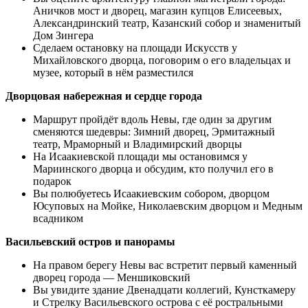
Аничков мост и дворец, магазин купцов Елисеевых,
Александринский театр, Казанский собор и знаменитый
Дом Зингера
Сделаем остановку на площади Искусств у
Михайловского дворца, поговорим о его владельцах и
музее, который в нём разместился
Дворцовая набережная и сердце города
Маршрут пройдёт вдоль Невы, где один за другим
сменяются шедевры: Зимний дворец, Эрмитажный
театр, Мраморный и Владимирский дворцы
На Исаакиевской площади мы остановимся у
Мариинского дворца и обсудим, кто получил его в
подарок
Вы полюбуетесь Исаакиевским собором, дворцом
Юсуповых на Мойке, Николаевским дворцом и Медным
всадником
Васильевский остров и панорамы
На правом берегу Невы вас встретит первый каменный
дворец города — Меншиковский
Вы увидите здание Двенадцати коллегий, Кунсткамеру
и Стрелку Васильевского острова с её ростральными