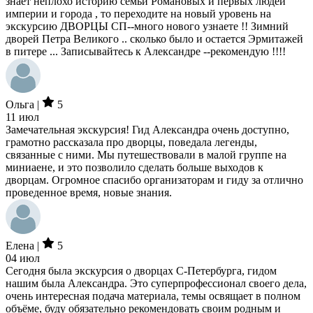
знает неплохо историю семьи Романовых и первых людей
империи и города , то переходите на новый уровень на
экскурсию ДВОРЦЫ СП--много нового узнаете !! Зимний
дворей Петра Великого .. сколько было и остается Эрмитажей
в питере ... Записывайтесь к Александре --рекомендую !!!!
Ольга |
5
11 июл
Замечательная экскурсия! Гид Александра очень доступно,
грамотно рассказала про дворцы, поведала легенды,
связанные с ними. Мы путешествовали в малой группе на
миниаене, и это позволило сделать больше выходов к
дворцам. Огромное спасибо организаторам и гиду за отлично
проведенное время, новые знания.
Елена |
5
04 июл
Сегодня была экскурсия о дворцах С-Петербурга, гидом
нашим была Александра. Это суперпрофессионал своего дела,
очень интересная подача материала, темы освящает в полном
объёме, буду обязательно рекомендовать своим родным и