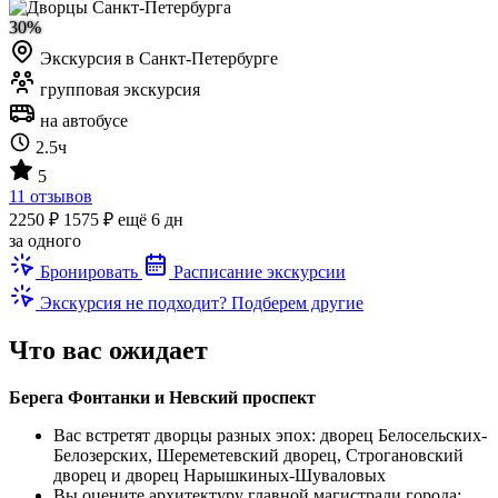
30%
Экскурсия в Санкт-Петербурге
групповая экскурсия
на автобусе
2.5ч
5
11 отзывов
2250 ₽
1575 ₽
ещё 6 дн
за одного
Бронировать
Расписание экскурсии
Экскурсия не подходит? Подберем другие
Что вас ожидает
Берега Фонтанки и Невский проспект
Вас встретят дворцы разных эпох: дворец Белосельских-
Белозерских, Шереметевский дворец, Строгановский
дворец и дворец Нарышкиных-Шуваловых
Вы оцените архитектуру главной магистрали города: