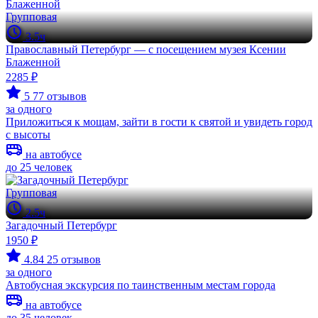
Групповая
3.5ч
Православный Петербург — с посещением музея Ксении
Блаженной
2285 ₽
5
77 отзывов
за одного
Приложиться к мощам, зайти в гости к святой и увидеть город
с высоты
на автобусе
до 25 человек
Групповая
2.5ч
Загадочный Петербург
1950 ₽
4.84
25 отзывов
за одного
Автобусная экскурсия по таинственным местам города
на автобусе
до 35 человек