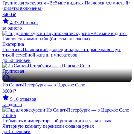
Групповая экскурсия «Всё мне видится Павловск холмистый»
(билеты включены)
3400 ₽
4.33
21 отзыв
за одного
Екатерина
Посетить Павловский дворец и парк, которые хранят дух
тихой семейной жизни императоров
до 50 человек
Групповая
5ч
Из Санкт-Петербурга — в Царское Село
3600 ₽
5
16 отзывов
за одного
Ирина
Побывать в императорской резиденции и узнать, как
Янтарную комнату перенесли сюда на руках
до 15 человек