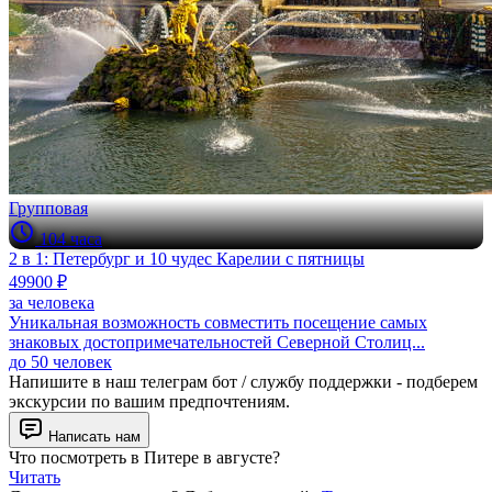
Групповая
104 часа
2 в 1: Петербург и 10 чудес Карелии с пятницы
49900 ₽
за человека
Уникальная возможность совместить посещение самых
знаковых достопримечательностей Северной Столиц...
до 50 человек
Напишите в наш телеграм бот / службу поддержки - подберем
экскурсии по вашим предпочтениям.
Написать нам
Что посмотреть в Питере в августе?
Читать