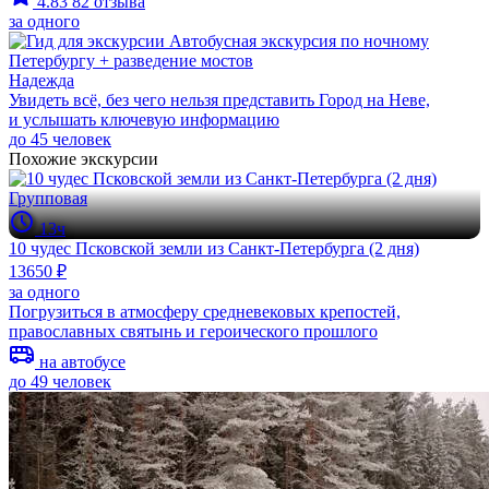
4.83
82 отзыва
за одного
Надежда
Увидеть всё, без чего нельзя представить Город на Неве,
и услышать ключевую информацию
до 45 человек
Похожие экскурсии
Групповая
13ч
10 чудес Псковской земли из Санкт-Петербурга (2 дня)
13650 ₽
за одного
Погрузиться в атмосферу средневековых крепостей,
православных святынь и героического прошлого
на автобусе
до 49 человек