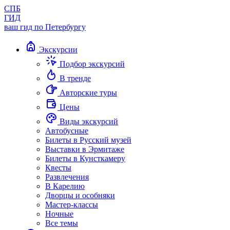
СПБ
ГИД
ваш гид по Петербургу
Экскурсии
Подбор экскурсий
В тренде
Авторские туры
Цены
Виды экскурсий
Автобусные
Билеты в Русский музей
Выставки в Эрмитаже
Билеты в Кунсткамеру
Квесты
Развлечения
В Карелию
Дворцы и особняки
Мастер-классы
Ночные
Все темы