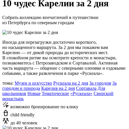
10 чудес Карелии за 2 дня
Собрать коллекцию впечатлений в путешествии
из Петербурга по северным городам
Иногда для перезагрузки достаточно короткого,
но насыщенного маршрута. За 2 дня мы покажем вам
Карелию — от дикой природы до исторических мест.
В спокойном ритме вы осмотрите крепости и монастыри,
познакомитесь с Петрозаводском и Сортавалой. Активная
часть маршрута — общение с северными оленями и ездовыми
собаками, а также развлечения в парке «Рускеала».
темы:
Музеи и искусство
Рускеала на 2 дня
За городом
За
городом и природа
Карелия на 2 дня
Сортавала
Для
школьников
Новые
Тематические
«Рускеала»
Свирский
монастырь
возможно бронирование по клику
child friendly
до 49 человек