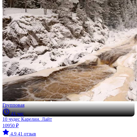
Групповая
41 час
10 чудес Карелии. Лайт
10950 ₽
4.9
41 отзыв