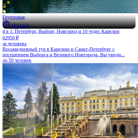
Групповая
192 часа
4 в 1: Петербург, Выборг, Новгород и 10 чудес Карелии
62950 ₽
за человека
Восьмидневный тур в Карелию и Санкт-Петербург с
посещением Выборга и Великого Новгорода. Вы увиди...
до 50 человек