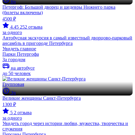
6ч
Петергоф: Большой дворец и шедевры Нижнего парка
(билеты включены)
4500 ₽
4.45
252 отзыва
за одного
Автобусная экскурсия в самый известный дворцово-парковый
ансамбль в пригороде Петербурга
Увидеть главное
Парки Петергофа
За городом
на автобусе
до 50 человек
Групповая
3ч
Великие женщины Санкт‑Петербурга
1300 ₽
5
2 отзыва
за одного
Увидеть город через истории любви, мужества, творчества и
служения
Персоны Петербурга