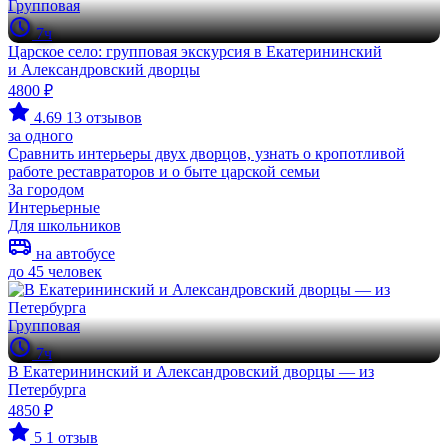
Групповая
7ч
Царское село: групповая экскурсия в Екатерининский
и Александровский дворцы
4800 ₽
4.69
13 отзывов
за одного
Сравнить интерьеры двух дворцов, узнать о кропотливой
работе реставраторов и о быте царской семьи
За городом
Интерьерные
Для школьников
на автобусе
до 45 человек
Групповая
7ч
В Екатерининский и Александровский дворцы — из
Петербурга
4850 ₽
5
1 отзыв