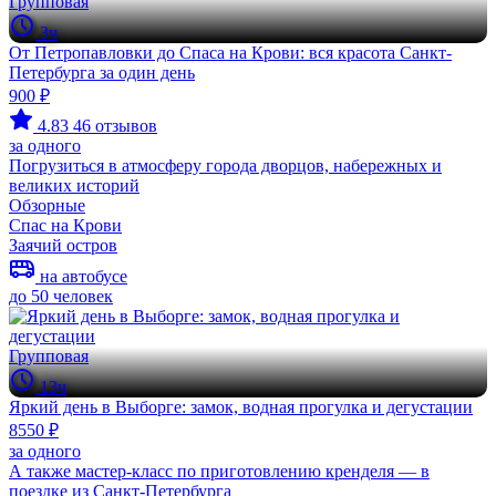
Групповая
3ч
От Петропавловки до Спаса на Крови: вся красота Санкт-
Петербурга за один день
900 ₽
4.83
46 отзывов
за одного
Погрузиться в атмосферу города дворцов, набережных и
великих историй
Обзорные
Спас на Крови
Заячий остров
на автобусе
до 50 человек
Групповая
13ч
Яркий день в Выборге: замок, водная прогулка и дегустации
8550 ₽
за одного
А также мастер-класс по приготовлению кренделя — в
поездке из Санкт-Петербурга