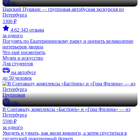
5ч
Царский Пушкин — групповая автобусная экскурсия из
Петербурга
3300 ₽
4.62
343 отзыва
за одного
Погулять по Екатерининскому парку и оценить великолепие
интерьеров дворца
Что ещё посмотреть
Музеи и искусство
Для студентов
на автобусе
до 50 человек
Групповая
13ч
В Сортавалу, комплексы «Бастiонъ» и «Гора Филина» — из
Петербурга
5590 ₽
за одного
Увидеть и узнать, как жили викинги, а затем спуститься в
гигантский рукотворный бункер