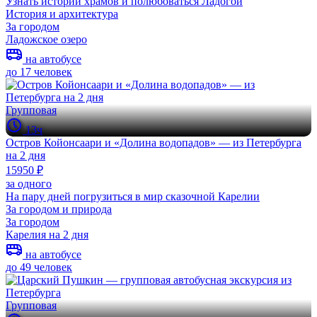
Узнать истории храмов и полюбоваться Ладогой
История и архитектура
За городом
Ладожское озеро
на автобусе
до 17 человек
Групповая
13ч
Остров Койонсаари и «Долина водопадов» — из Петербурга
на 2 дня
15950 ₽
за одного
На пару дней погрузиться в мир сказочной Карелии
За городом и природа
За городом
Карелия на 2 дня
на автобусе
до 49 человек
Групповая