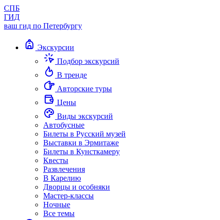
СПБ
ГИД
ваш гид по Петербургу
Экскурсии
Подбор экскурсий
В тренде
Авторские туры
Цены
Виды экскурсий
Автобусные
Билеты в Русский музей
Выставки в Эрмитаже
Билеты в Кунсткамеру
Квесты
Развлечения
В Карелию
Дворцы и особняки
Мастер-классы
Ночные
Все темы