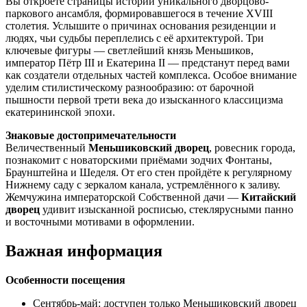
Вы откроете страницы истории уникального дворцово-
паркового ансамбля, формировавшегося в течение XVIII
столетия. Услышите о причинах основания резиденции и
людях, чьи судьбы переплелись с её архитектурой. Три
ключевые фигуры — светлейший князь Меньшиков,
император Пётр III и Екатерина II — предстанут перед вами
как создатели отдельных частей комплекса. Особое внимание
уделим стилистическому разнообразию: от барочной
пышности первой трети века до изысканного классицизма
екатерининской эпохи.
Знаковые достопримечательности
Величественный
Меньшиковский дворец
, ровесник города,
познакомит с новаторскими приёмами зодчих Фонтаны,
Браунштейна и Шеделя. От его стен пройдёте к регулярному
Нижнему саду с зеркалом канала, устремлённого к заливу.
Жемчужина императорской Собственной дачи —
Китайский
дворец
удивит изысканной росписью, стеклярусными панно
и восточными мотивами в оформлении.
Важная информация
Особенности посещения
Сентябрь-май: доступен только Меньшиковский дворец