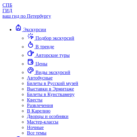
СПБ
ГИД
ваш гид по Петербургу
Экскурсии
Подбор экскурсий
В тренде
Авторские туры
Цены
Виды экскурсий
Автобусные
Билеты в Русский музей
Выставки в Эрмитаже
Билеты в Кунсткамеру
Квесты
Развлечения
В Карелию
Дворцы и особняки
Мастер-классы
Ночные
Все темы