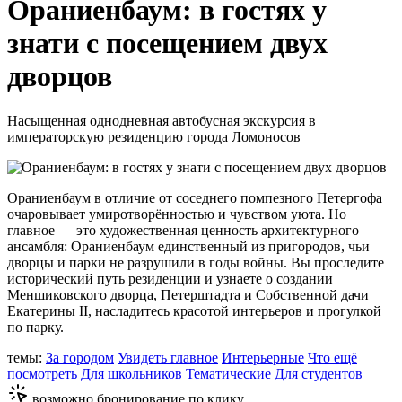
Ораниенбаум: в гостях у
знати с посещением двух
дворцов
Насыщенная однодневная автобусная экскурсия в
императорскую резиденцию города Ломоносов
Ораниенбаум в отличие от соседнего помпезного Петергофа
очаровывает умиротворённостью и чувством уюта. Но
главное — это художественная ценность архитектурного
ансамбля: Ораниенбаум единственный из пригородов, чьи
дворцы и парки не разрушили в годы войны. Вы проследите
исторический путь резиденции и узнаете о создании
Меншиковского дворца, Петерштадта и Собственной дачи
Екатерины II, насладитесь красотой интерьеров и прогулкой
по парку.
темы:
За городом
Увидеть главное
Интерьерные
Что ещё
посмотреть
Для школьников
Тематические
Для студентов
возможно бронирование по клику