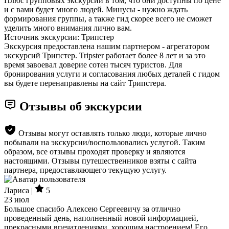
Плюс групповых экскурсий в том, что они доступны по цене
и с вами будет много людей. Минусы - нужно ждать
формирования группы, а также гид скорее всего не сможет
уделить много внимания лично вам.
Источник экскурсии: Трипстер
Экскурсия предоставлена нашим партнером - агрегатором
экскурсий Трипстер. Tripster работает более 8 лет и за это
время завоевал доверие сотен тысяч туристов. Для
бронирования услуги и согласования любых деталей с гидом
вы будете перенаправлены на сайт Трипстера.
Отзывы об экскурсии
Отзывы могут оставлять только люди, которые лично
побывали на экскурсии/воспользовались услугой. Таким
образом, все отзывы проходят проверку и являются
настоящими. Отзывы путешественников взяты с сайта
партнера, предоставляющего текущую услугу.
Лариса |
5
23 июл
Большое спасибо Алексею Сергеевичу за отлично
проведенный день, наполненный новой информацией,
прекрасными впечатлениями, хорошим настроением! Его