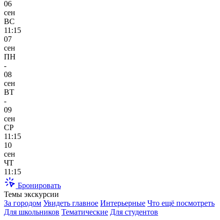
06
сен
ВС
11:15
07
сен
ПН
-
08
сен
ВТ
-
09
сен
СР
11:15
10
сен
ЧТ
11:15
Бронировать
Темы экскурсии
За городом
Увидеть главное
Интерьерные
Что ещё посмотреть
Для школьников
Тематические
Для студентов