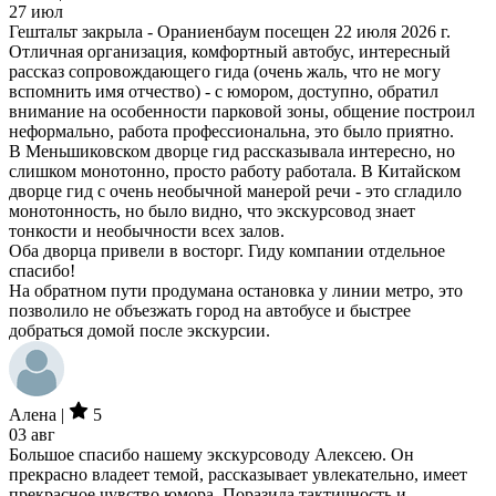
27 июл
Гештальт закрыла - Ораниенбаум посещен 22 июля 2026 г.
Отличная организация, комфортный автобус, интересный
рассказ сопровождающего гида (очень жаль, что не могу
вспомнить имя отчество) - с юмором, доступно, обратил
внимание на особенности парковой зоны, общение построил
неформально, работа профессиональна, это было приятно.
В Меньшиковском дворце гид рассказывала интересно, но
слишком монотонно, просто работу работала. В Китайском
дворце гид с очень необычной манерой речи - это сгладило
монотонность, но было видно, что экскурсовод знает
тонкости и необычности всех залов.
Оба дворца привели в восторг. Гиду компании отдельное
спасибо!
На обратном пути продумана остановка у линии метро, это
позволило не объезжать город на автобусе и быстрее
добраться домой после экскурсии.
Алена |
5
03 авг
Большое спасибо нашему экскурсоводу Алексею. Он
прекрасно владеет темой, рассказывает увлекательно, имеет
прекрасное чувство юмора. Поразила тактичность и