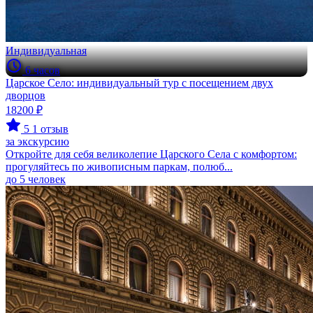
Индивидуальная
6 часов
Царское Село: индивидуальный тур с посещением двух
дворцов
18200 ₽
5
1 отзыв
за экскурсию
Откройте для себя великолепие Царского Села с комфортом:
прогуляйтесь по живописным паркам, полюб...
до 5 человек