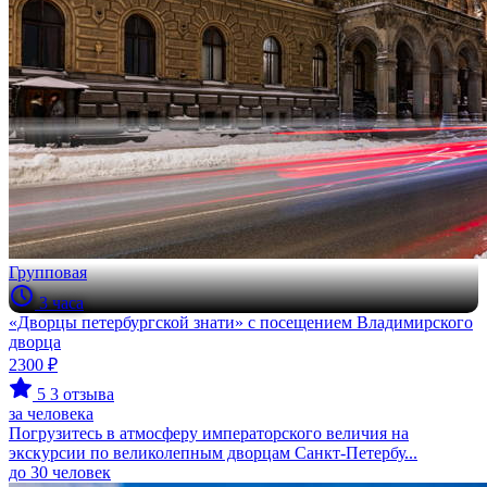
Групповая
3 часа
«Дворцы петербургской знати» с посещением Владимирского
дворца
2300 ₽
5
3 отзыва
за человека
Погрузитесь в атмосферу императорского величия на
экскурсии по великолепным дворцам Санкт-Петербу...
до 30 человек