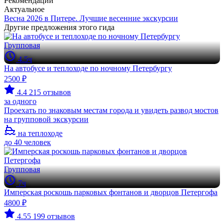
Рекомендации
Актуальное
Весна 2026 в Питере. Лучшие весенние экскурсии
Другие предложения этого гида
Групповая
4.5ч
На автобусе и теплоходе по ночному Петербургу
2500 ₽
4.4
215 отзывов
за одного
Проехать по знаковым местам города и увидеть развод мостов
на групповой экскурсии
на теплоходе
до 40 человек
Групповая
7ч
Имперская роскошь парковых фонтанов и дворцов Петергофа
4800 ₽
4.55
199 отзывов