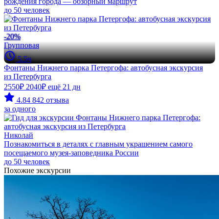
рождения города — обзорный маршрут
до 50 человек
-20%
Групповая
5.5ч
Фонтаны Нижнего парка Петергофа: автобусная экскурсия
из Петербурга
2550₽
2040₽
ещё 21 дн
4.84
842 отзыва
за одного
Николай
Познакомиться в деталях с главным украшением самого
посещаемого музея-заповедника России
до 50 человек
Похожие экскурсии