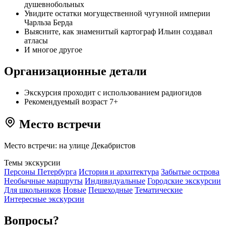
душевнобольных
Увидите остатки могущественной чугунной империи
Чарльза Берда
Выясните, как знаменитый картограф Ильин создавал
атласы
И многое другое
Организационные детали
Экскурсия проходит с использованием радиогидов
Рекомендуемый возраст 7+
Место встречи
Место встречи: на улице Декабристов
Темы экскурсии
Персоны Петербурга
История и архитектура
Забытые острова
Необычные маршруты
Индивидуальные
Городские экскурсии
Для школьников
Новые
Пешеходные
Тематические
Интересные экскурсии
Вопросы?