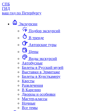
СПБ
ГИД
ваш гид по Петербургу
Экскурсии
Подбор экскурсий
В тренде
Авторские туры
Цены
Виды экскурсий
Автобусные
Билеты в Русский музей
Выставки в Эрмитаже
Билеты в Кунсткамеру
Квесты
Развлечения
В Карелию
Дворцы и особняки
Мастер-классы
Ночные
Все темы