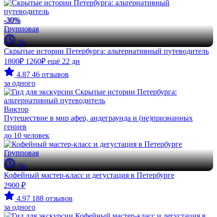
-30%
Групповая
2ч
Скрытые истории Петербурга: альтернативный путеводитель
1800₽
1260₽
ещё 22 дн
4.87
46 отзывов
за одного
Виктор
Путешествие в мир афер, андеграунда и (не)признанных
гениев
до 10 человек
Групповая
3ч
Кофейный мастер-класс и дегустация в Петербурге
2900 ₽
4.97
188 отзывов
за одного