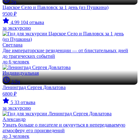
5ч
Царское Село и Павловск за 1 день (из Пушкина)
9500 ₽
4.99
104 отзыва
за экскурсию
Светлана
Две императорские резиденции — от блистательных дней
до трагических событий
до 6 человек
Индивидуальная
2.5ч
Ленинград Сергея Довлатова
6800 ₽
5
33 отзыва
за экскурсию
Александр
Узнать больше о писателе и окунуться в непередаваемую
атмосферу его произведений
до 3 человек