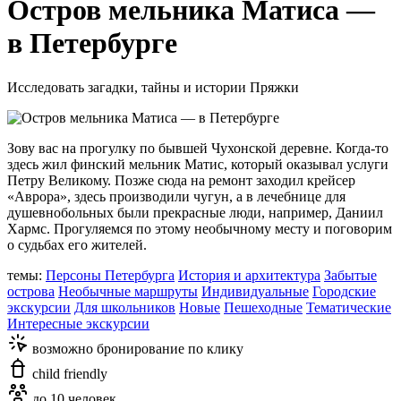
Остров мельника Матиса —
в Петербурге
Исследовать загадки, тайны и истории Пряжки
Зову вас на прогулку по бывшей Чухонской деревне. Когда-то
здесь жил финский мельник Матис, который оказывал услуги
Петру Великому. Позже сюда на ремонт заходил крейсер
«Аврора», здесь производили чугун, а в лечебнице для
душевнобольных были прекрасные люди, например, Даниил
Хармс. Прогуляемся по этому необычному месту и поговорим
о судьбах его жителей.
темы:
Персоны Петербурга
История и архитектура
Забытые
острова
Необычные маршруты
Индивидуальные
Городские
экскурсии
Для школьников
Новые
Пешеходные
Тематические
Интересные экскурсии
возможно бронирование по клику
child friendly
до 10 человек