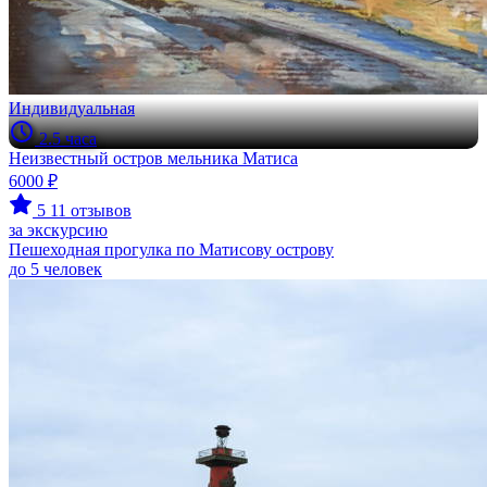
Индивидуальная
2.5 часа
Неизвестный остров мельника Матиса
6000 ₽
5
11 отзывов
за экскурсию
Пешеходная прогулка по Матисову острову
до 5 человек