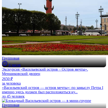
Групповая
6 часов
Экскурсия «Васильевский остров – Остров мечты».
Меншиковский дворец
2650 ₽
за человека
«Васильевский остров — остров мечты»: по замыслу Петра I
именно здесь должен был расположиться ку...
до 45 человек
Групповая