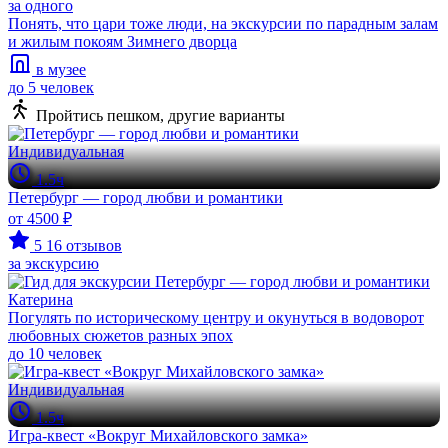
за одного
Понять, что цари тоже люди, на экскурсии по парадным залам
и жилым покоям Зимнего дворца
в музее
до 5 человек
Пройтись пешком, другие варианты
Индивидуальная
1.5ч
Петербург — город любви и романтики
от 4500 ₽
5
16 отзывов
за экскурсию
Катерина
Погулять по историческому центру и окунуться в водоворот
любовных сюжетов разных эпох
до 10 человек
Индивидуальная
1.5ч
Игра-квест «Вокруг Михайловского замка»