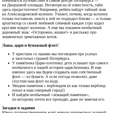
Начинается путешествие в самом центре Петербурга —
на Дворцовой площади. Несмотря на её известность, тайн
здесь предостаточно! Например, ребята найдут тайный знак
на Александровской колонне. Узнают, почему, когда колонну
только поставили, никто к ней не подходил близко — и только
архитектор со своей любимой собачкой каждое утро ходил
кругами вокруг колонны. А еще мы покажем необычный
дорожный знак: «Осторожно, кошки!» и расскажу про
знаменитых эрмитажных котов.
Львы, цари и бумажный флот!
У пристани со львами мы поговорим про усатых
и хвостатых стражей Петербурга.
У памятника Царю-плотнику дети услышат про самого
необычного в нашей истории царя-батюшку. И еще
именно здесь мы будем создавать наш собственный
флот — из бумаги. А если погода позволит, даже
спустим наш флот на воду.
Увидим памятник с верблюдом (и как только верблюд
попал в наш северный город!)
И найдём необычный «лежащий памятник»,
по которому почти все проходят, даже не замечая его.
Загадки и задания
Юных путешественников ждет немало интересных заданий: