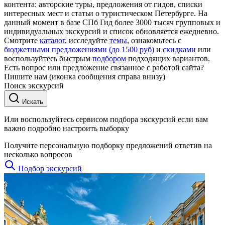
контента: авторские туры, предложения от гидов, списки
интересных мест и статьи о туристическом Петербурге. На
данный момент в базе СПб Гид более 3000 тысяч групповых и
индивидуальных экскурсий и список обновляется ежедневно.
Смотрите
каталог
, исследуйте
темы
, ознакомьтесь с
бюджетными предложениями (до 1500 руб)
и
скидками
или
воспользуйтесь быстрым
подбором
подходящих вариантов.
Есть вопрос или предложение связанное с работой сайта?
Пишите нам (иконка сообщения справа внизу)
Поиск экскурсий
Искать
Или воспользуйтесь сервисом подбора экскурсий если вам
важно подробно настроить выборку
Получите персональную подборку предложений ответив на
несколько вопросов
Подбор экскурсий