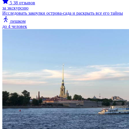
5
38 отзывов
за экскурсию
Исследовать закоулки острова-сада и раскрыть все его тайны
пешком
до 4 человек