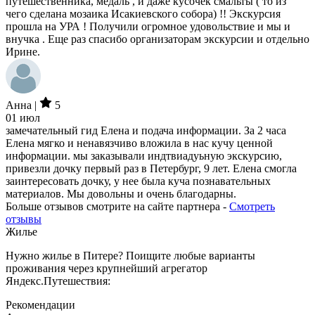
путешественника, медаль , и даже кусочек смальты ( то из
чего сделана мозаика Исакиевского собора) !! Экскурсия
прошла на УРА ! Получили огромное удовольствие и мы и
внучка . Еще раз спасибо организаторам экскурсии и отдельно
Ирине.
Анна |
5
01 июл
замечательный гид Елена и подача информации. За 2 часа
Елена мягко и ненавязчиво вложила в нас кучу ценной
информации. мы заказывали индтвиадуьную экскурсию,
привезли дочку первый раз в Петербург, 9 лет. Елена смогла
заинтересовать дочку, у нее была куча познавательных
материалов. Мы довольны и очень благодарны.
Больше отзывов смотрите на сайте партнера -
Смотреть
отзывы
Жилье
Нужно жилье в Питере? Поищите любые варианты
проживания через крупнейший агрегатор
Яндекс.Путешествия:
Рекомендации