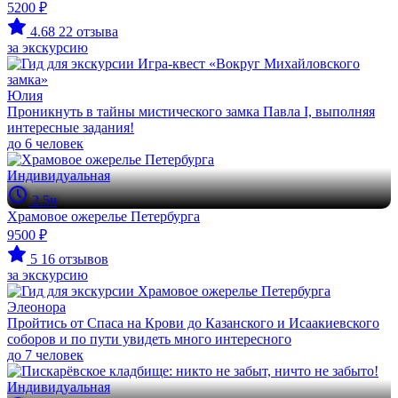
5200 ₽
4.68
22 отзыва
за экскурсию
Юлия
Проникнуть в тайны мистического замка Павла I, выполняя
интересные задания!
до 6 человек
Индивидуальная
2.5ч
Храмовое ожерелье Петербурга
9500 ₽
5
16 отзывов
за экскурсию
Элеонора
Пройтись от Спаса на Крови до Казанского и Исаакиевского
соборов и по пути увидеть много интересного
до 7 человек
Индивидуальная