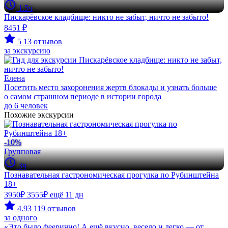
1.5ч
Пискарёвское кладбище: никто не забыт, ничто не забыто!
8451 ₽
5
13 отзывов
за экскурсию
Елена
Посетить место захоронения жертв блокады и узнать больше
о самом страшном периоде в истории города
до 6 человек
Похожие экскурсии
-10%
Групповая
3ч
Познавательная гастрономическая прогулка по Рубинштейна
18+
3950₽
3555₽
ещё 11 дн
4.93
119 отзывов
за одного
«Это было феерично! А ещё вкусно, весело и легко — от