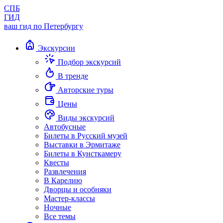
СПБ
ГИД
ваш гид по Петербургу
Экскурсии
Подбор экскурсий
В тренде
Авторские туры
Цены
Виды экскурсий
Автобусные
Билеты в Русский музей
Выставки в Эрмитаже
Билеты в Кунсткамеру
Квесты
Развлечения
В Карелию
Дворцы и особняки
Мастер-классы
Ночные
Все темы