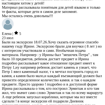
настоящим хитом у детей!
Материал рассказывала понятным для детей языком и только
те факты, которые дети в самом деле запомнят.
Мы остались очень довольны!!!
Елена |
5
23 июл
Были на экскурсии 18.07.26.Хочу сказать огромное спасибо
нашему гиду Ирине. Экскурсию брали для внучки ( 8 лет ) но
с интересом участвовали и сами. Необычная подача
материала. Например : у Ирины был "мешочек Петра" , там
было 10 предметов, ребенок достает предмет и Ирина
подробно рассказывает какое отношение предмет имеет к
Петру 1,ну например ребенок достает камень и узнает, что
Петр 1 ввел каменный налог, т к мечтал построить город из
камня, а камня было мало,и каждый въезжающий должен был
привезти определенное количество камня. и так о каждом
предмете. Просто здорово ! подробно и в доступной форме
Ирина рассказывала о том, кто построил Эрмитаж и кто там
жил, что значит само слово Эрмитаж и так по всему маршруту.
А еще ребенок запускал кораблики, которые мы все вместе
сделали ! в конце экскурсии ей подарили Дневник