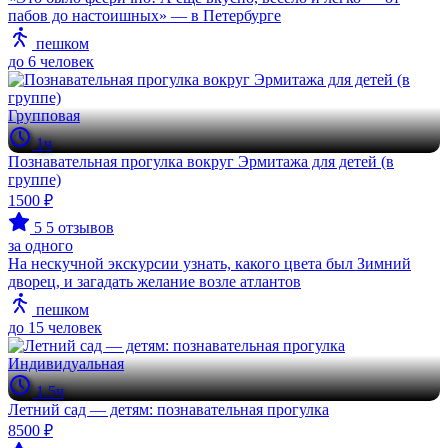
пабов до настоишных» — в Петербурге
пешком
до 6 человек
Групповая
1ч
Познавательная прогулка вокруг Эрмитажа для детей (в
группе)
1500 ₽
5
5 отзывов
за одного
На нескучной экскурсии узнать, какого цвета был Зимний
дворец, и загадать желание возле атлантов
пешком
до 15 человек
Индивидуальная
1.5ч
Летний сад — детям: познавательная прогулка
8500 ₽