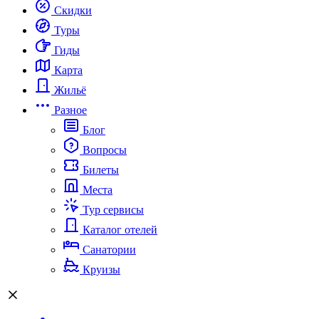
Скидки
Туры
Гиды
Карта
Жильё
Разное
Блог
Вопросы
Билеты
Места
Тур сервисы
Каталог отелей
Санатории
Круизы