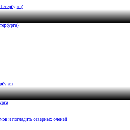
тербурга)
урга
амов и погладить северных оленей