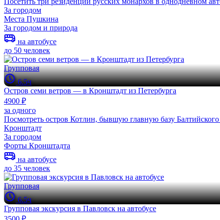
Посетить три резиденции русских монархов в однодневном авт
За городом
Места Пушкина
За городом и природа
на автобусе
до 50 человек
Групповая
6.5ч
Остров семи ветров — в Кронштадт из Петербурга
4900 ₽
за одного
Посмотреть остров Котлин, бывшую главную базу Балтийского 
Кронштадт
За городом
Форты Кронштадта
на автобусе
до 35 человек
Групповая
6.5ч
Групповая экскурсия в Павловск на автобусе
3500 ₽