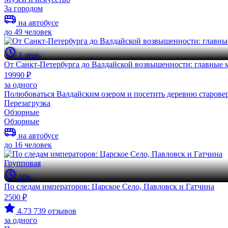
За городом
на автобусе
до 49 человек
1 день
От Санкт-Петербурга до Валдайской возвышенности: главные 
19990 ₽
за одного
Полюбоваться Валдайским озером и посетить деревню старове
Перезагрузка
Обзорные
Обзорные
на автобусе
до 16 человек
Групповая
10ч
По следам императоров: Царское Село, Павловск и Гатчина
2500 ₽
4.73
739 отзывов
за одного