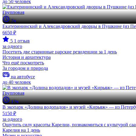
до 50 человек
Групповая
7ч
Екатерининский и Александровский дворцы в Пушкине (из Пе
6650 ₽
5
1 отзыв
за одного
Посетить две старинные царские резиденции за 1 день
История и архитектура
Что ещё посмотреть
За городом и природа
на автобусе
до 40 человек
Групповая
12ч
В экопарк «Долина водопадов» и музей «Кирьяж» — из Петерб
5150 ₽
за одного
Ощутить силу красоты Карелии, познакомиться с культурой са
Карелия на 1 день
Музеи и искусство