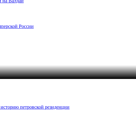
и на Валдай
мперской России
 историю петровской резиденции