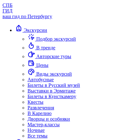
СПБ
ГИД
ваш гид по Петербургу
Экскурсии
Подбор экскурсий
В тренде
Авторские туры
Цены
Виды экскурсий
Автобусные
Билеты в Русский музей
Выставки в Эрмитаже
Билеты в Кунсткамеру
Квесты
Развлечения
В Карелию
Дворцы и особняки
Мастер-классы
Ночные
Все темы