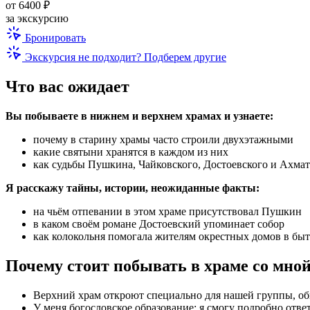
от 6400 ₽
за экскурсию
Бронировать
Экскурсия не подходит? Подберем другие
Что вас ожидает
Вы побываете в нижнем и верхнем храмах и узнаете:
почему в старину храмы часто строили двухэтажными
какие святыни хранятся в каждом из них
как судьбы Пушкина, Чайковского, Достоевского и Ахмат
Я расскажу тайны, истории, неожиданные факты:
на чьём отпевании в этом храме присутствовал Пушкин
в каком своём романе Достоевский упоминает собор
как колокольня помогала жителям окрестных домов в бы
Почему стоит побывать в храме со мно
Верхний храм откроют специально для нашей группы, об
У меня богословское образование: я смогу подробно отв