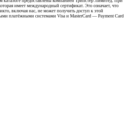
ем каталоге предоставлены компанией Трипстер Лимитед. При
оторая имеет международный сертификат. Это означает, что
кто, включая нас, не может получить доступ к этой
ыми платёжными системами Visa и MasterCard — Payment Card