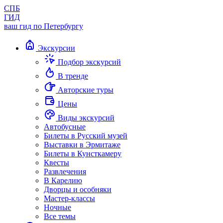
СПБ
ГИД
ваш гид по Петербургу
Экскурсии
Подбор экскурсий
В тренде
Авторские туры
Цены
Виды экскурсий
Автобусные
Билеты в Русский музей
Выставки в Эрмитаже
Билеты в Кунсткамеру
Квесты
Развлечения
В Карелию
Дворцы и особняки
Мастер-классы
Ночные
Все темы