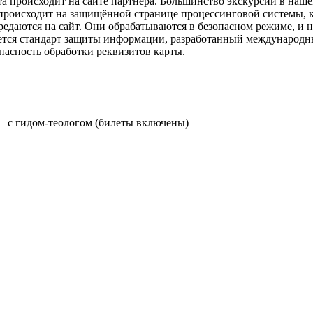
а происходит на сайте партнера. Большинство экскурсий в наш
 происходит на защищённой странице процессинговой системы, к
едаются на сайт. Они обрабатываются в безопасном режиме, и ни
ется стандарт защиты информации, разработанный международн
зопасность обработки реквизитов карты.