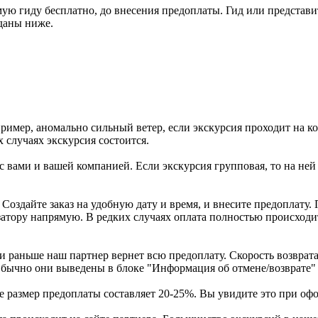
ю гиду бесплатно, до внесения предоплаты. Гид или представит
 даны ниже.
имер, аномально сильный ветер, если экскурсия проходит на ко
х случаях экскурсия состоится.
с вами и вашей компанией. Если экскурсия групповая, то на ней 
Создайте заказ на удобную дату и время, и внесите предоплату.
атору напрямую. В редких случаях оплата полностью происходит
и раньше наш партнер вернет всю предоплату. Скорость возврата 
 Обычно они выведены в блоке "Информация об отмене/возврате"
размер предоплаты составляет 20-25%. Вы увидите это при офор