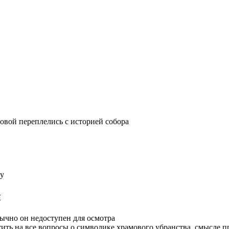
овой переплелись с историей собора
ту
й
ычно он недоступен для осмотра
етить на все вопросы о символике храмового убранства, смысле