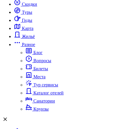
Скидки
Туры
Гиды
Карта
Жильё
Разное
Блог
Вопросы
Билеты
Места
Тур сервисы
Каталог отелей
Санатории
Круизы