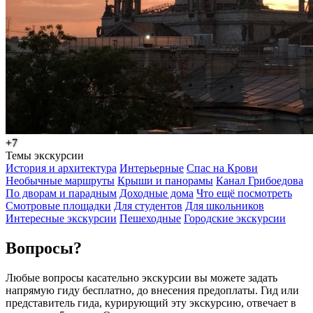
+7
Темы экскурсии
История и архитектура
Интерьерные
Спас на Крови
Необычные маршруты
Крыши и панорамы
Канал Грибоедова
По дворам и парадным
Доходные дома
Что ещё посмотреть
Смотровые площадки
Для студентов
Для школьников
Интересные экскурсии
Пешеходные
Городские экскурсии
Вопросы?
Любые вопросы касательно экскурсии вы можете задать
напрямую гиду бесплатно, до внесения предоплаты. Гид или
представитель гида, курирующий эту экскурсию, отвечает в