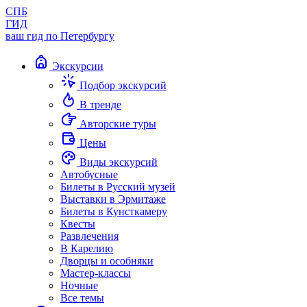
СПБ
ГИД
ваш гид по Петербургу
Экскурсии
Подбор экскурсий
В тренде
Авторские туры
Цены
Виды экскурсий
Автобусные
Билеты в Русский музей
Выставки в Эрмитаже
Билеты в Кунсткамеру
Квесты
Развлечения
В Карелию
Дворцы и особняки
Мастер-классы
Ночные
Все темы