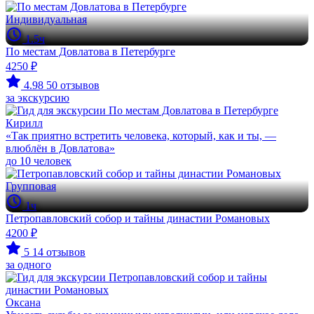
Индивидуальная
1.5ч
По местам Довлатова в Петербурге
4250 ₽
4.98
50 отзывов
за экскурсию
Кирилл
«Так приятно встретить человека, который, как и ты, —
влюблён в Довлатова»
до 10 человек
Групповая
1ч
Петропавловский собор и тайны династии Романовых
4200 ₽
5
14 отзывов
за одного
Оксана