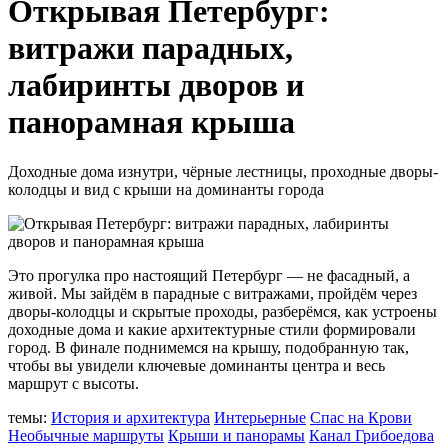
Открывая Петербург:
витражи парадных,
лабиринты дворов и
панорамная крыша
Доходные дома изнутри, чёрные лестницы, проходные дворы-
колодцы и вид с крыши на доминанты города
Это прогулка про настоящий Петербург — не фасадный, а
живой. Мы зайдём в парадные с витражами, пройдём через
дворы-колодцы и скрытые проходы, разберёмся, как устроены
доходные дома и какие архитектурные стили формировали
город. В финале поднимемся на крышу, подобранную так,
чтобы вы увидели ключевые доминанты центра и весь
маршрут с высоты.
темы:
История и архитектура
Интерьерные
Спас на Крови
Необычные маршруты
Крыши и панорамы
Канал Грибоедова