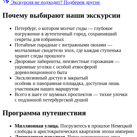
Экскурсия не подходит? Подберем другие
Почему выбирают наши экскурсии
Петербург, о котором молчат гиды — глубокое
погружение в аутентичный город, сохранивший
секреты для избранных
Потайные парадные с витражными окнами —
молчаливые свидетели эпох, где каждая ступенька
хранит следы прошлого
Дворовые лабиринты, неизвестные горожанам —
укромные уголки с особой атмосферой
дореволюционного быта
Эксклюзивный доступ в закрытый
особняк и панорамная площадка, доступная лишь
участникам наших маршрутов
Всего в шаге от шумных проспектов — тихие улочки
с подлинной петербургской душой
Программа путешествия
Миллионная улица.
Погрузитесь в прошлое Немецкой
слободы и аристократических кварталов эпохи империи
Легендарная парадная.
Через исторические арки