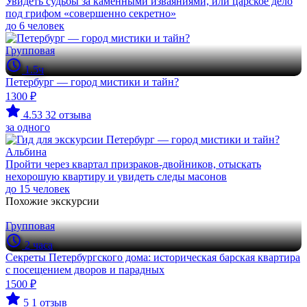
Увидеть судьбы за каменными изваяниями, или царское дело
под грифом «совершенно секретно»
до 6 человек
Групповая
1.5ч
Петербург — город мистики и тайн?
1300 ₽
4.53
32 отзыва
за одного
Альбина
Пройти через квартал призраков-двойников, отыскать
нехорошую квартиру и увидеть следы масонов
до 15 человек
Похожие экскурсии