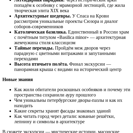
попадём к особняку с мраморной лестницей, где жила
творческая элита XIX века
Архитектурные шедевры.
У Спаса на Крови
рассмотрим уникальные проекты Сюзора и диалог
соборов-современников
Католическая базилика.
Единственный в России храм
с почётным титулом «Basilica minor» — архитектурная
жемчужина стиля классицизм
Тайные переходы.
Пройдём меж дворов через
парадную с цветными витражами и запутанными
переходами
Высота птичьего полёта.
Финал экскурсии —
панорамная крыша с видами на исторический центр
Новые знания
Как жили обитатели роскошных особняков и почему эти
пространства сохранили ауру прошлого
Чем уникальны петербургские дворы-пазлы и как их
находить
Какие секреты хранят фасады знаковых зданий
Как читать город через детали: кованые решётки,
лепнину и символы в архитектуре
В сюжете экскурсии — мистические истории, масонские