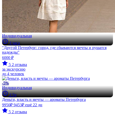
Индивидуальная
3 часа
"Другой Петербург: город, где сбываются мечты и рушатся
надежды"
6000 ₽
5
2 отзыва
за экскурсию
до 4 человек
-5%
Индивидуальная
2.5ч
Деньги, власть и мечты — ароматы Петербурга
9950₽
9453₽
ещё 22 дн
5
2 отзыва