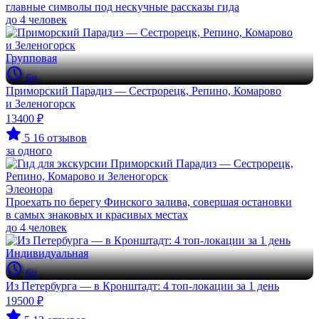
главные символы под нескучные рассказы гида
до 4 человек
Групповая
6ч
Приморский Парадиз — Сестрорецк, Репино, Комарово
и Зеленогорск
13400 ₽
5
16 отзывов
за одного
Элеонора
Проехать по берегу Финского залива, совершая остановки
в самых знаковых и красивых местах
до 4 человек
Индивидуальная
6ч
Из Петербурга — в Кронштадт: 4 топ-локации за 1 день
19500 ₽