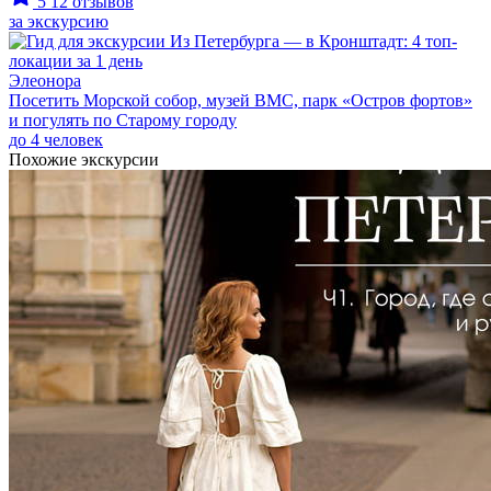
5
12 отзывов
за экскурсию
Элеонора
Посетить Морской собор, музей ВМС, парк «Остров фортов»
и погулять по Старому городу
до 4 человек
Похожие экскурсии