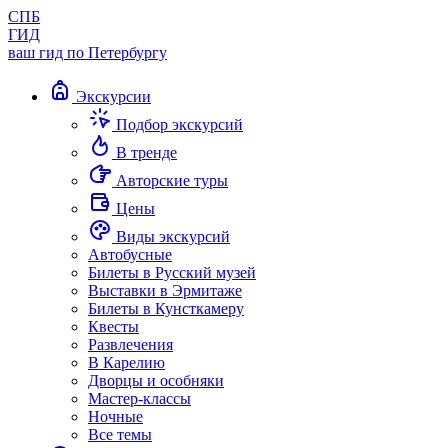
СПБ
ГИД
ваш гид по Петербургу
Экскурсии
Подбор экскурсий
В тренде
Авторские туры
Цены
Виды экскурсий
Автобусные
Билеты в Русский музей
Выставки в Эрмитаже
Билеты в Кунсткамеру
Квесты
Развлечения
В Карелию
Дворцы и особняки
Мастер-классы
Ночные
Все темы