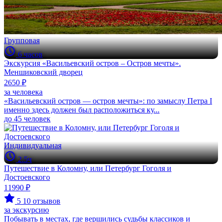
Групповая
6 часов
Экскурсия «Васильевский остров – Остров мечты».
Меншиковский дворец
2650 ₽
за человека
«Васильевский остров — остров мечты»: по замыслу Петра I
именно здесь должен был расположиться ку...
до 45 человек
Индивидуальная
2.5ч
Путешествие в Коломну, или Петербург Гоголя и
Достоевского
11990 ₽
5
10 отзывов
за экскурсию
Побывать в местах, где вершились судьбы классиков и