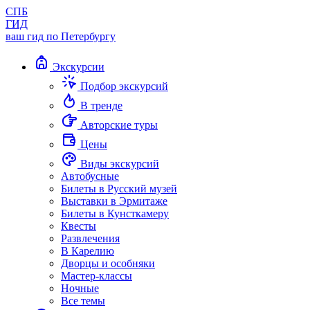
СПБ
ГИД
ваш гид по Петербургу
Экскурсии
Подбор экскурсий
В тренде
Авторские туры
Цены
Виды экскурсий
Автобусные
Билеты в Русский музей
Выставки в Эрмитаже
Билеты в Кунсткамеру
Квесты
Развлечения
В Карелию
Дворцы и особняки
Мастер-классы
Ночные
Все темы