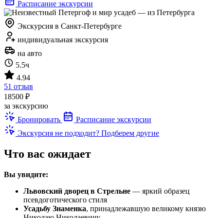
Расписание экскурсии
Экскурсия в Санкт-Петербурге
индивидуальная экскурсия
на авто
5.5ч
4.94
51 отзыв
18500 ₽
за экскурсию
Бронировать
Расписание экскурсии
Экскурсия не подходит? Подберем другие
Что вас ожидает
Вы увидите:
Львовский дворец в Стрельне
— яркий образец
псевдоготического стиля
Усадьбу Знаменка
, принадлежавшую великому князю
Николаю Николаевичу