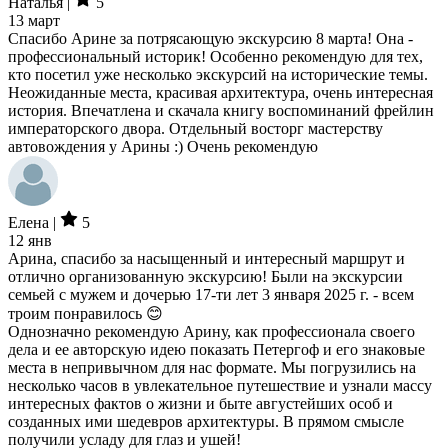
Наталья |
5
13 март
Спасибо Арине за потрясающую экскурсию 8 марта! Она -
профессиональный историк! Особенно рекомендую для тех,
кто посетил уже несколько экскурсий на исторические темы.
Неожиданные места, красивая архитектура, очень интересная
история. Впечатлена и скачала книгу воспоминаний фрейлин
императорского двора. Отдельный восторг мастерству
автовождения у Арины :) Очень рекомендую
Елена |
5
12 янв
Арина, спасибо за насыщенный и интересный маршрут и
отлично организованную экскурсию! Были на экскурсии
семьей с мужем и дочерью 17-ти лет 3 января 2025 г. - всем
троим понравилось 😊
Однозначно рекомендую Арину, как профессионала своего
дела и ее авторскую идею показать Петергоф и его знаковые
места в непривычном для нас формате. Мы погрузились на
несколько часов в увлекательное путешествие и узнали массу
интересных фактов о жизни и быте августейших особ и
созданных ими шедевров архитектуры. В прямом смысле
получили усладу для глаз и ушей!