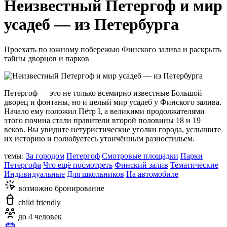
Неизвестный Петергоф и мир
усадеб — из Петербурга
Проехать по южному побережью Финского залива и раскрыть
тайны дворцов и парков
Петергоф — это не только всемирно известные Большой
дворец и фонтаны, но и целый мир усадеб у Финского залива.
Начало ему положил Пётр I, а великими продолжателями
этого почина стали правители второй половины 18 и 19
веков. Вы увидите нетуристические уголки города, услышите
их историю и полюбуетесь утончённым разностильем.
темы:
За городом
Петергоф
Смотровые площадки
Парки
Петергофа
Что ещё посмотреть
Финский залив
Тематические
Индивидуальные
Для школьников
На автомобиле
возможно бронирование
child friendly
до 4 человек