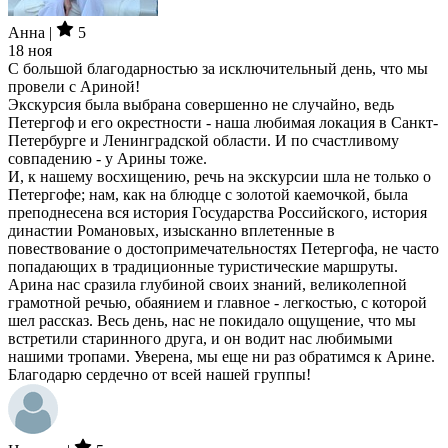
Анна |
5
18 ноя
С большой благодарностью за исключительный день, что мы
провели с Ариной!
Экскурсия была выбрана совершенно не случайно, ведь
Петергоф и его окрестности - наша любимая локация в Санкт-
Петербурге и Ленинградской области. И по счастливому
совпадению - у Арины тоже.
И, к нашему восхищению, речь на экскурсии шла не только о
Петергофе; нам, как на блюдце с золотой каемочкой, была
преподнесена вся история Государства Российского, история
династии Романовых, изысканно вплетенные в
повествование о достопримечательностях Петергофа, не часто
попадающих в традиционные туристические маршруты.
Арина нас сразила глубиной своих знаний, великолепной
грамотной речью, обаянием и главное - легкостью, с которой
шел рассказ. Весь день, нас не покидало ощущение, что мы
встретили старинного друга, и он водит нас любимыми
нашими тропами. Уверена, мы еще ни раз обратимся к Арине.
Благодарю сердечно от всей нашей группы!