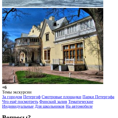
+6
Темы экскурсии
За городом
Петергоф
Смотровые площадки
Парки Петергофа
Что ещё посмотреть
Финский залив
Тематические
Индивидуальные
Для школьников
На автомобиле
Вопросы?