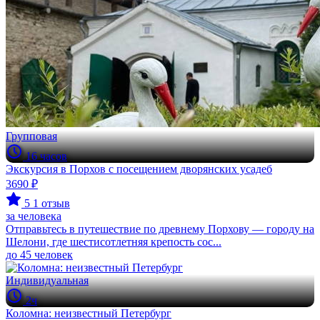
Групповая
16 часов
Экскурсия в Порхов с посещением дворянских усадеб
3690 ₽
5
1 отзыв
за человека
Отправьтесь в путешествие по древнему Порхову — городу на
Шелони, где шестисотлетняя крепость сос...
до 45 человек
Индивидуальная
2ч
Коломна: неизвестный Петербург