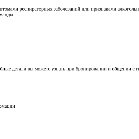
имптомами респираторных заболеваний или признаками алкоголь
оманды
бные детали вы можете узнать при бронировании и общении с г
ормации