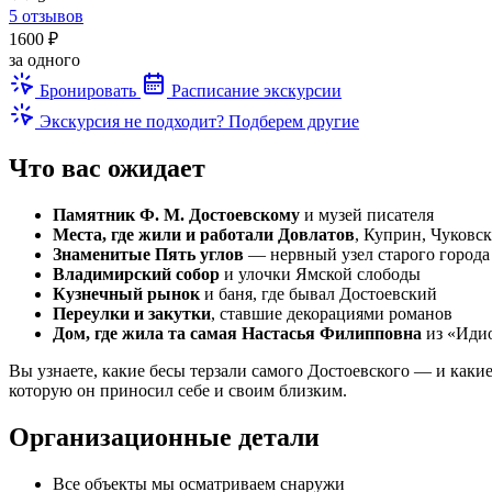
5 отзывов
1600 ₽
за одного
Бронировать
Расписание экскурсии
Экскурсия не подходит? Подберем другие
Что вас ожидает
Памятник Ф. М. Достоевскому
и музей писателя
Места, где жили и работали Довлатов
, Куприн, Чуковс
Знаменитые Пять углов
— нервный узел старого города
Владимирский собор
и улочки Ямской слободы
Кузнечный рынок
и баня, где бывал Достоевский
Переулки и закутки
, ставшие декорациями романов
Дом, где жила та самая Настасья Филипповна
из «Иди
Вы узнаете, какие бесы терзали самого Достоевского — и какие
которую он приносил себе и своим близким.
Организационные детали
Все объекты мы осматриваем снаружи