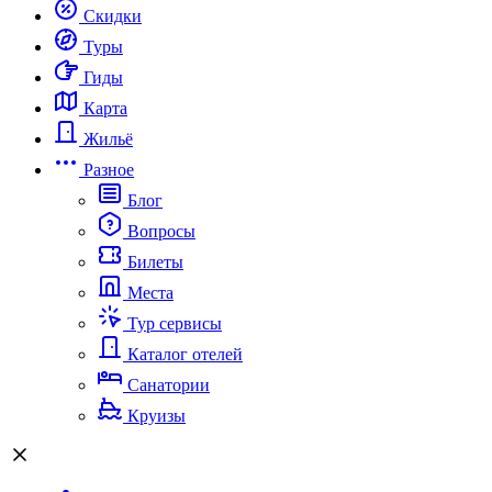
Скидки
Туры
Гиды
Карта
Жильё
Разное
Блог
Вопросы
Билеты
Места
Тур сервисы
Каталог отелей
Санатории
Круизы