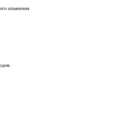
ного опьянения
идом.