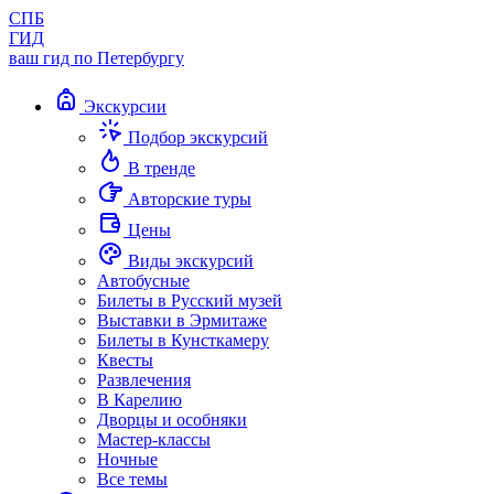
СПБ
ГИД
ваш гид по Петербургу
Экскурсии
Подбор экскурсий
В тренде
Авторские туры
Цены
Виды экскурсий
Автобусные
Билеты в Русский музей
Выставки в Эрмитаже
Билеты в Кунсткамеру
Квесты
Развлечения
В Карелию
Дворцы и особняки
Мастер-классы
Ночные
Все темы