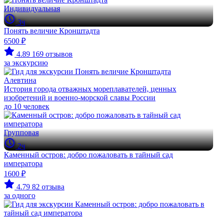
Индивидуальная
3ч
Понять величие Кронштадта
6500 ₽
4.89
169 отзывов
за экскурсию
Алевтина
История города отважных мореплавателей, ценных
изобретений и военно-морской славы России
до 10 человек
Групповая
2ч
Каменный остров: добро пожаловать в тайный сад
императора
1600 ₽
4.79
82 отзыва
за одного