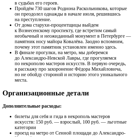
в судьбах его героев.
Пройдём 730 шагов Родиона Раскольникова, которые
он преодолел однажды в начале июля, решившись
на преступление.
От дома старухи-процентщицы выйдем
к Вознесенскому проспекту, где встретим самый
необычный и неожиданный монумент в Петербурге —
памятник носу майора Ковалёва. Заодно вспомним,
почему этот памятник установлен именно здесь.
В финале прогулки, на метро, мы доберемся
до Александро-Невской Лавры, где прогуляемся
по некрополю мастеров искусств. В первую очередь,
я расскажу про захоронение Фёдора Михайловича,
но не обойду стороной и историю этого уникального
места.
Организационные детали
Дополнительные расходы:
билеты для себя и гида в некрополь мастеров
искусств: 150 руб. — взрослый, 100 руб. — льготные
категории
проезд на метро от Сенной площади до Александро-