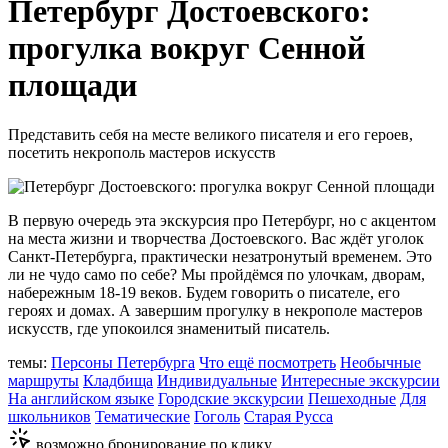
Петербург Достоевского:
прогулка вокруг Сенной
площади
Представить себя на месте великого писателя и его героев,
посетить некрополь мастеров искусств
В первую очередь эта экскурсия про Петербург, но с акцентом
на места жизни и творчества Достоевского. Вас ждёт уголок
Санкт-Петербурга, практически незатронутый временем. Это
ли не чудо само по себе? Мы пройдёмся по улочкам, дворам,
набережным 18-19 веков. Будем говорить о писателе, его
героях и домах. А завершим прогулку в некрополе мастеров
искусств, где упокоился знаменитый писатель.
темы:
Персоны Петербурга
Что ещё посмотреть
Необычные
маршруты
Кладбища
Индивидуальные
Интересные экскурсии
На английском языке
Городские экскурсии
Пешеходные
Для
школьников
Тематические
Гоголь
Старая Русса
возможно бронирование по клику