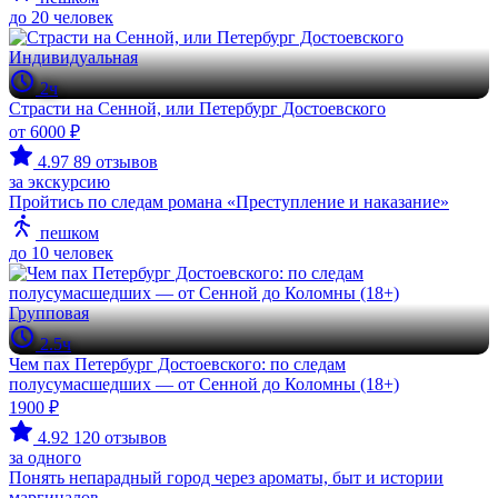
до 20 человек
Индивидуальная
2ч
Страсти на Сенной, или Петербург Достоевского
от 6000 ₽
4.97
89 отзывов
за экскурсию
Пройтись по следам романа «Преступление и наказание»
пешком
до 10 человек
Групповая
2.5ч
Чем пах Петербург Достоевского: по следам
полусумасшедших — от Сенной до Коломны (18+)
1900 ₽
4.92
120 отзывов
за одного
Понять непарадный город через ароматы, быт и истории
маргиналов