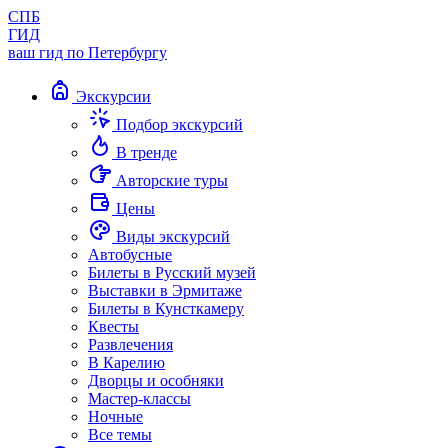
СПБ
ГИД
ваш гид по Петербургу
Экскурсии
Подбор экскурсий
В тренде
Авторские туры
Цены
Виды экскурсий
Автобусные
Билеты в Русский музей
Выставки в Эрмитаже
Билеты в Кунсткамеру
Квесты
Развлечения
В Карелию
Дворцы и особняки
Мастер-классы
Ночные
Все темы