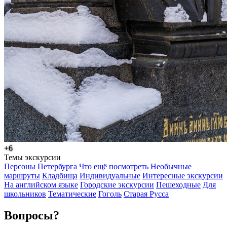
+6
Темы экскурсии
Персоны Петербурга
Что ещё посмотреть
Необычные
маршруты
Кладбища
Индивидуальные
Интересные экскурсии
На английском языке
Городские экскурсии
Пешеходные
Для
школьников
Тематические
Гоголь
Старая Русса
Вопросы?