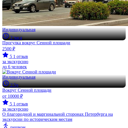
Индивидуальная
2 часа
Прогулка вокруг Сенной площади
2500 ₽
5
1 отзыв
за экскурсию
до 6 человек
Индивидуальная
2.5ч
Вокруг Сенной площади
от 10000 ₽
5
1 отзыв
за экскурсию
О благородной и маргинальной сторонах Петербурга на
экскурсии по историческим местам
пешком