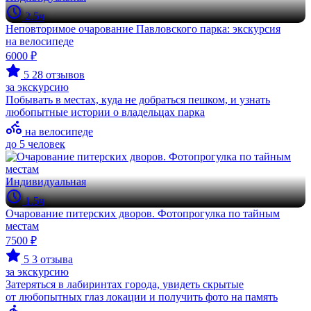
2.5ч
Неповторимое очарование Павловского парка: экскурсия
на велосипеде
6000 ₽
5
28 отзывов
за экскурсию
Побывать в местах, куда не добраться пешком, и узнать
любопытные истории о владельцах парка
на велосипеде
до 5 человек
Индивидуальная
1.5ч
Очарование питерских дворов. Фотопрогулка по тайным
местам
7500 ₽
5
3 отзыва
за экскурсию
Затеряться в лабиринтах города, увидеть скрытые
от любопытных глаз локации и получить фото на память