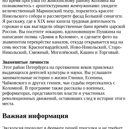
Во время прогулки по живописному району Коломна вы
познакомитесь с архитектурными жемчужинами: увидите
величественный Мариинский театр, поразитесь красоте
Никольского собора и рассмотрите фасад Большой синагоги.
Я расскажу, где в XIX веке кипела трудовая деятельность
горожан и как выглядели общественные бани времён царской
России. Вы посетите локацию, вдохновившую Пушкина на
написание поэмы «Домик в Коломне», и сделаете фото на
знаменитом перекрёстке каналов, откуда открывается вид на
семь мостов: Красногвардейский, Ново-Никольский, Старо-
Никольский, Смежный, Могилёвский, Кашин и Торговый.
Знаменитые личности
Этот район Петербурга на протяжении веков привлекал
выдающихся деятелей культуры и науки. Вы услышите
занимательные истории о жизни Глинки, Есенина,
Чайковского и других гениев, чьи судьбы пересекались с
Коломной. В программе также рассказы о военных,
реформаторах, представителях власти и участниках
революционных движений, оставивших след в истории этого
места.
Важная информация
Экскурсия проходит в формате пешей прогулки и не требует