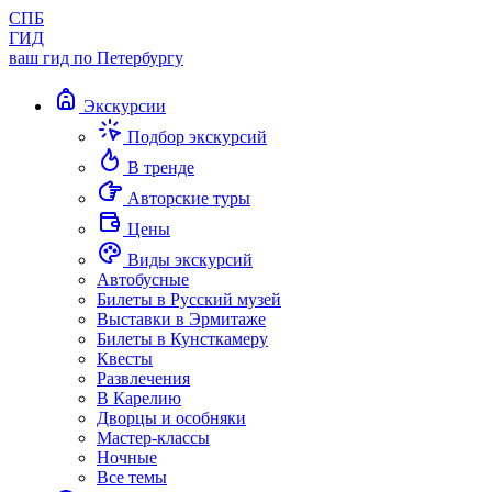
СПБ
ГИД
ваш гид по Петербургу
Экскурсии
Подбор экскурсий
В тренде
Авторские туры
Цены
Виды экскурсий
Автобусные
Билеты в Русский музей
Выставки в Эрмитаже
Билеты в Кунсткамеру
Квесты
Развлечения
В Карелию
Дворцы и особняки
Мастер-классы
Ночные
Все темы