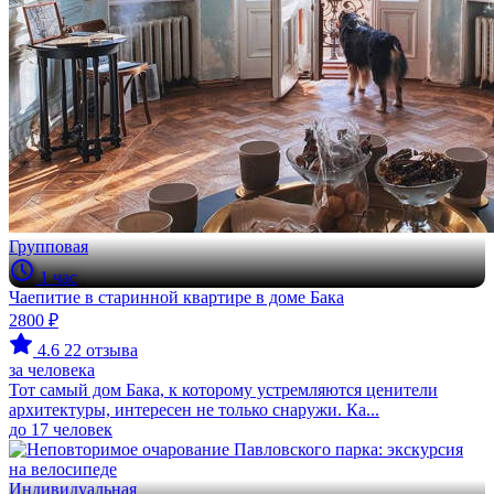
Групповая
1 час
Чаепитие в старинной квартире в доме Бака
2800 ₽
4.6
22 отзыва
за человека
Тот самый дом Бака, к которому устремляются ценители
архитектуры, интересен не только снаружи. Ка...
до 17 человек
Индивидуальная