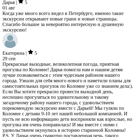
Дарья |
5
01 авг
Когда уже много всего видел в Петербурге, именно такие
экскурсии открывают новые грани и новые страницы.
Спасибо большое за невероятно интересную и душевную
экскурсию!
Екатерина |
5
29 сен
Прекрасные выходные, великолепная погода, приятная
прогулка по Коломне! Дарья помогла нам и нашим детям
лучше познакомиться с этим чудесным районом нашего
города. Узнали для себя много нового и наметили планы для
самостоятельных прогулок по Коломне уже со знанием дела:).
Если Вы хотите прекрасно провести выходной день,
неспешно прогуляться по удивительному и такому
загадочному району нашего города, с удовольствием
порекомендую экскурсию вместе с Дарьей! Мы гуляли по
Коломне с детьми 9-10 лет нашей небольшой компанией. И
пусть не всю информацию дети восприняли как взрослые, но
прогулка им очень понравилась! И мы вместе с ними с
удовольствием окунулись в историю старинной Коломны!
P.S. У Дарьи очень грамотно поставленная речь, такого