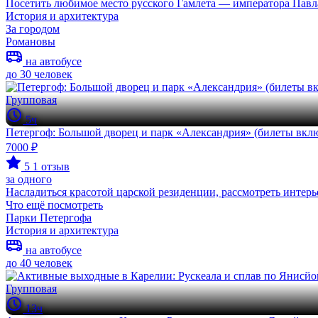
Посетить любимое место русского Гамлета — императора Павла
История и архитектура
За городом
Романовы
на автобусе
до 30 человек
Групповая
5ч
Петергоф: Большой дворец и парк «Александрия» (билеты вкл
7000 ₽
5
1 отзыв
за одного
Насладиться красотой царской резиденции, рассмотреть интерь
Что ещё посмотреть
Парки Петергофа
История и архитектура
на автобусе
до 40 человек
Групповая
13ч