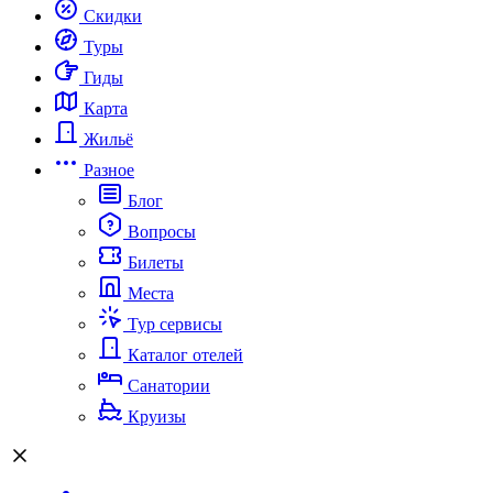
Скидки
Туры
Гиды
Карта
Жильё
Разное
Блог
Вопросы
Билеты
Места
Тур сервисы
Каталог отелей
Санатории
Круизы