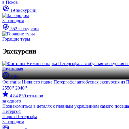
в Псков
19 экскурсий
За городом
552 экскурсии
Горящие туры
Экскурсии
Групповая
5.5ч
Фонтаны Нижнего парка Петергофа: автобусная экскурсия из П
2550₽
2040₽
4.84
839 отзывов
за одного
Познакомиться в деталях с главным украшением самого посеща
Петергоф
Парки Петергофа
За городом