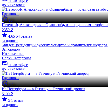
на автобусе
до 50 человек
Групповая
10ч
Петергоф, Александрия и Ораниенбаум — групповая автобусна
2350 ₽
4.65
54 отзыва
за одного
Увидеть резиденции русских монархов и сравнить три шедевра
За городом
Интерьерные
Парки Петергофа
на автобусе
до 50 человек
Групповая
6.5ч
Из Петербурга — в Гатчину и Гатчинский дворец
5100 ₽
5
1 отзыв
за одного