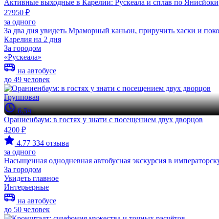
Активные выходные в Карелии: Рускеала и сплав по Янисйоки
27950 ₽
за одного
За два дня увидеть Мраморный каньон, приручить хаски и пок
Карелия на 2 дня
За городом
«Рускеала»
на автобусе
до 49 человек
Групповая
6.5ч
Ораниенбаум: в гостях у знати с посещением двух дворцов
4200 ₽
4.77
334 отзыва
за одного
Насыщенная однодневная автобусная экскурсия в императорс
За городом
Увидеть главное
Интерьерные
на автобусе
до 50 человек