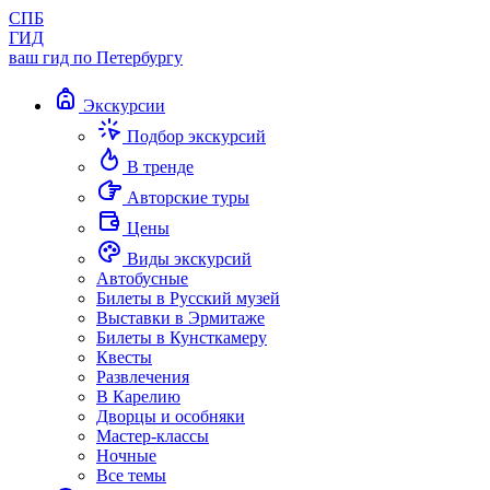
СПБ
ГИД
ваш гид по Петербургу
Экскурсии
Подбор экскурсий
В тренде
Авторские туры
Цены
Виды экскурсий
Автобусные
Билеты в Русский музей
Выставки в Эрмитаже
Билеты в Кунсткамеру
Квесты
Развлечения
В Карелию
Дворцы и особняки
Мастер-классы
Ночные
Все темы