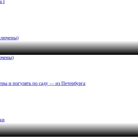
 I
ючены)
еры и погулять по саду — из Петербурга