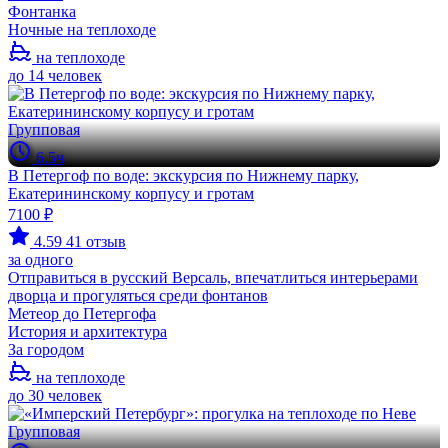
Фонтанка
Ночные на теплоходе
на теплоходе
до 14 человек
Групповая
6.5ч
В Петергоф по воде: экскурсия по Нижнему парку,
Екатерининскому корпусу и гротам
7100 ₽
4.59
41 отзыв
за одного
Отправиться в русский Версаль, впечатлиться интерьерами
дворца и прогуляться среди фонтанов
Метеор до Петергофа
История и архитектура
За городом
на теплоходе
до 30 человек
Групповая