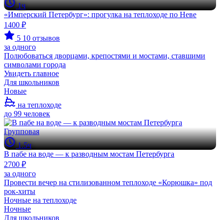
1ч
«Имперский Петербург»: прогулка на теплоходе по Неве
1400 ₽
5
10 отзывов
за одного
Полюбоваться дворцами, крепостями и мостами, ставшими
символами города
Увидеть главное
Для школьников
Новые
на теплоходе
до 99 человек
Групповая
1.5ч
В пабе на воде — к разводным мостам Петербурга
2700 ₽
за одного
Провести вечер на стилизованном теплоходе «Корюшка» под
рок-хиты
Ночные на теплоходе
Ночные
Для школьников