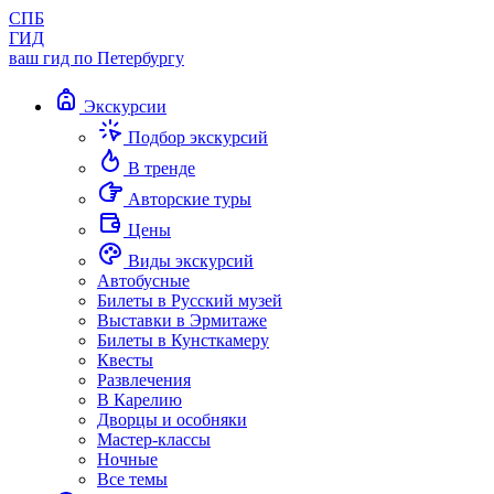
СПБ
ГИД
ваш гид по Петербургу
Экскурсии
Подбор экскурсий
В тренде
Авторские туры
Цены
Виды экскурсий
Автобусные
Билеты в Русский музей
Выставки в Эрмитаже
Билеты в Кунсткамеру
Квесты
Развлечения
В Карелию
Дворцы и особняки
Мастер-классы
Ночные
Все темы