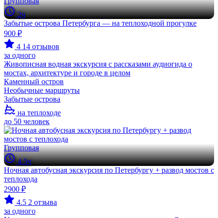
Групповая
2ч
Забытые острова Петербурга — на теплоходной прогулке
900 ₽
4
14 отзывов
за одного
Живописная водная экскурсия с рассказами аудиогида о
мостах, архитектуре и городе в целом
Каменный остров
Необычные маршруты
Забытые острова
на теплоходе
до 50 человек
Групповая
4.5ч
Ночная автобусная экскурсия по Петербургу + развод мостов с
теплохода
2900 ₽
4.5
2 отзыва
за одного