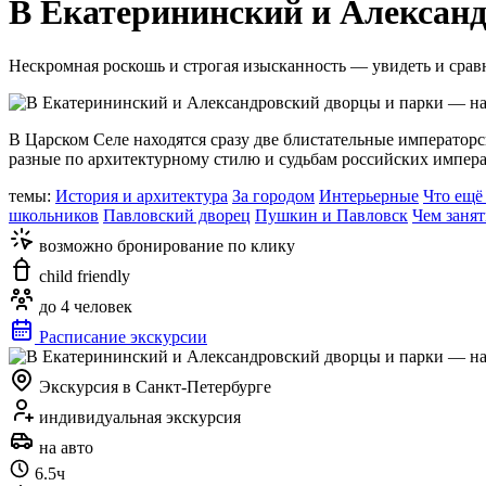
В Екатерининский и Алексан
Нескромная роскошь и строгая изысканность — увидеть и сравн
В Царском Селе находятся сразу две блистательные император
разные по архитектурному стилю и судьбам российских импера
темы:
История и архитектура
За городом
Интерьерные
Что ещё
школьников
Павловский дворец
Пушкин и Павловск
Чем заня
возможно бронирование по клику
child friendly
до 4 человек
Расписание экскурсии
Экскурсия в Санкт-Петербурге
индивидуальная экскурсия
на авто
6.5ч