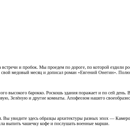
та встречи и пробок. Мы проедем по дороге, по которой ездили 
ёл свой медовый месяц и дописал роман «Евгений Онегин». Полю
ого высокого барокко. Роскошь здания поражает и по сей день. 
вую, Зелёную и другие комнаты. Апофеозом нашего своеобразно
. Вы увидите здесь образцы архитектуры разных эпох — Камеро
ила выпить чашечку кофе и послушать военные марши.