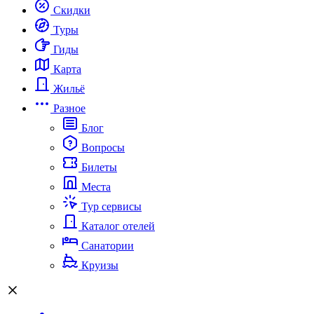
Скидки
Туры
Гиды
Карта
Жильё
Разное
Блог
Вопросы
Билеты
Места
Тур сервисы
Каталог отелей
Санатории
Круизы