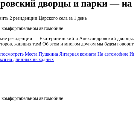
дровский дворцы и парки — на
ить 2 резиденции Царского села за 1 день
ские резиденции — Екатерининский и Александровский дворцы. Т
торов, живших там! Об этом и многом другом мы будем говорит
 посмотреть
Места Пушкина
Янтарная комната
На автомобиле
И
ться на длинных выходных