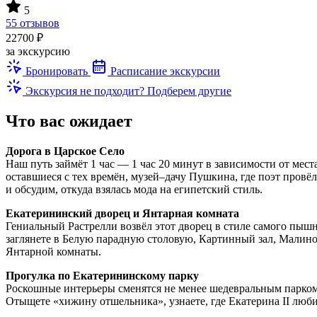
5
55 отзывов
22700 ₽
за экскурсию
Бронировать
Расписание экскурсии
Экскурсия не подходит? Подберем другие
Что вас ожидает
Дорога в Царское Село
Наш путь займёт 1 час — 1 час 20 минут в зависимости от мес
оставшиеся с тех времён, музей–дачу Пушкина, где поэт пров
и обсудим, откуда взялась мода на египетский стиль.
Екатерининский дворец и Янтарная комната
Гениальный Растрелли возвёл этот дворец в стиле самого пышн
заглянете в Белую парадную столовую, Картинный зал, Малино
Янтарной комнаты.
Прогулка по Екатерининскому парку
Роскошные интерьеры сменятся не менее шедевральным парком
Отыщете «хижину отшельника», узнаете, где Екатерина II люб