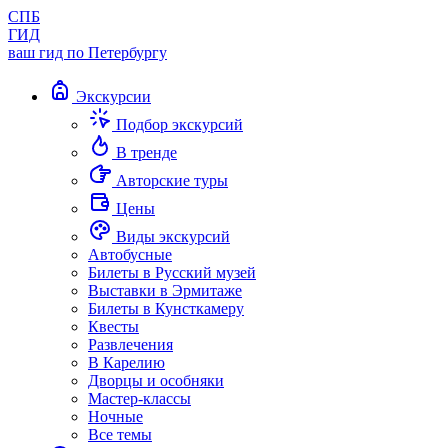
СПБ
ГИД
ваш гид по Петербургу
Экскурсии
Подбор экскурсий
В тренде
Авторские туры
Цены
Виды экскурсий
Автобусные
Билеты в Русский музей
Выставки в Эрмитаже
Билеты в Кунсткамеру
Квесты
Развлечения
В Карелию
Дворцы и особняки
Мастер-классы
Ночные
Все темы