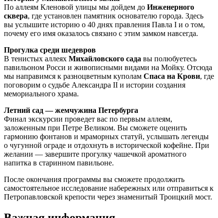
По аллеям Кленовой улицы мы дойдем до
Инженерного
сквера
, где установлен памятник основателю города. Здесь
вы услышите историю о 40 днях правления Павла I и о том,
почему его имя оказалось связано с этим замком навсегда.
Прогулка среди шедевров
В тенистых аллеях
Михайловского сада
вы полюбуетесь
павильоном Росси и живописными видами на Мойку. Отсюда
мы направимся к разноцветным куполам
Спаса на Крови
, где
поговорим о судьбе Александра II и истории создания
мемориального храма.
Летний сад — жемчужина Петербурга
Финал экскурсии проведет вас по первым аллеям,
заложенным при Петре Великом. Вы сможете оценить
гармонию фонтанов и мраморных статуй, услышать легенды
о чугунной ограде и отдохнуть в исторической кофейне. При
желании — завершите прогулку чашечкой ароматного
напитка в старинном павильоне.
После окончания программы вы сможете продолжить
самостоятельное исследование набережных или отправиться к
Петропавловской крепости через знаменитый Троицкий мост.
Важная информация