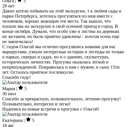
Ольга |
5
28 окт
Давно хотели побывать на этой экскурсии, т к любим сады и
парки Петербурга, хотелось прогуляться по ним вместе с
человеком, хорошо знающим эти места. Так вышло, что
попали мы на экскурсию в свой осенний приезд в город. В
конце октября. Думали, что особо уже и листвы на деревьях
не застанем, но были приятно удивлены - золотая осень еще
не закончилась!
С гидом Ольгой мы отлично прогулялись новыми для нас
маршрутами, узнали интересные истории и легенды не только
о парках, скверах и садах, но и о зданиях, скульптурах,
исторических личностях. Прогулка оказалась легкой и
непринужденной. Понравилась и нам с мужем, и сыну 15ти
лет. Осталось приятное послевкусие.
Спасибо гиду!
Мария |
5
30 июл
Спасибо за прекрасную, познавательную, летнюю прогулку!
Познавательно, интересно и легко!
Надеемся на новые встречи и прогулки с Ольгой!
Екатерина |
5
18 авг