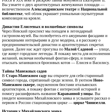
Росси в XIX веке и раскрою тайны монумента Екатерине II.
Вы узнаете о двух архитектурных жемчужинах площади —
величественном
Александринском театре
и
Национальной
библиотеке
, чей облик украшает уникальная скульптурная
композиция на кровле.
Династия Елисеевых и волшебные символы
Через Невский проспект мы попадем в легендарный
гастроном-музей. Вы полюбуетесь его ажурными фасадами и
роскошными интерьерами в духе модерна, а я расскажу о
предпринимательской династии и архитектурных секретах
здания. Далее нас ждет прогулка по
Малой Садовой
— улице,
где живут городские легенды. Я покажу места для исполнения
желаний, включая необычный фонтан-сферу, и помогу
отыскать затаившихся бронзовых котов — Елисея и Василису.
Тайны Манежных садов
В
Старо-Манежном саду
вы откроете для себя старинный
символ города, спрятанный среди зелени. В уютном
Ново-
Манежном сквере
, окруженном бюстами итальянских
архитекторов, я покажу фонтан с интересной историей и
помогу расшифровать название
Караванной улицы
. Вы
увидите конюшни Михайловского замка и услышите рассказ о
первом в России стационарном цирке —
цирке Чинизелли
.
Истории у Михайловского замка