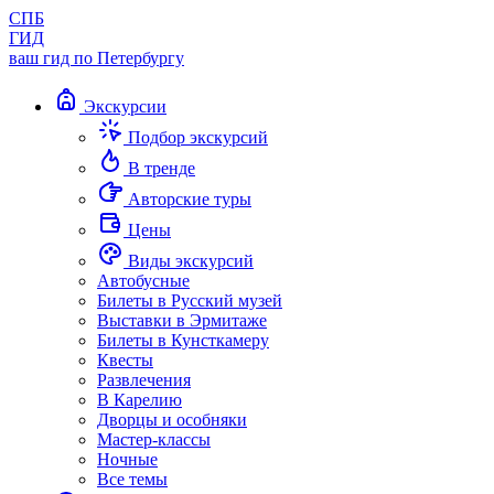
СПБ
ГИД
ваш гид по Петербургу
Экскурсии
Подбор экскурсий
В тренде
Авторские туры
Цены
Виды экскурсий
Автобусные
Билеты в Русский музей
Выставки в Эрмитаже
Билеты в Кунсткамеру
Квесты
Развлечения
В Карелию
Дворцы и особняки
Мастер-классы
Ночные
Все темы