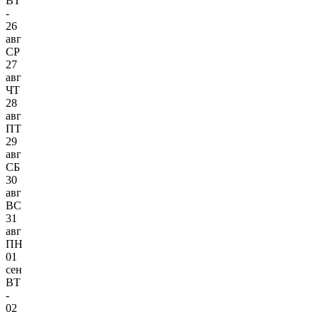
ВТ
-
26
авг
СР
27
авг
ЧТ
28
авг
ПТ
29
авг
СБ
30
авг
ВС
31
авг
ПН
01
сен
ВТ
-
02