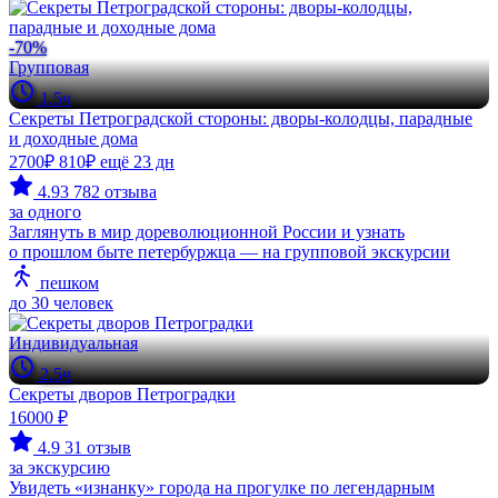
-70%
Групповая
1.5ч
Секреты Петроградской стороны: дворы-колодцы, парадные
и доходные дома
2700₽
810₽
ещё 23 дн
4.93
782 отзыва
за одного
Заглянуть в мир дореволюционной России и узнать
о прошлом быте петербуржца — на групповой экскурсии
пешком
до 30 человек
Индивидуальная
2.5ч
Секреты дворов Петроградки
16000 ₽
4.9
31 отзыв
за экскурсию
Увидеть «изнанку» города на прогулке по легендарным