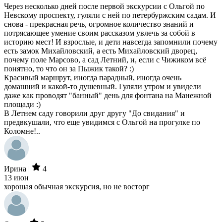
Через несколько дней после первой экскурсии с Ольгой по
Невскому проспекту, гуляли с ней по петербуржским садам. И
снова - прекрасная речь, огромное количество знаний и
потрясающее умение своим рассказом увлечь за собой в
историю мест! И взрослые, и дети навсегда запомнили почему
есть замок Михайловский, а есть Михайловский дворец,
почему поле Марсово, а сад Летний, и, если с Чижиком всё
понятно, то что он за Пыжик такой? :)
Красивый маршрут, иногда парадный, иногда очень
домашний и какой-то душевный. Гуляли утром и увидели
даже как проводят "банный" день для фонтана на Манежной
площади :)
В Летнем саду говорили друг другу "До свидания" и
предвкушали, что еще увидимся с Ольгой на прогулке по
Коломне!..
Ирина |
4
13 июн
хорошая обычная экскурсия, но не восторг