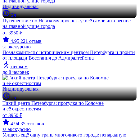
Индивидуальная
2ч
Путешествие по Невскому проспекту: всё самое интересное
на главной улице города
от 3950 ₽
4.95
221 отзыв
за экскурсию
Познакомиться с историческим центром Петербурга и пройти
от площади Восстания до Адмиралтейства
пешком
до 8 человек
Индивидуальная
2ч
Тихий центр Петербурга: прогулка по Коломне
и её окрестностям
от 3950 ₽
4.94
35 отзывов
за экскурсию
Увидеть ещё одну грань многоликого города: непарадную