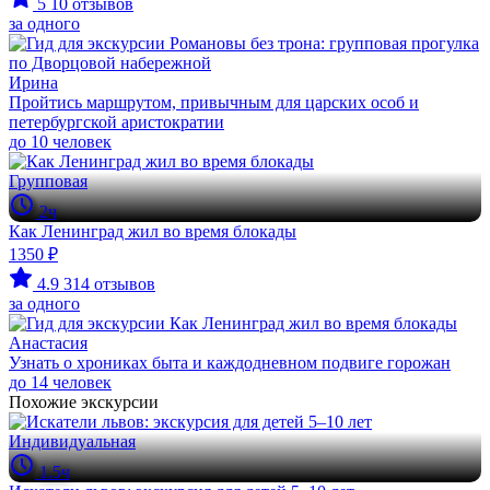
5
10 отзывов
за одного
Ирина
Пройтись маршрутом, привычным для царских особ и
петербургской аристократии
до 10 человек
Групповая
2ч
Как Ленинград жил во время блокады
1350 ₽
4.9
314 отзывов
за одного
Анастасия
Узнать о хрониках быта и каждодневном подвиге горожан
до 14 человек
Похожие экскурсии
Индивидуальная
1.5ч