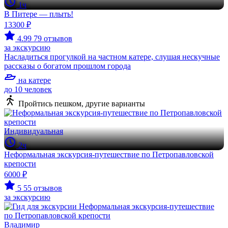
1ч
В Питере — плыть!
13300 ₽
4.99
79 отзывов
за экскурсию
Насладиться прогулкой на частном катере, слушая нескучные
рассказы о богатом прошлом города
на катере
до 10 человек
Пройтись пешком, другие варианты
Индивидуальная
2ч
Неформальная экскурсия-путешествие по Петропавловской
крепости
6000 ₽
5
55 отзывов
за экскурсию
Владимир