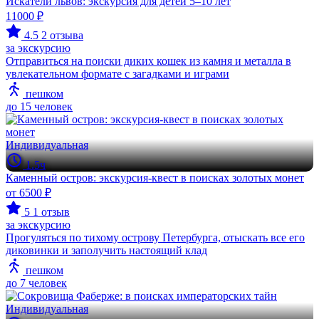
Искатели львов: экскурсия для детей 5–10 лет
11000 ₽
4.5
2 отзыва
за экскурсию
Отправиться на поиски диких кошек из камня и металла в
увлекательном формате с загадками и играми
пешком
до 15 человек
Индивидуальная
1.5ч
Каменный остров: экскурсия-квест в поисках золотых монет
от 6500 ₽
5
1 отзыв
за экскурсию
Прогуляться по тихому острову Петербурга, отыскать все его
диковинки и заполучить настоящий клад
пешком
до 7 человек
Индивидуальная