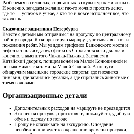
Разберемся в символах, спрятанных в скульптурах животных.
И конечно, загадаем желания: где-то можно просить денег,
где-то — успехов в учебе, а кто-то и вовсе исполняет всё, что
захочешь.
Сказочные защитники Петербурга
Вместе с детьми мы отправимся на прогулку по центральному
району города. Я скорректирую маршрут, учитывая возраст и
пожелания ребят. Мы увидим грифонов Банковского моста и
нефонтан по соседству, сфинксов Строгановского дворца и
конечно, знаменитого Чижика-Пыжика. Заглянем в
Китайский дворик, поищем коней на Малой Конюшенной и
познакомимся с котами на Малой Садовой. А по пути
обнаружим маленькие городские секреты: где гнездится
пингвин, где затаились русалки, а где спрятались животные с
тремя головами.
Организационные детали
Дополнительных расходов на маршруте не предвидится
Это пешая прогулка, приготовьте, пожалуйста, удобную
обувь и одежду по погоде
Прошу не опаздывать на экскурсию. Опоздание
неизбежно приведет к сокращению времени прогулки,