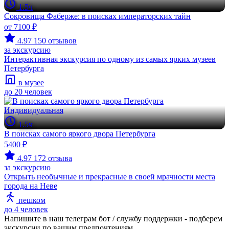
1.5ч
Сокровища Фаберже: в поисках императорских тайн
от 7100 ₽
4.97
150 отзывов
за экскурсию
Интерактивная экскурсия по одному из самых ярких музеев
Петербурга
в музее
до 20 человек
Индивидуальная
1.5ч
В поисках самого яркого двора Петербурга
5400 ₽
4.97
172 отзыва
за экскурсию
Открыть необычные и прекрасные в своей мрачности места
города на Неве
пешком
до 4 человек
Напишите в наш телеграм бот / службу поддержки - подберем
экскурсии по вашим предпочтениям.