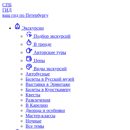
СПБ
ГИД
ваш гид по Петербургу
Экскурсии
Подбор экскурсий
В тренде
Авторские туры
Цены
Виды экскурсий
Автобусные
Билеты в Русский музей
Выставки в Эрмитаже
Билеты в Кунсткамеру
Квесты
Развлечения
В Карелию
Дворцы и особняки
Мастер-классы
Ночные
Все темы