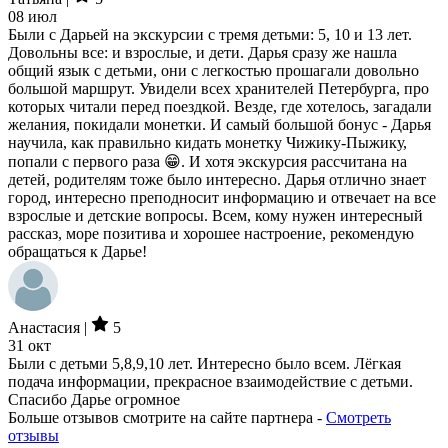
08 июл
Были с Дарьей на экскурсии с тремя детьми: 5, 10 и 13 лет.
Довольны все: и взрослые, и дети. Дарья сразу же нашла
общий язык с детьми, они с легкостью прошагали довольно
большой маршрут. Увидели всех хранителей Петербурга, про
которых читали перед поездкой. Везде, где хотелось, загадали
желания, покидали монетки. И самый большой бонус - Дарья
научила, как правильно кидать монетку Чижику-Пыжику,
попали с первого раза 😁. И хотя экскурсия рассчитана на
детей, родителям тоже было интересно. Дарья отлично знает
город, интересно преподносит информацию и отвечает на все
взрослые и детские вопросы. Всем, кому нужен интересный
рассказ, море позитива и хорошее настроение, рекомендую
обращаться к Дарье!
Анастасия |
5
31 окт
Были с детьми 5,8,9,10 лет. Интересно было всем. Лёгкая
подача информации, прекрасное взаимодействие с детьми.
Спасибо Дарье огромное
Больше отзывов смотрите на сайте партнера -
Смотреть
отзывы