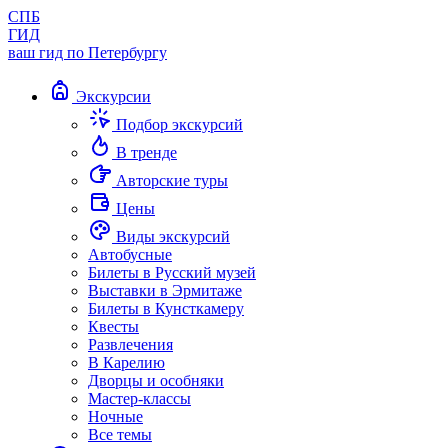
СПБ
ГИД
ваш гид по Петербургу
Экскурсии
Подбор экскурсий
В тренде
Авторские туры
Цены
Виды экскурсий
Автобусные
Билеты в Русский музей
Выставки в Эрмитаже
Билеты в Кунсткамеру
Квесты
Развлечения
В Карелию
Дворцы и особняки
Мастер-классы
Ночные
Все темы