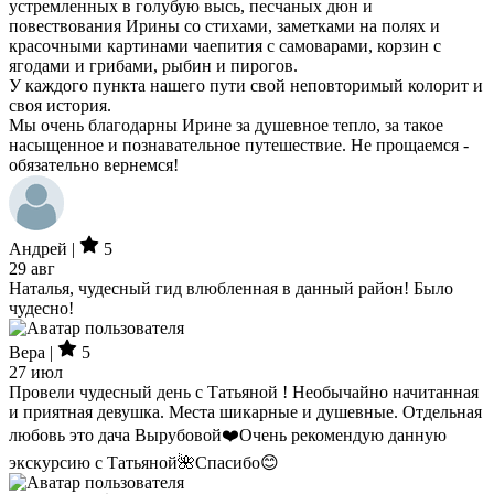
устремленных в голубую высь, песчаных дюн и
повествования Ирины со стихами, заметками на полях и
красочными картинами чаепития с самоварами, корзин с
ягодами и грибами, рыбин и пирогов.
У каждого пункта нашего пути свой неповторимый колорит и
своя история.
Мы очень благодарны Ирине за душевное тепло, за такое
насыщенное и познавательное путешествие. Не прощаемся -
обязательно вернемся!
Андрей |
5
29 авг
Наталья, чудесный гид влюбленная в данный район! Было
чудесно!
Вера |
5
27 июл
Провели чудесный день с Татьяной ! Необычайно начитанная
и приятная девушка. Места шикарные и душевные. Отдельная
любовь это дача Вырубовой❤️Очень рекомендую данную
экскурсию с Татьяной🌺Спасибо😊