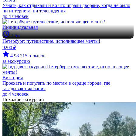
Узнать, как отдыхали и во что играли дворяне, когда не было
ни интернета, ни телевидения
до 4 человек
Индивидуальная
2.5ч
Петербург: путешествие, исполняющее мечты!
9200 ₽
4.98
215 отзывов
за экскурсию
Виктория
Проехать и погулять по местам в сердце города, где
загадывают желания
до 4 человек
Похожие экскурсии