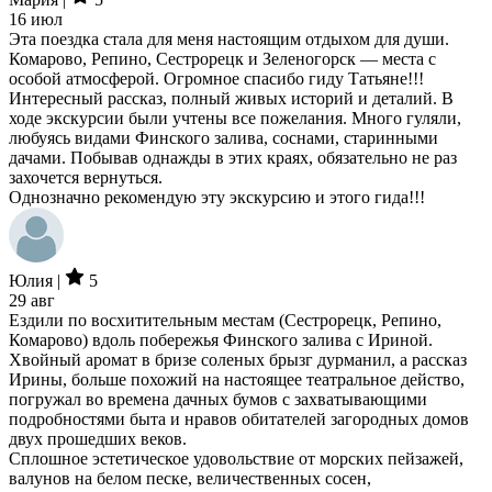
16 июл
Эта поездка стала для меня настоящим отдыхом для души.
Комарово, Репино, Сестрорецк и Зеленогорск — места с
особой атмосферой. Огромное спасибо гиду Татьяне!!!
Интересный рассказ, полный живых историй и деталий. В
ходе экскурсии были учтены все пожелания. Много гуляли,
любуясь видами Финского залива, соснами, старинными
дачами. Побывав однажды в этих краях, обязательно не раз
захочется вернуться.
Однозначно рекомендую эту экскурсию и этого гида!!!
Юлия |
5
29 авг
Ездили по восхитительным местам (Сестрорецк, Репино,
Комарово) вдоль побережья Финского залива с Ириной.
Хвойный аромат в бризе соленых брызг дурманил, а рассказ
Ирины, больше похожий на настоящее театральное действо,
погружал во времена дачных бумов с захватывающими
подробностями быта и нравов обитателей загородных домов
двух прошедших веков.
Сплошное эстетическое удовольствие от морских пейзажей,
валунов на белом песке, величественных сосен,