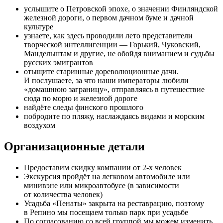
услышите о Петровской эпохе, о значении Финляндской
железной дороги, о первом дачном буме и дачной
культуре
узнаете, как здесь проводили лето представители
творческой интеллигенции — Горький, Чуковский,
Мандельштам и другие, не обойдя вниманием и судьбы
русских эмигрантов
отыщите старинные дореволюционные дачи.
И послушаете, за что наши императоры любили
«домашнюю заграницу», отправляясь в путешествие
сюда по морю и железной дороге
найдёте следы финского прошлого
побродите по пляжу, наслаждаясь видами и морским
воздухом
Организационные детали
Предоставим скидку компании от 2-х человек
Экскурсия пройдёт на легковом автомобиле или
минивэне или микроавтобусе (в зависимости
от количества человек)
Усадьба «Пенаты» закрыта на реставрацию, поэтому
в Репино мы посещаем только парк при усадьбе
По согласованию со всей группой мы можем изменить