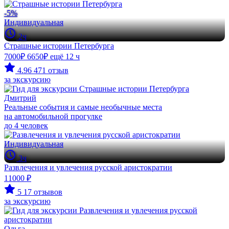
-5%
Индивидуальная
2ч
Страшные истории Петербурга
7000₽
6650₽
ещё 12 ч
4.96
471 отзыв
за экскурсию
Дмитрий
Реальные события и самые необычные места
на автомобильной прогулке
до 4 человек
Индивидуальная
3ч
Развлечения и увлечения русской аристократии
11000 ₽
5
17 отзывов
за экскурсию
Ольга