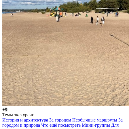
+9
Темы экскурсии
История и архитектура
За городом
Необычные маршруты
За
городом и природа
Что ещё посмотреть
Мини-группы
Для