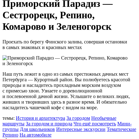
Приморский Парадиз —
Сестрорецк, Репино,
Комарово и Зеленогорск
Проехать по берегу Финского залива, совершая остановки
в самых знаковых и красивых местах
Наш путь лежит в одно из самых престижных дачных мест
Петербурга — Курортный район. Вы полюбуетесь красотой
природы и насладитесь прохладным морским воздухом
с примесью хвои. Узнаете о дореволюционной
и послевоенной дачной жизни. Услышите о великих людях,
живших и творивших здесь в разное время. И обязательно
насладитесь чашечкой кофе с видом на море.
темы:
История и архитектура
За городом
Необычные
маршруты
За городом и природа
Что ещё посмотреть
Мини-
группы
Для школьников
Интересные экскурсии
Тематические
Репино
На автомобиле