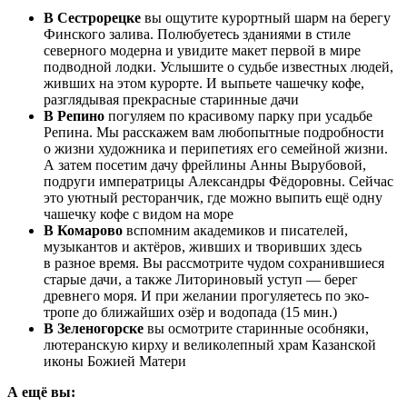
В Сестрорецке
вы ощутите курортный шарм на берегу
Финского залива. Полюбуетесь зданиями в стиле
северного модерна и увидите макет первой в мире
подводной лодки. Услышите о судьбе известных людей,
живших на этом курорте. И выпьете чашечку кофе,
разглядывая прекрасные старинные дачи
В Репино
погуляем по красивому парку при усадьбе
Репина. Мы расскажем вам любопытные подробности
о жизни художника и перипетиях его семейной жизни.
А затем посетим дачу фрейлины Анны Вырубовой,
подруги императрицы Александры Фёдоровны. Сейчас
это уютный ресторанчик, где можно выпить ещё одну
чашечку кофе с видом на море
В Комарово
вспомним академиков и писателей,
музыкантов и актёров, живших и творивших здесь
в разное время. Вы рассмотрите чудом сохранившиеся
старые дачи, а также Литориновый уступ — берег
древнего моря. И при желании прогуляетесь по эко-
тропе до ближайших озёр и водопада (15 мин.)
В Зеленогорске
вы осмотрите старинные особняки,
лютеранскую кирху и великолепный храм Казанской
иконы Божией Матери
А ещё вы: