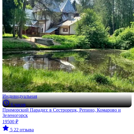
Индивидуальная
6 часов
Приморский Парадиз: в Сестрорецк, Репино, Комарово и
Зеленогорск
19500 ₽
5
22 отзыва