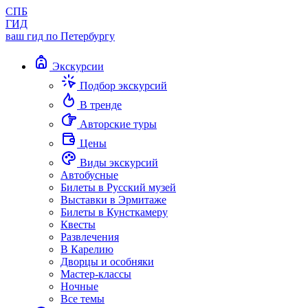
СПБ
ГИД
ваш гид по Петербургу
Экскурсии
Подбор экскурсий
В тренде
Авторские туры
Цены
Виды экскурсий
Автобусные
Билеты в Русский музей
Выставки в Эрмитаже
Билеты в Кунсткамеру
Квесты
Развлечения
В Карелию
Дворцы и особняки
Мастер-классы
Ночные
Все темы