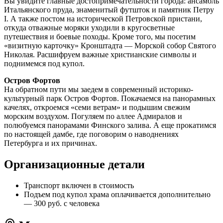
Вы увидите главные достопримечательности города: ансамбль
Итальянского пруда, знаменитый футшток и памятник Петру
I. А также постом на исторической Петровской пристани,
откуда отважные моряки уходили в кругосветные
путешествия и боевые походы. Кроме того, мы посетим
«визитную карточку» Кронштадта — Морской собор Святого
Николая. Расшифруем важные христианские символы и
поднимемся под купол.
Остров Фортов
На обратном пути мы заедем в современный историко-
культурный парк Остров Фортов. Покачаемся на панорамных
качелях, откроемся «семи ветрам» и подышим свежим
морским воздухом. Погуляем по аллее Адмиралов и
полюбуемся панорамами Финского залива. А еще прокатимся
по настоящей дамбе, где поговорим о наводнениях
Петербурга и их причинах.
Организационные детали
Транспорт включен в стоимость
Подъем под купол храма оплачивается дополнительно
— 300 руб. с человека