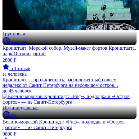
Групповая
8 часов
Кронштадт: Морской собор, Музей-макет фортов Кронштадта,
парк Остров фортов
2800 ₽
5
1 отзыв
за человека
Кронштадт – город-крепость, расположенный совсем
недалеко от Санкт-Петербурга на небольшом остров...
до 45 человек
Индивидуальная
7ч
Военно-морской Кронштадт: «Риф», подлодка и «Остров
фортов» — из Санкт-Петербурга
9800 ₽