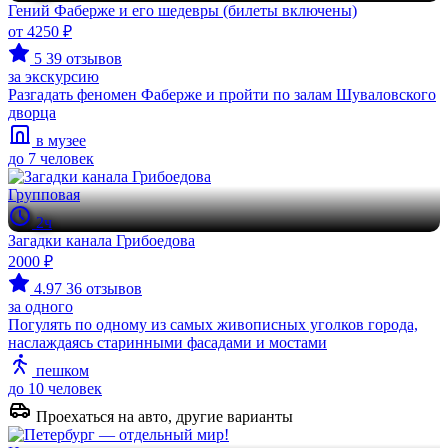
Гений Фаберже и его шедевры (билеты включены)
от 4250 ₽
5
39 отзывов
за экскурсию
Разгадать феномен Фаберже и пройти по залам Шуваловского
дворца
в музее
до 7 человек
Групповая
2ч
Загадки канала Грибоедова
2000 ₽
4.97
36 отзывов
за одного
Погулять по одному из самых живописных уголков города,
наслаждаясь старинными фасадами и мостами
пешком
до 10 человек
Проехаться на авто, другие варианты