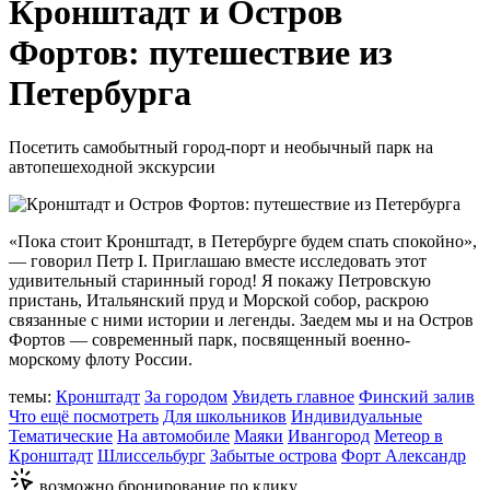
Кронштадт и Остров
Фортов: путешествие из
Петербурга
Посетить самобытный город-порт и необычный парк на
автопешеходной экскурсии
«Пока стоит Кронштадт, в Петербурге будем спать спокойно»,
— говорил Петр I. Приглашаю вместе исследовать этот
удивительный старинный город! Я покажу Петровскую
пристань, Итальянский пруд и Морской собор, раскрою
связанные с ними истории и легенды. Заедем мы и на Остров
Фортов — современный парк, посвященный военно-
морскому флоту России.
темы:
Кронштадт
За городом
Увидеть главное
Финский залив
Что ещё посмотреть
Для школьников
Индивидуальные
Тематические
На автомобиле
Маяки
Ивангород
Метеор в
Кронштадт
Шлиссельбург
Забытые острова
Форт Александр
возможно бронирование по клику