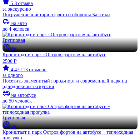
5
3 отзыва
за экскурсию
Погружение в историю флота и обороны Балтики
на авто
до 4 человек
Групповая
6ч
Кронштадт и парк «Остров фортов» на автобусе
2500 ₽
4.47
113 отзывов
за одного
Посетить знаменитый город-порт и современный парк на
однодневной экскурсии
на автобусе
до 50 человек
Групповая
7ч
Кронштадт и парк Остров фортов на автобусе + теплоходная
прогулка