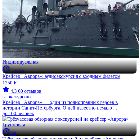
Индивидуальная
2 часа
Крейсер «Аврора»: аудиоэкскурсия с входным билетом
1250 ₽
4.3
60 отзывов
за экскурсию
Крейсер «Аврора» — один из полноправных героев в
истории Санкт-Петербурга. О ней известно немало ...
до 100 человек
Групповая
4ч
Трёхчасовая обзорная с экскурсией на крейсер «Аврора»