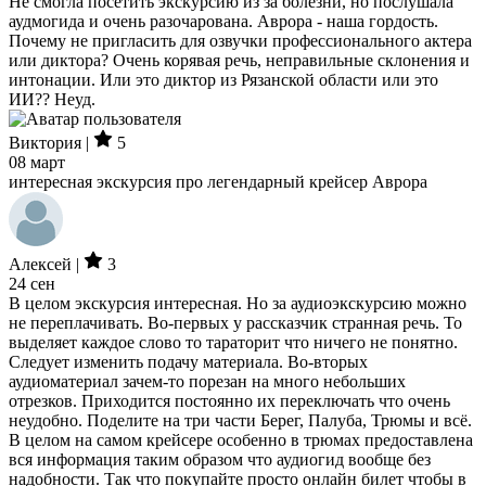
Не смогла посетить экскурсию из за болезни, но послушала
аудмогида и очень разочарована. Аврора - наша гордость.
Почему не пригласить для озвучки профессионального актера
или диктора? Очень корявая речь, неправильные склонения и
интонации. Или это диктор из Рязанской области или это
ИИ?? Неуд.
Виктория |
5
08 март
интересная экскурсия про легендарный крейсер Аврора
Алексей |
3
24 сен
В целом экскурсия интересная. Но за аудиоэкскурсию можно
не переплачивать. Во-первых у рассказчик странная речь. То
выделяет каждое слово то тараторит что ничего не понятно.
Следует изменить подачу материала. Во-вторых
аудиоматериал зачем-то порезан на много небольших
отрезков. Приходится постоянно их переключать что очень
неудобно. Поделите на три части Берег, Палуба, Трюмы и всё.
В целом на самом крейсере особенно в трюмах предоставлена
вся информация таким образом что аудиогид вообще без
надобности. Так что покупайте просто онлайн билет чтобы в