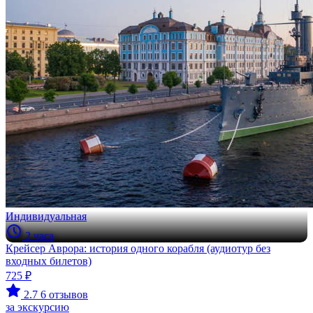
Индивидуальная
2 часа
Крейсер Аврора: история одного корабля (аудиотур без
входных билетов)
725 ₽
2.7
6 отзывов
за экскурсию