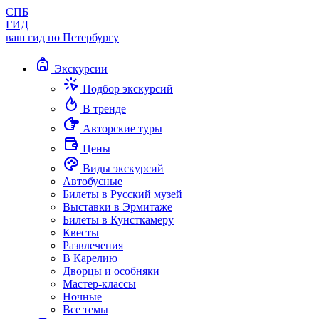
СПБ
ГИД
ваш гид по Петербургу
Экскурсии
Подбор экскурсий
В тренде
Авторские туры
Цены
Виды экскурсий
Автобусные
Билеты в Русский музей
Выставки в Эрмитаже
Билеты в Кунсткамеру
Квесты
Развлечения
В Карелию
Дворцы и особняки
Мастер-классы
Ночные
Все темы