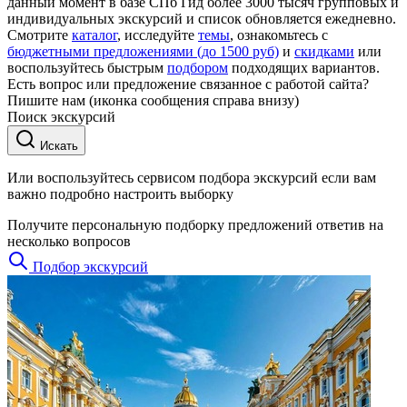
данный момент в базе СПб Гид более 3000 тысяч групповых и
индивидуальных экскурсий и список обновляется ежедневно.
Смотрите
каталог
, исследуйте
темы
, ознакомьтесь с
бюджетными предложениями (до 1500 руб)
и
скидками
или
воспользуйтесь быстрым
подбором
подходящих вариантов.
Есть вопрос или предложение связанное с работой сайта?
Пишите нам (иконка сообщения справа внизу)
Поиск экскурсий
Искать
Или воспользуйтесь сервисом подбора экскурсий если вам
важно подробно настроить выборку
Получите персональную подборку предложений ответив на
несколько вопросов
Подбор экскурсий