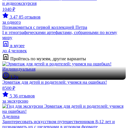
и аудиоэкскурсия
1040 ₽
3.47
85 отзывов
за одного
Познакомиться с первой коллекцией Петра
I и этнографическими артефактами, собранными по всему
миру
в музее
до 4 человек
Пройтись по музеям, другие варианты
Индивидуальная
1.5ч
Эрмитаж для детей и родителей: учимся на ошибках!
8500 ₽
5
36 отзывов
за экскурсию
Аделина
Заинтересовать искусством путешественников 8-12 лет и
познакомить их с шедеврами в игровом формате