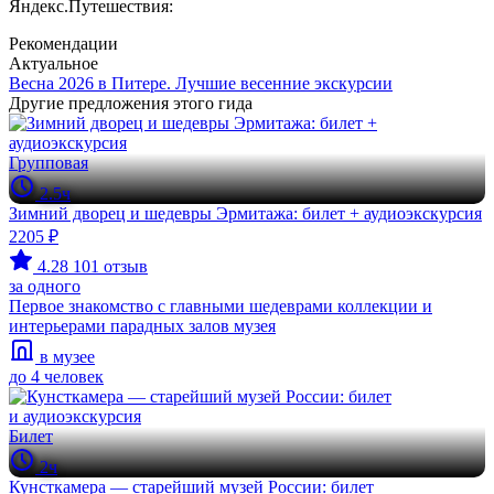
Яндекс.Путешествия:
Рекомендации
Актуальное
Весна 2026 в Питере. Лучшие весенние экскурсии
Другие предложения этого гида
Групповая
2.5ч
Зимний дворец и шедевры Эрмитажа: билет + аудиоэкскурсия
2205 ₽
4.28
101 отзыв
за одного
Первое знакомство с главными шедеврами коллекции и
интерьерами парадных залов музея
в музее
до 4 человек
Билет
2ч
Кунсткамера — старейший музей России: билет