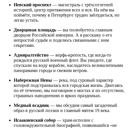
Невский проспект
— магистраль с трёхсотлетней
историей, центр притяжения всех и вся. На нём вы
поймёте, почему в Петербурге трудно заблудиться, но
легко устать.
Дворцовая площадь
— вы полюбуетесь главным
дворцом Российской империи. А я расскажу о его
непростой судьбе и поделюсь связанными с ним
секретами.
Адмиралтейство
— верфь-крепость, где когда-то
рождался русский военный флот. Вы увидите, где
спускали на воду корабли, насладитесь великолепными
панорамами города и свежим ветром.
Набережная Невы
— река, под суровый характер
которой подстраивалась вся городская жизнь. Двигаясь
по её течению, мы поговорим о мостах и их отсутствии,
страшных наводнениях и ярких праздниках.
Медный всадник
— мы обсудим самый загадочный
образ в русской поэзии и главный мятеж 19 века.
Исаакиевский собор
— храм-исполин с
головокружительной биографией, появившийся «не