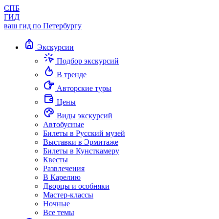
СПБ
ГИД
ваш гид по Петербургу
Экскурсии
Подбор экскурсий
В тренде
Авторские туры
Цены
Виды экскурсий
Автобусные
Билеты в Русский музей
Выставки в Эрмитаже
Билеты в Кунсткамеру
Квесты
Развлечения
В Карелию
Дворцы и особняки
Мастер-классы
Ночные
Все темы