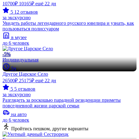
10700₽
10165₽
ещё 22 дн
5
12 отзывов
за экскурсию
Увидеть работы легендарного русского ювелира и узнать, как
пользоваться полиссуаром
в музее
до 6 человек
-5%
Индивидуальная
5ч
Другое Царское Село
26500₽
25175₽
ещё 22 дн
5
5 отзывов
за экскурсию
Разглядеть за роскошью парадной резиденции приметы
повседневной жизни царской семьи
на авто
до 6 человек
Пройтись пешком, другие варианты