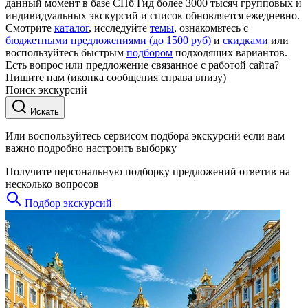
данный момент в базе СПб Гид более 3000 тысяч групповых и
индивидуальных экскурсий и список обновляется ежедневно.
Смотрите
каталог
, исследуйте
темы
, ознакомьтесь с
бюджетными предложениями (до 1500 руб)
и
скидками
или
воспользуйтесь быстрым
подбором
подходящих вариантов.
Есть вопрос или предложение связанное с работой сайта?
Пишите нам (иконка сообщения справа внизу)
Поиск экскурсий
Искать
Или воспользуйтесь сервисом подбора экскурсий если вам
важно подробно настроить выборку
Получите персональную подборку предложений ответив на
несколько вопросов
Подбор экскурсий