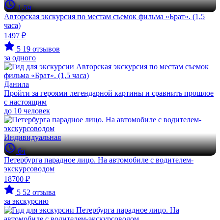
1.5ч
Авторская экскурсия по местам съемок фильма «Брат». (1,5
часа)
1497 ₽
5
19 отзывов
за одного
Данила
Пройти за героями легендарной картины и сравнить прошлое
с настоящим
до 10 человек
Индивидуальная
6ч
Петербурга парадное лицо. На автомобиле с водителем-
экскурсоводом
18700 ₽
5
52 отзыва
за экскурсию