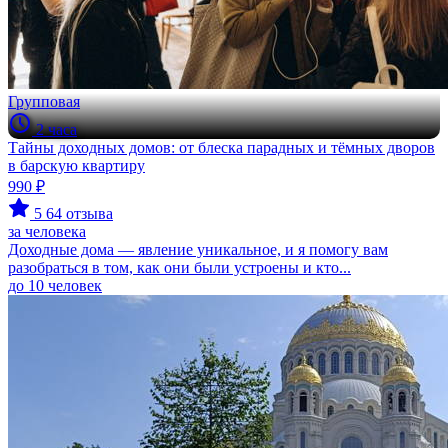
Групповая
2 часа
Тайны доходных домов: от блеска парадных и тёмных дворов
в барскую квартиру
990 ₽
5
64 отзыва
за человека
Доходные дома — явление уникальное, и я помогу вам
разобраться в том, как они были устроены и кто...
до 10 человек