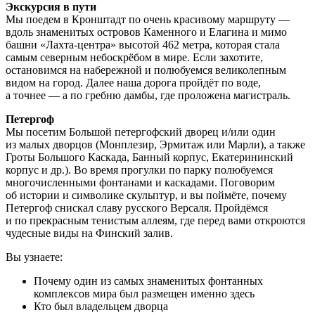
Экскурсия в пути
Мы поедем в Кронштадт по очень красивому маршруту —
вдоль знаменитых островов Каменного и Елагина и мимо
башни «Лахта-центра» высотой 462 метра, которая стала
самым северным небоскрёбом в мире. Если захотите,
остановимся на набережной и полюбуемся великолепным
видом на город. Далее наша дорога пройдёт по воде,
а точнее — а по гребню дамбы, где проложена магистраль.
Петергоф
Мы посетим Большой петергофский дворец и/или один
из малых дворцов (Монплезир, Эрмитаж или Марли), а также
Гроты Большого Каскада, Банный корпус, Екатерининский
корпус и др.). Во время прогулки по парку полюбуемся
многочисленными фонтанами и каскадами. Поговорим
об истории и символике скульптур, и вы поймёте, почему
Петергоф снискал славу русского Версаля. Пройдёмся
и по прекрасным тенистым аллеям, где перед вами откроются
чудесные виды на Финский залив.
Вы узнаете:
Почему один из самых знаменитых фонтанных
комплексов мира был размещен именно здесь
Кто был владельцем дворца