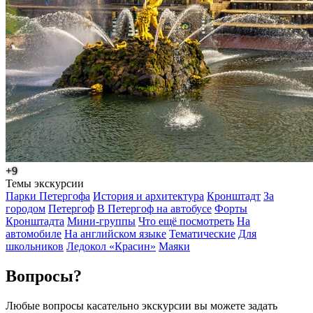
+9
Темы экскурсии
Парки Петергофа
История и архитектура
Кронштадт
За
городом
Петергоф
В Петергоф на автобусе
Форты
Кронштадта
Мини-группы
Что ещё посмотреть
На
автомобиле
На английском языке
Тематические
Для
школьников
Ледокол «Красин»
Маяки
Вопросы?
Любые вопросы касательно экскурсии вы можете задать