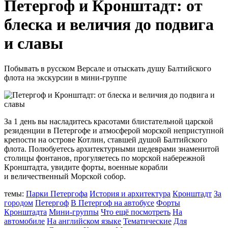
Петергоф и Кронштадт: от
блеска и величия до подвига
и славы
Побывать в русском Версале и отыскать душу Балтийского
флота на экскурсии в мини-группе
За 1 день вы насладитесь красотами блистательной царской
резиденции в Петергофе и атмосферой морской неприступной
крепости на острове Котлин, ставшей душой Балтийского
флота. Полюбуетесь архитектурными шедеврами знаменитой
столицы фонтанов, прогуляетесь по морской набережной
Кронштадта, увидите форты, военные корабли
и величественный Морской собор.
темы:
Парки Петергофа
История и архитектура
Кронштадт
За
городом
Петергоф
В Петергоф на автобусе
Форты
Кронштадта
Мини-группы
Что ещё посмотреть
На
автомобиле
На английском языке
Тематические
Для