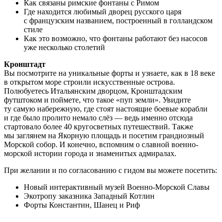
Как связаны римские фонтаны с Римом
Где находится любимый дворец русского царя
с французским названием, построенный в голландском
стиле
Как это возможно, что фонтаны работают без насосов
уже несколько столетий
Кронштадт
Вы посмотрите на уникальные форты и узнаете, как в 18 веке
в открытом море строили искусственные острова.
Полюбуетесь Итальянским дворцом, Кронштадским
футштоком и поймете, что такое «пуп земли». Увидите
ту самую набережную, где стоят настоящие боевые корабли
и где было пролито немало слёз — ведь именно отсюда
стартовало более 40 кругосветных путешествий. Также
мы заглянем на Якорную площадь и посетим грандиозный
Морской собор. И конечно, вспомним о славной военно-
морской истории города и знаменитых адмиралах.
При желании и по согласованию с гидом вы можете посетить:
Новый интерактивный музей Военно-Морской Славы
Экотропу заказника Западный Котлин
Форты Константин, Шанец и Риф