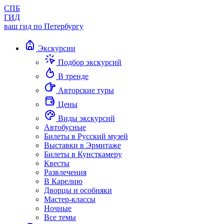
СПБ
ГИД
ваш гид по Петербургу
Экскурсии
Подбор экскурсий
В тренде
Авторские туры
Цены
Виды экскурсий
Автобусные
Билеты в Русский музей
Выставки в Эрмитаже
Билеты в Кунсткамеру
Квесты
Развлечения
В Карелию
Дворцы и особняки
Мастер-классы
Ночные
Все темы