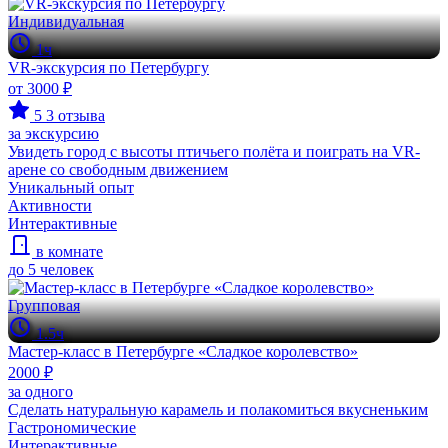
Индивидуальная
1ч
VR-экскурсия по Петербургу
от 3000 ₽
5
3 отзыва
за экскурсию
Увидеть город с высоты птичьего полёта и поиграть на VR-
арене со свободным движением
Уникальный опыт
Активности
Интерактивные
в комнате
до 5 человек
Групповая
1.5ч
Мастер-класс в Петербурге «Сладкое королевство»
2000 ₽
за одного
Сделать натуральную карамель и полакомиться вкусненьким
Гастрономические
Интерактивные