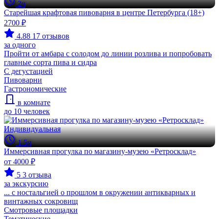
2ч
Старейшая крафтовая пивоварня в центре Петербурга (18+)
2700 ₽
4.88
17 отзывов
за одного
Пройти от амбара с солодом до линии розлива и попробовать
главные сорта пива и сидра
С дегустацией
Пивоварни
Гастрономические
в комнате
до 10 человек
Индивидуальная
1.5ч
Иммерсивная прогулка по магазину-музею «Ретросклад»
от 4000 ₽
5
3 отзыва
за экскурсию
... с ностальгией о прошлом в окружении антикварных и
винтажных сокровищ
Смотровые площадки
Тематические