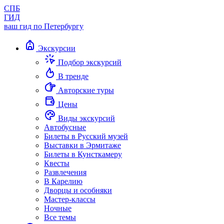
СПБ
ГИД
ваш гид по Петербургу
Экскурсии
Подбор экскурсий
В тренде
Авторские туры
Цены
Виды экскурсий
Автобусные
Билеты в Русский музей
Выставки в Эрмитаже
Билеты в Кунсткамеру
Квесты
Развлечения
В Карелию
Дворцы и особняки
Мастер-классы
Ночные
Все темы