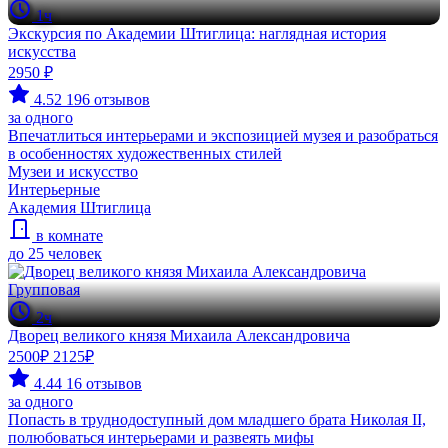
1ч
Экскурсия по Академии Штиглица: наглядная история
искусства
2950 ₽
4.52
196 отзывов
за одного
Впечатлиться интерьерами и экспозицией музея и разобраться
в особенностях художественных стилей
Музеи и искусство
Интерьерные
Академия Штиглица
в комнате
до 25 человек
Групповая
2ч
Дворец великого князя Михаила Александровича
2500₽
2125₽
4.44
16 отзывов
за одного
Попасть в труднодоступный дом младшего брата Николая II,
полюбоваться интерьерами и развеять мифы