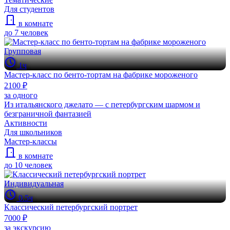
Для студентов
в комнате
до 7 человек
Групповая
1ч
Мастер-класс по бенто-тортам на фабрике мороженого
2100 ₽
за одного
Из итальянского джелато — с петербургским шармом и
безграничной фантазией
Активности
Для школьников
Мастер-классы
в комнате
до 10 человек
Индивидуальная
0.5ч
Классический петербургский портрет
7000 ₽
за экскурсию