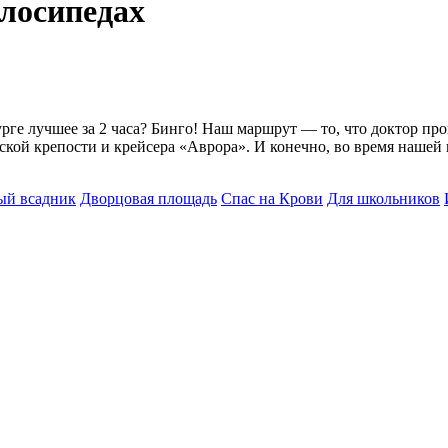
елосипедах
рге лучшее за 2 часа? Бинго! Наш маршрут — то, что доктор про
вской крепости и крейсера «Аврора». И конечно, во время наше
ый всадник
Дворцовая площадь
Спас на Крови
Для школьников