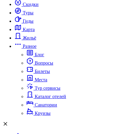
Скидки
Туры
Гиды
Карта
Жильё
Разное
Блог
Вопросы
Билеты
Места
Тур сервисы
Каталог отелей
Санатории
Круизы