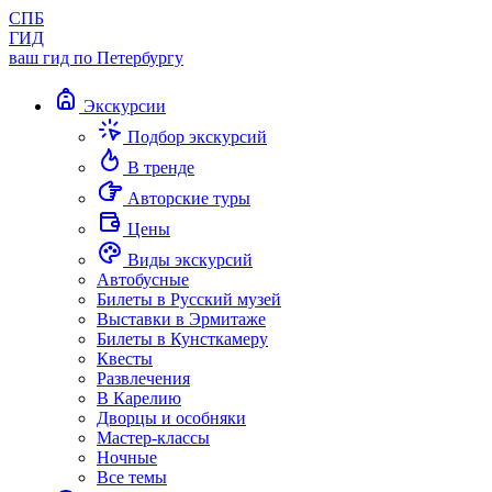
СПБ
ГИД
ваш гид по Петербургу
Экскурсии
Подбор экскурсий
В тренде
Авторские туры
Цены
Виды экскурсий
Автобусные
Билеты в Русский музей
Выставки в Эрмитаже
Билеты в Кунсткамеру
Квесты
Развлечения
В Карелию
Дворцы и особняки
Мастер-классы
Ночные
Все темы