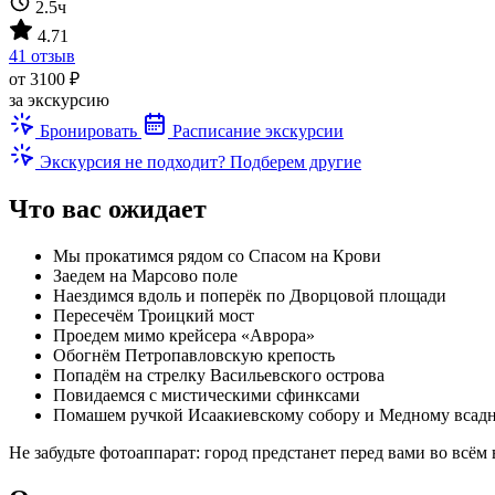
2.5ч
4.71
41 отзыв
от 3100 ₽
за экскурсию
Бронировать
Расписание экскурсии
Экскурсия не подходит? Подберем другие
Что вас ожидает
Мы прокатимся рядом со Спасом на Крови
Заедем на Марсово поле
Наездимся вдоль и поперёк по Дворцовой площади
Пересечём Троицкий мост
Проедем мимо крейсера «Аврора»
Обогнём Петропавловскую крепость
Попадём на стрелку Васильевского острова
Повидаемся с мистическими сфинксами
Помашем ручкой Исаакиевскому собору и Медному всад
Не забудьте фотоаппарат: город предстанет перед вами во всём