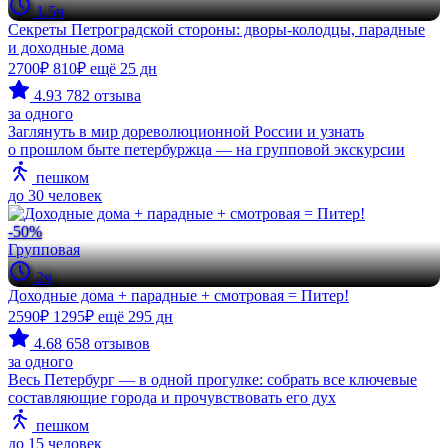
1.5ч
Секреты Петроградской стороны: дворы-колодцы, парадные
и доходные дома
2700₽
810₽
ещё 25 дн
4.93
782 отзыва
за одного
Заглянуть в мир дореволюционной России и узнать
о прошлом быте петербуржца — на групповой экскурсии
пешком
до 30 человек
-50%
Групповая
2ч
Доходные дома + парадные + смотровая = Питер!
2590₽
1295₽
ещё 295 дн
4.68
658 отзывов
за одного
Весь Петербург — в одной прогулке: собрать все ключевые
составляющие города и прочувствовать его дух
пешком
до 15 человек