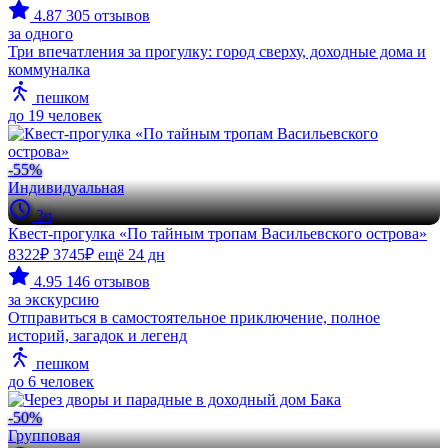
4.87
305 отзывов
за одного
Три впечатления за прогулку: город сверху, доходные дома и
коммуналка
пешком
до 19 человек
-55%
Индивидуальная
3ч
Квест-прогулка «По тайным тропам Васильевского острова»
8322₽
3745₽
ещё 24 дн
4.95
146 отзывов
за экскурсию
Отправиться в самостоятельное приключение, полное
историй, загадок и легенд
пешком
до 6 человек
-50%
Групповая