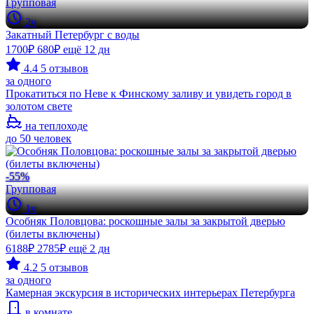
Групповая
2ч
Закатный Петербург с воды
1700₽
680₽
ещё 12 дн
4.4
5 отзывов
за одного
Прокатиться по Неве к Финскому заливу и увидеть город в
золотом свете
на теплоходе
до 50 человек
-55%
Групповая
1ч
Особняк Половцова: роскошные залы за закрытой дверью
(билеты включены)
6188₽
2785₽
ещё 2 дн
4.2
5 отзывов
за одного
Камерная экскурсия в исторических интерьерах Петербурга
в комнате