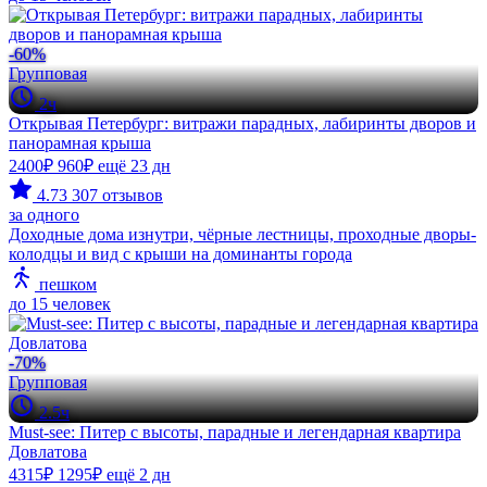
-60%
Групповая
2ч
Открывая Петербург: витражи парадных, лабиринты дворов и
панорамная крыша
2400₽
960₽
ещё 23 дн
4.73
307 отзывов
за одного
Доходные дома изнутри, чёрные лестницы, проходные дворы-
колодцы и вид с крыши на доминанты города
пешком
до 15 человек
-70%
Групповая
2.5ч
Must-see: Питер с высоты, парадные и легендарная квартира
Довлатова
4315₽
1295₽
ещё 2 дн