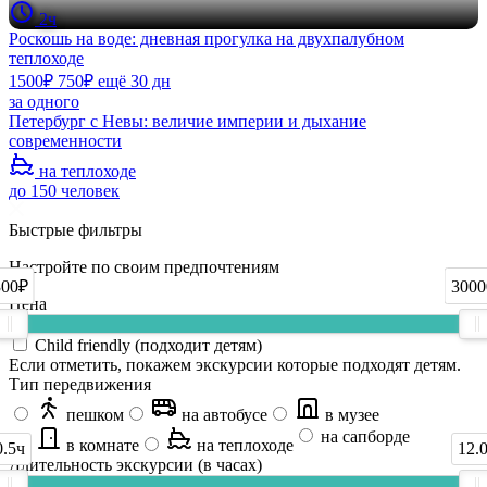
2ч
Роскошь на воде: дневная прогулка на двухпалубном
теплоходе
1500₽
750₽
ещё 30 дн
за одного
Петербург с Невы: величие империи и дыхание
современности
на теплоходе
до 150 человек
Быстрые фильтры
Настройте по своим предпочтениям
300₽
3000
Цена
Child friendly (подходит детям)
Если отметить, покажем экскурсии которые подходят детям.
Тип передвижения
пешком
на автобусе
в музее
на сапборде
в комнате
на теплоходе
0.5ч
12.
Длительность экскурсии (в часах)