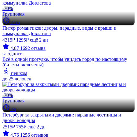
-70%
Групповая
2.5ч
Питер романтиков: дворы, парадные, виды с крыши и
коммуналка Довлатова
4315₽
1295₽
ещё 2 дн
4.87
1692 отзыва
за одного
Всё в одной прогулке, чтобы увидеть город по-настоящему
(билеты включены)
пешком
до 25 человек
-70%
Групповая
2ч
Петербург за закрытыми дверями: парадные лестницы и
дворы-колодцы
2515₽
755₽
ещё 2 дн
4.76
1256 отзывов