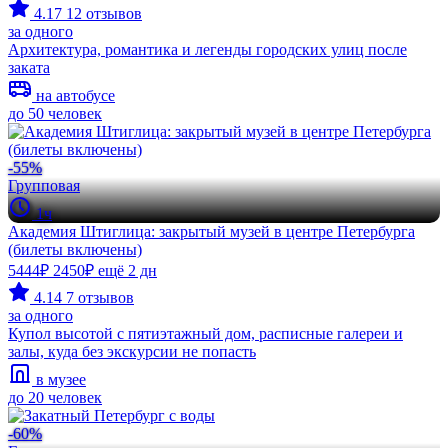
4.17
12 отзывов
за одного
Архитектура, романтика и легенды городских улиц после
заката
на автобусе
до 50 человек
-55%
Групповая
1ч
Академия Штиглица: закрытый музей в центре Петербурга
(билеты включены)
5444₽
2450₽
ещё 2 дн
4.14
7 отзывов
за одного
Купол высотой с пятиэтажный дом, расписные галереи и
залы, куда без экскурсии не попасть
в музее
до 20 человек
-60%