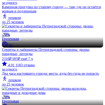
за одного
Камерная прогулка по старому городу — там, где он остаётся
живым и подлинным
пешком
до 25 человек
-70%
Групповая
2ч
Секреты и лабиринты Петроградской стороны: дворы,
парадные, легенды
2316₽
695₽
ещё 7 ч
4.91
1183 отзыва
за одного
Два часа настоящего города: места, куда без гида не попасть
пешком
до 25 человек
-70%
Групповая