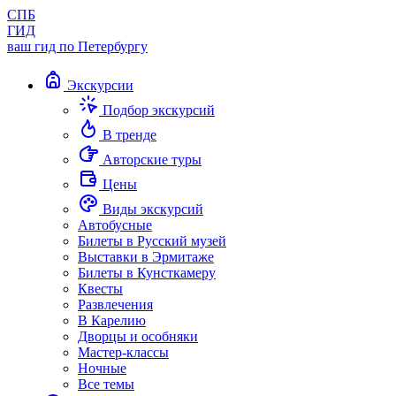
СПБ
ГИД
ваш гид по Петербургу
Экскурсии
Подбор экскурсий
В тренде
Авторские туры
Цены
Виды экскурсий
Автобусные
Билеты в Русский музей
Выставки в Эрмитаже
Билеты в Кунсткамеру
Квесты
Развлечения
В Карелию
Дворцы и особняки
Мастер-классы
Ночные
Все темы