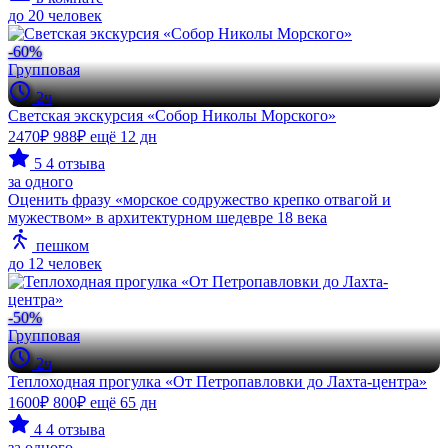
до 20 человек
-60%
Групповая
2ч
Светская экскурсия «Собор Николы Морского»
2470₽
988₽
ещё 12 дн
5
4 отзыва
за одного
Оценить фразу «морское содружество крепко отвагой и
мужеством» в архитектурном шедевре 18 века
пешком
до 12 человек
-50%
Групповая
2ч
Теплоходная прогулка «От Петропавловки до Лахта-центра»
1600₽
800₽
ещё 65 дн
4
4 отзыва
за одного