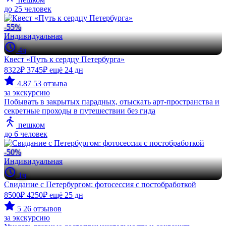
до 25 человек
-55%
Индивидуальная
4ч
Квест «Путь к сердцу Петербурга»
8322₽
3745₽
ещё 24 дн
4.87
53 отзыва
за экскурсию
Побывать в закрытых парадных, отыскать арт-пространства и
секретные проходы в путешествии без гида
пешком
до 6 человек
-50%
Индивидуальная
1ч
Свидание с Петербургом: фотосессия с постобработкой
8500₽
4250₽
ещё 25 дн
5
26 отзывов
за экскурсию