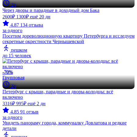
2ч
Через дворы и парадные в доходный дом Бака
2600₽
1300₽
ещё 20 дн
4.87
134 отзыва
за одного
Посетим дореволюционную квартиру Петербурга и исследуем
секретные окрестности Чернышевской
пешком
до 15 человек
-70%
Групповая
2ч
Петербург с крыши, парадные и дворы-колодцы: всё
включено
3316₽
995₽
ещё 2 дн
4.85
91 отзыв
за одного
Увидеть панораму города, коммуналку Довлатова и редкие
детали
пешком