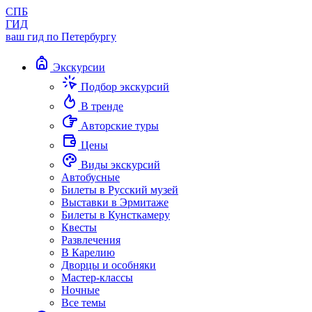
СПБ
ГИД
ваш гид по Петербургу
Экскурсии
Подбор экскурсий
В тренде
Авторские туры
Цены
Виды экскурсий
Автобусные
Билеты в Русский музей
Выставки в Эрмитаже
Билеты в Кунсткамеру
Квесты
Развлечения
В Карелию
Дворцы и особняки
Мастер-классы
Ночные
Все темы