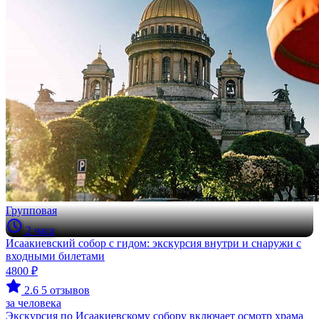
Групповая
2 часа
Исаакиевский собор с гидом: экскурсия внутри и снаружи с
входными билетами
4800 ₽
2.6
5 отзывов
за человека
Экскурсия по Исаакиевскому собору включает осмотр храма