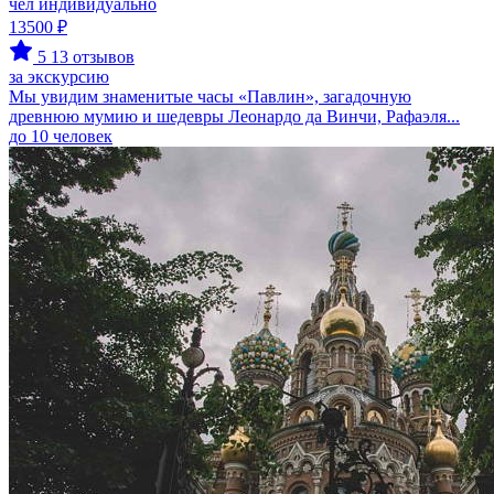
чел индивидуально
13500 ₽
5
13 отзывов
за экскурсию
Мы увидим знаменитые часы «Павлин», загадочную
древнюю мумию и шедевры Леонардо да Винчи, Рафаэля...
до 10 человек