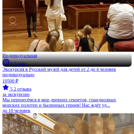
Индивидуальная
1.5 часа
Экскурсия в Русский музей для детей от 2 до 4 человек
индивидуально
10500 ₽
5
2 отзыва
за экскурсию
Мы перенесёмся в мир древних секретов, грандиозных
морских полотен и былинных героев! Нас ждёт уд...
до 10 человек