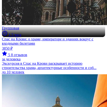
Групповая
1.5 часа
Спас на Крови: о храме, императоре и зданиях вокруг с
входными билетами
3850 ₽
5
8 отзывов
за человека
Экскурсия в Спас на Крови раскрывает историю
строительства храма, архитектурные особенности и соб...
до 10 человек