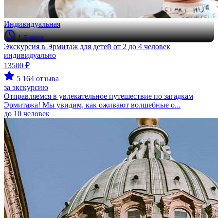
Индивидуальная
1.5 часа
Экскурсия в Эрмитаж для детей от 2 до 4 человек
индивидуально
13500 ₽
5
164 отзыва
за экскурсию
Отправляемся в увлекательное путешествие по загадкам
Эрмитажа! Мы увидим, как оживают волшебные о...
до 10 человек