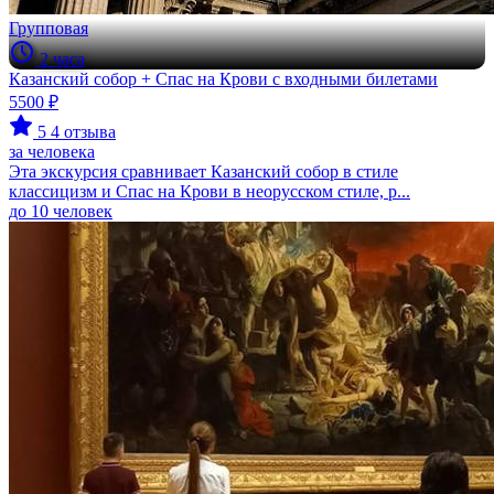
Групповая
2 часа
Казанский собор + Спас на Крови с входными билетами
5500 ₽
5
4 отзыва
за человека
Эта экскурсия сравнивает Казанский собор в стиле
классицизм и Спас на Крови в неорусском стиле, р...
до 10 человек