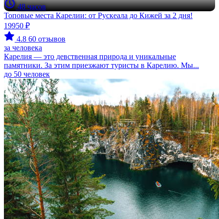
48 часов
Топовые места Карелии: от Рускеала до Кижей за 2 дня!
19950 ₽
4.8
60 отзывов
за человека
Карелия — это девственная природа и уникальные
памятники. За этим приезжают туристы в Карелию. Мы...
до 50 человек