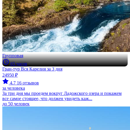
Групповая
65 часов
Гран-тур Вся Карелия за 3 дня
24950 ₽
4.7
16 отзывов
за человека
За три дня мы проедем вокруг Ладожского озера и покажем
все самое стоящее, что должен увидеть каж...
до 50 человек