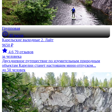
Групповая
40 часов
Карельские выходные 2. Лайт
9650 ₽
4.6
79 отзывов
за человека
Двухдневное путешествие по изумительным природным
объектам Карелии станет настоящим мини-отпуском...
до 50 человек