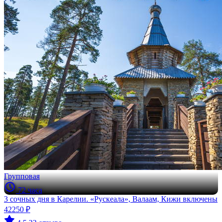
Групповая
72 часа
3 сочных дня в Карелии. «Рускеала», Валаам, Кижи включены
42250 ₽