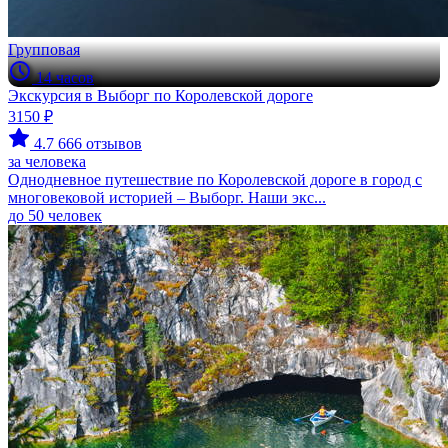
Групповая
14 часов
Экскурсия в Выборг по Королевской дороге
3150 ₽
4.7
666 отзывов
за человека
Однодневное путешествие по Королевской дороге в город с
многовековой историей – Выборг. Наши экс...
до 50 человек