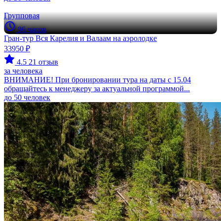
Групповая
96 часов
Гран-тур Вся Карелия и Валаам на аэролодке
33950 ₽
4.5
21 отзыв
за человека
ВНИМАНИЕ! При бронировании тура на даты с 15.04
обращайтесь к менеджеру за актуальной программой...
до 50 человек