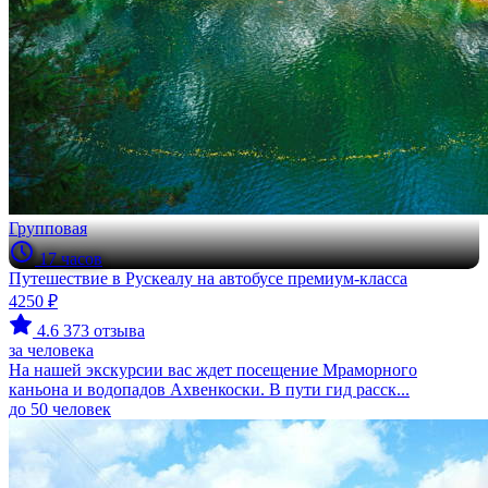
Групповая
17 часов
Путешествие в Рускеалу на автобусе премиум-класса
4250 ₽
4.6
373 отзыва
за человека
На нашей экскурсии вас ждет посещение Мраморного
каньона и водопадов Ахвенкоски. В пути гид расск...
до 50 человек