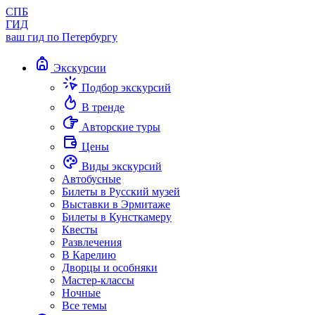
СПБ
ГИД
ваш гид по Петербургу
Экскурсии
Подбор экскурсий
В тренде
Авторские туры
Цены
Виды экскурсий
Автобусные
Билеты в Русский музей
Выставки в Эрмитаже
Билеты в Кунсткамеру
Квесты
Развлечения
В Карелию
Дворцы и особняки
Мастер-классы
Ночные
Все темы