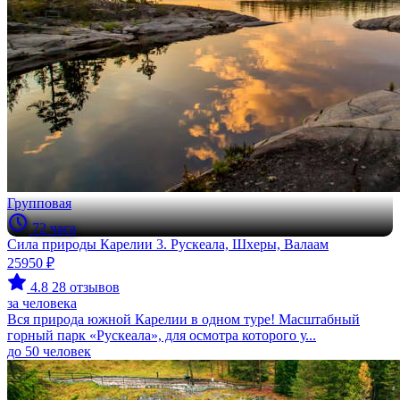
Групповая
72 часа
Сила природы Карелии 3. Рускеала, Шхеры, Валаам
25950 ₽
4.8
28 отзывов
за человека
Вся природа южной Карелии в одном туре! Масштабный
горный парк «Рускеала», для осмотра которого у...
до 50 человек