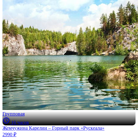
Групповая
16 часов
Жемчужина Карелии – Горный парк «Рускеала»
2990 ₽