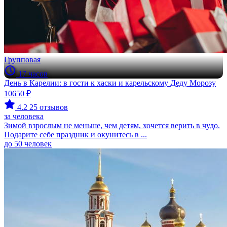
Групповая
17 часов
День в Карелии: в гости к хаски и карельскому Деду Морозу
10650 ₽
4.2
25 отзывов
за человека
Зимой взрослым не меньше, чем детям, хочется верить в чудо.
Подарите себе праздник и окунитесь в ...
до 50 человек