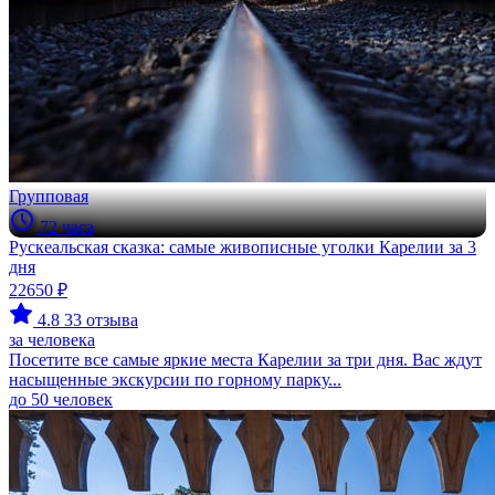
Групповая
72 часа
Рускеальская сказка: самые живописные уголки Карелии за 3
дня
22650 ₽
4.8
33 отзыва
за человека
Посетите все самые яркие места Карелии за три дня. Вас ждут
насыщенные экскурсии по горному парку...
до 50 человек