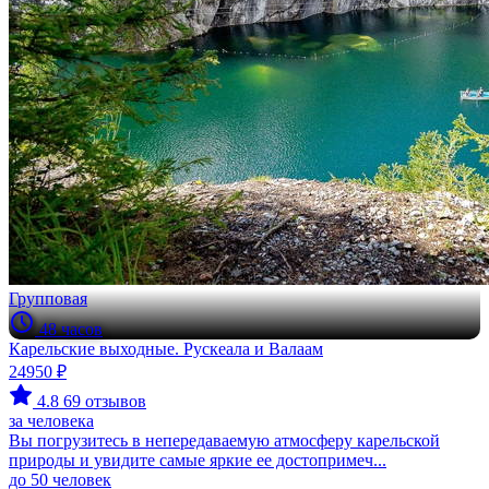
Групповая
48 часов
Карельские выходные. Рускеала и Валаам
24950 ₽
4.8
69 отзывов
за человека
Вы погрузитесь в непередаваемую атмосферу карельской
природы и увидите самые яркие ее достопримеч...
до 50 человек