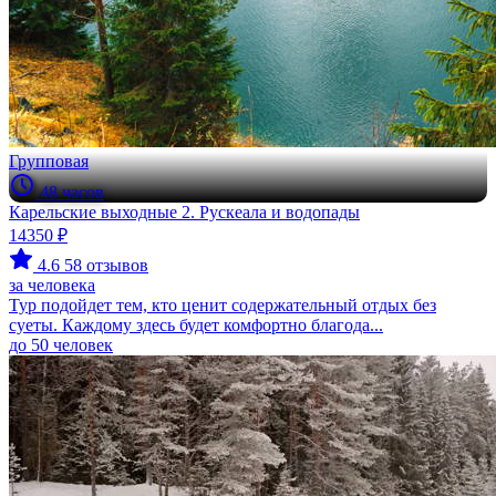
Групповая
48 часов
Карельские выходные 2. Рускеала и водопады
14350 ₽
4.6
58 отзывов
за человека
Тур подойдет тем, кто ценит содержательный отдых без
суеты. Каждому здесь будет комфортно благода...
до 50 человек