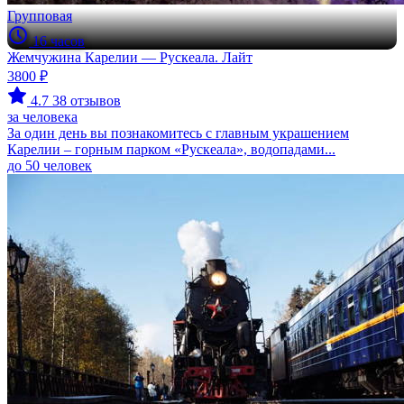
Групповая
16 часов
Жемчужина Карелии — Рускеала. Лайт
3800 ₽
4.7
38 отзывов
за человека
За один день вы познакомитесь с главным украшением
Карелии – горным парком «Рускеала», водопадами...
до 50 человек