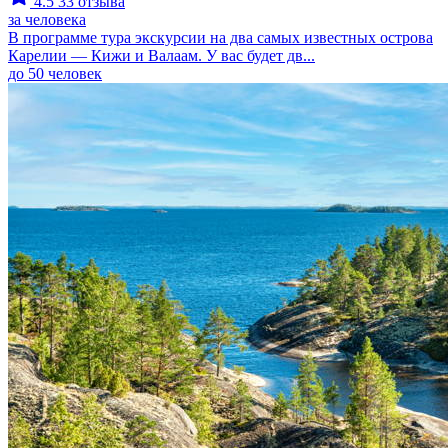
4.5
33 отзыва
за человека
В программе тура экскурсии на два самых известных острова
Карелии — Кижи и Валаам. У вас будет дв...
до 50 человек