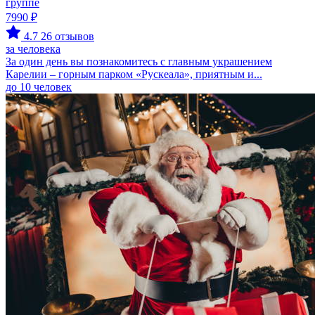
группе
7990 ₽
4.7
26 отзывов
за человека
За один день вы познакомитесь с главным украшением
Карелии – горным парком «Рускеала», приятным и...
до 10 человек