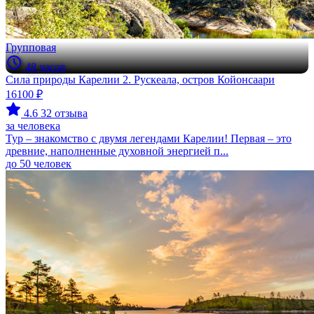
Групповая
48 часов
Сила природы Карелии 2. Рускеала, остров Койонсаари
16100 ₽
4.6
32 отзыва
за человека
Тур – знакомство с двумя легендами Карелии! Первая – это
древние, наполненные духовной энергией п...
до 50 человек