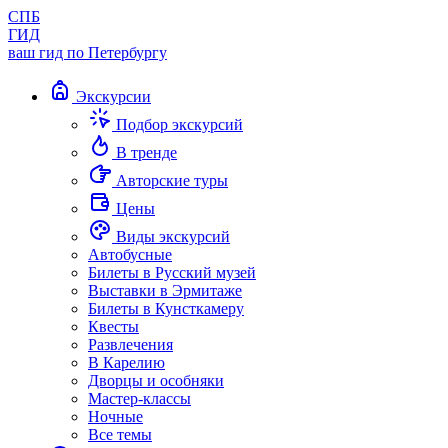
СПБ
ГИД
ваш гид по Петербургу
Экскурсии
Подбор экскурсий
В тренде
Авторские туры
Цены
Виды экскурсий
Автобусные
Билеты в Русский музей
Выставки в Эрмитаже
Билеты в Кунсткамеру
Квесты
Развлечения
В Карелию
Дворцы и особняки
Мастер-классы
Ночные
Все темы