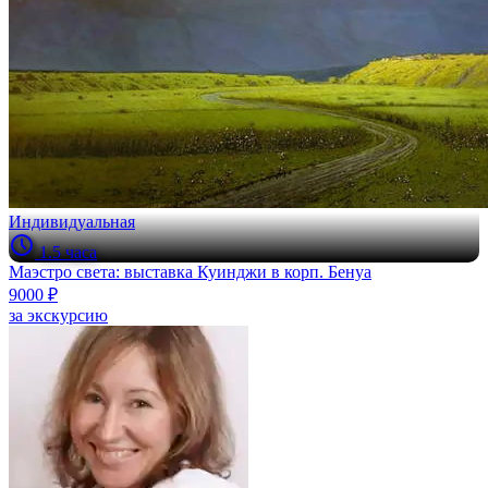
Индивидуальная
1.5 часа
Маэстро света: выставка Куинджи в корп. Бенуа
9000 ₽
за экскурсию