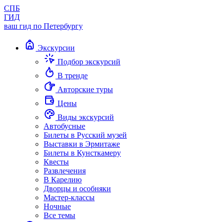
СПБ
ГИД
ваш гид по Петербургу
Экскурсии
Подбор экскурсий
В тренде
Авторские туры
Цены
Виды экскурсий
Автобусные
Билеты в Русский музей
Выставки в Эрмитаже
Билеты в Кунсткамеру
Квесты
Развлечения
В Карелию
Дворцы и особняки
Мастер-классы
Ночные
Все темы