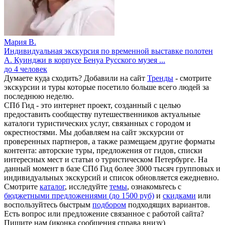
Мария В.
Индивидуальная экскурсия по временной выставке полотен
А. Куинджи в корпусе Бенуа Русского музея ...
до 4 человек
Думаете куда сходить? Добавили на сайт
Тренды
- смотрите
экскурсии и туры которые посетило больше всего людей за
последнюю неделю.
СПб Гид - это интернет проект, созданный с целью
предоставить сообществу путешественников актуальные
каталоги туристических услуг, связанных с городом и
окрестностями. Мы добавляем на сайт экскурсии от
проверенных партнеров, а также размещаем другие форматы
контента: авторские туры, предложения от гидов, списки
интересных мест и статьи о туристическом Петербурге. На
данный момент в базе СПб Гид более 3000 тысяч групповых и
индивидуальных экскурсий и список обновляется ежедневно.
Смотрите
каталог
, исследуйте
темы
, ознакомьтесь с
бюджетными предложениями (до 1500 руб)
и
скидками
или
воспользуйтесь быстрым
подбором
подходящих вариантов.
Есть вопрос или предложение связанное с работой сайта?
Пишите нам (иконка сообщения справа внизу)