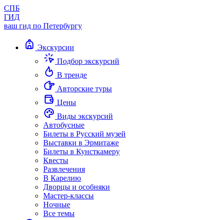
СПБ
ГИД
ваш гид по Петербургу
Экскурсии
Подбор экскурсий
В тренде
Авторские туры
Цены
Виды экскурсий
Автобусные
Билеты в Русский музей
Выставки в Эрмитаже
Билеты в Кунсткамеру
Квесты
Развлечения
В Карелию
Дворцы и особняки
Мастер-классы
Ночные
Все темы