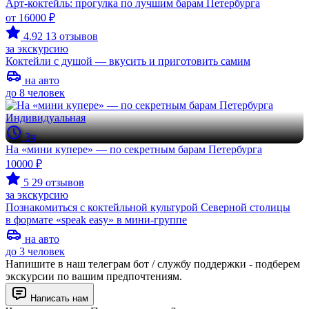
Арт-коктейль: прогулка по лучшим барам Петербурга
от 16000 ₽
4.92
13 отзывов
за экскурсию
Коктейли с душой — вкусить и приготовить самим
на авто
до 8 человек
Индивидуальная
3ч
На «мини купере» — по секретным барам Петербурга
10000 ₽
5
29 отзывов
за экскурсию
Познакомиться с коктейльной культурой Северной столицы
в формате «speak easy» в мини-группе
на авто
до 3 человек
Напишите в наш телеграм бот / службу поддержки - подберем
экскурсии по вашим предпочтениям.
Написать нам