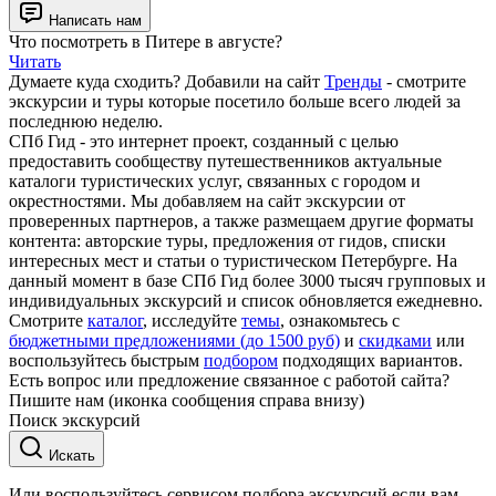
Написать нам
Что посмотреть в Питере в августе?
Читать
Думаете куда сходить? Добавили на сайт
Тренды
- смотрите
экскурсии и туры которые посетило больше всего людей за
последнюю неделю.
СПб Гид - это интернет проект, созданный с целью
предоставить сообществу путешественников актуальные
каталоги туристических услуг, связанных с городом и
окрестностями. Мы добавляем на сайт экскурсии от
проверенных партнеров, а также размещаем другие форматы
контента: авторские туры, предложения от гидов, списки
интересных мест и статьи о туристическом Петербурге. На
данный момент в базе СПб Гид более 3000 тысяч групповых и
индивидуальных экскурсий и список обновляется ежедневно.
Смотрите
каталог
, исследуйте
темы
, ознакомьтесь с
бюджетными предложениями (до 1500 руб)
и
скидками
или
воспользуйтесь быстрым
подбором
подходящих вариантов.
Есть вопрос или предложение связанное с работой сайта?
Пишите нам (иконка сообщения справа внизу)
Поиск экскурсий
Искать
Или воспользуйтесь сервисом подбора экскурсий если вам