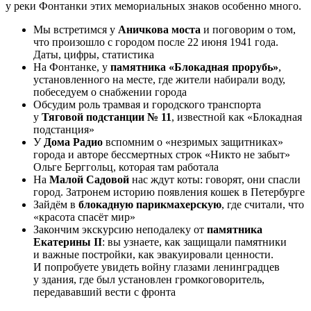
у реки Фонтанки этих мемориальных знаков особенно много.
Мы встретимся у
Аничкова моста
и поговорим о том,
что произошло с городом после 22 июня 1941 года.
Даты, цифры, статистика
На Фонтанке, у
памятника «Блокадная прорубь»
,
установленного на месте, где жители набирали воду,
побеседуем о снабжении города
Обсудим роль трамвая и городского транспорта
у
Тяговой подстанции № 11
, известной как «Блокадная
подстанция»
У
Дома Радио
вспомним о «незримых защитниках»
города и авторе бессмертных строк «Никто не забыт»
Ольге Берггольц, которая там работала
На
Малой Садовой
нас ждут коты: говорят, они спасли
город. Затронем историю появления кошек в Петербурге
Зайдём в
блокадную парикмахерскую
, где считали, что
«красота спасёт мир»
Закончим экскурсию неподалеку от
памятника
Екатерины II
: вы узнаете, как защищали памятники
и важные постройки, как эвакуировали ценности.
И попробуете увидеть войну глазами ленинградцев
у здания, где был установлен громкоговоритель,
передававший вести с фронта