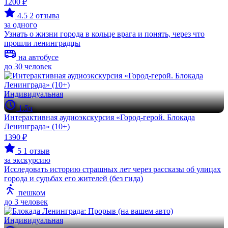
1200 ₽
4.5
2 отзыва
за одного
Узнать о жизни города в кольце врага и понять, через что
прошли ленинградцы
на автобусе
до 30 человек
Индивидуальная
1.5ч
Интерактивная аудиоэкскурсия «Город-герой. Блокада
Ленинграда» (10+)
1390 ₽
5
1 отзыв
за экскурсию
Исследовать историю страшных лет через рассказы об улицах
города и судьбах его жителей (без гида)
пешком
до 3 человек
Индивидуальная