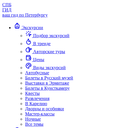
СПБ
ГИД
ваш гид по Петербургу
Экскурсии
Подбор экскурсий
В тренде
Авторские туры
Цены
Виды экскурсий
Автобусные
Билеты в Русский музей
Выставки в Эрмитаже
Билеты в Кунсткамеру
Квесты
Развлечения
В Карелию
Дворцы и особняки
Мастер-классы
Ночные
Все темы