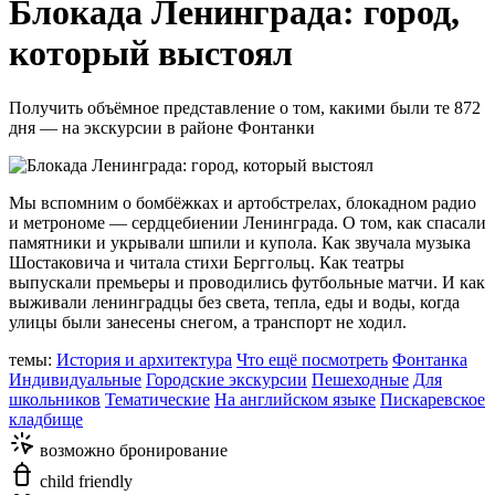
Блокада Ленинграда: город,
который выстоял
Получить объёмное представление о том, какими были те 872
дня — на экскурсии в районе Фонтанки
Мы вспомним о бомбёжках и артобстрелах, блокадном радио
и метрономе — сердцебиении Ленинграда. О том, как спасали
памятники и укрывали шпили и купола. Как звучала музыка
Шостаковича и читала стихи Берггольц. Как театры
выпускали премьеры и проводились футбольные матчи. И как
выживали ленинградцы без света, тепла, еды и воды, когда
улицы были занесены снегом, а транспорт не ходил.
темы:
История и архитектура
Что ещё посмотреть
Фонтанка
Индивидуальные
Городские экскурсии
Пешеходные
Для
школьников
Тематические
На английском языке
Пискаревское
кладбище
возможно бронирование
child friendly