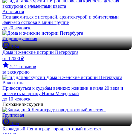
Анастасия
Познакомиться с историей, архитектурой и обитателями
Заячьего острова в мини-группе
до 20 человек
Индивидуальная
2.5ч
Дома и женские истории Петербурга
от 12000 ₽
5
11 отзывов
за экскурсию
Валентина
Прикоснуться к судьбам великих женщин начала 20 века и
посетить квартиру Нины Мещерской
до 10 человек
Похожие экскурсии
Групповая
3.5ч
Блокадный Ленинград: город, который выстоял