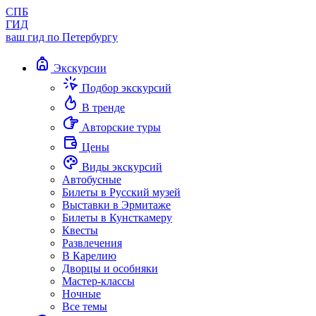
СПБ
ГИД
ваш гид по Петербургу
Экскурсии
Подбор экскурсий
В тренде
Авторские туры
Цены
Виды экскурсий
Автобусные
Билеты в Русский музей
Выставки в Эрмитаже
Билеты в Кунсткамеру
Квесты
Развлечения
В Карелию
Дворцы и особняки
Мастер-классы
Ночные
Все темы