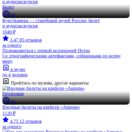
Билет
2ч
Кунсткамера — старейший музей России: билет
и аудиоэкскурсия
1040 ₽
3.47
85 отзывов
за одного
Познакомиться с первой коллекцией Петра
I и этнографическими артефактами, собранными по всему
миру
в музее
до 4 человек
Пройтись по музеям, другие варианты
Групповая
1ч
Входные билеты на крейсер «Аврора»
1120 ₽
4.75
12 отзывов
за одного