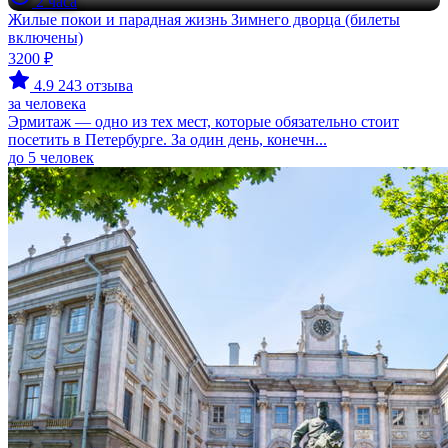
2 часа
Жилые покои и парадная жизнь Зимнего дворца (билеты
включены)
3200 ₽
4.9
243 отзыва
за человека
Эрмитаж — одно из тех мест, которые обязательно стоит
посетить в Петербурге. За один день, конечн...
до 5 человек