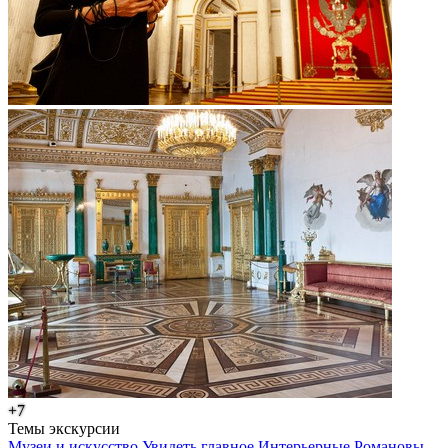
+7
Темы экскурсии
Музеи и искусство
Увидеть главное
Интерьерные
Романовы