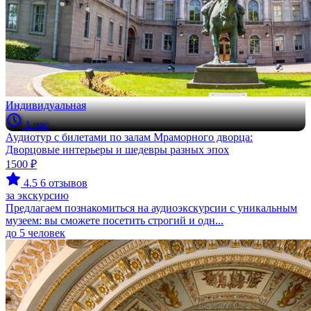
Индивидуальная
1 час
Аудиотур с билетами по залам Мраморного дворца:
Дворцовые интерьеры и шедевры разных эпох
1500 ₽
4.5
6 отзывов
за экскурсию
Предлагаем познакомиться на аудиоэкскурсии с уникальным
музеем: вы сможете посетить строгий и одн...
до 5 человек