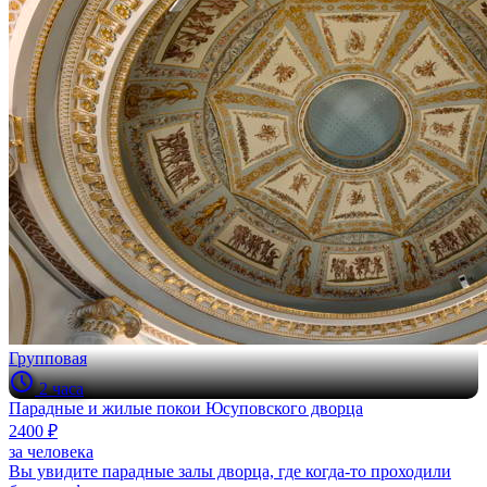
Групповая
2 часа
Парадные и жилые покои Юсуповского дворца
2400 ₽
за человека
Вы увидите парадные залы дворца, где когда-то проходили