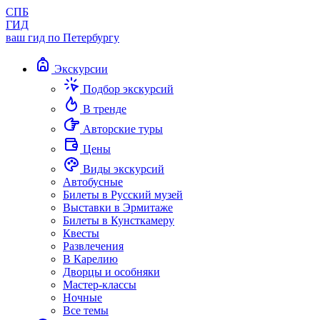
СПБ
ГИД
ваш гид по Петербургу
Экскурсии
Подбор экскурсий
В тренде
Авторские туры
Цены
Виды экскурсий
Автобусные
Билеты в Русский музей
Выставки в Эрмитаже
Билеты в Кунсткамеру
Квесты
Развлечения
В Карелию
Дворцы и особняки
Мастер-классы
Ночные
Все темы