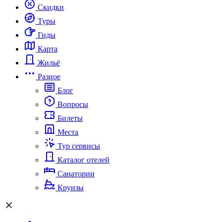
Скидки
Туры
Гиды
Карта
Жильё
Разное
Блог
Вопросы
Билеты
Места
Тур сервисы
Каталог отелей
Санатории
Круизы