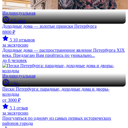
Индивидуальная
2.5 часа
Доходные дома — золотые прииски Петербурга
8800 ₽
5
10 отзывов
за экскурсию
Доходные дома — распространенное явление Петербурга XIX
века. Предлагаю Вам пройтись по уникально...
до 6 человек
Индивидуальная
1.5ч
Пески Петербурга: парадные, доходные дома и дворы-
колодцы
от 3000 ₽
5
1 отзыв
за экскурсию
Прогуляться по одному из самых первых исторических
районов города