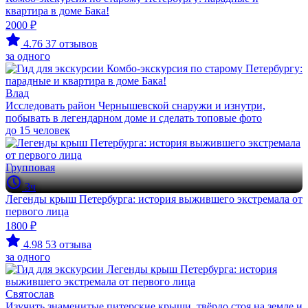
квартира в доме Бака!
2000 ₽
4.76
37 отзывов
за одного
Влад
Исследовать район Чернышевской снаружи и изнутри,
побывать в легендарном доме и сделать топовые фото
до 15 человек
Групповая
3ч
Легенды крыш Петербурга: история выжившего экстремала от
первого лица
1800 ₽
4.98
53 отзыва
за одного
Святослав
Изучить знаменитые питерские крыши, твёрдо стоя на земле и