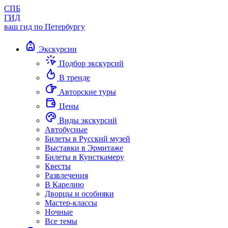
СПБ
ГИД
ваш гид по Петербургу
Экскурсии
Подбор экскурсий
В тренде
Авторские туры
Цены
Виды экскурсий
Автобусные
Билеты в Русский музей
Выставки в Эрмитаже
Билеты в Кунсткамеру
Квесты
Развлечения
В Карелию
Дворцы и особняки
Мастер-классы
Ночные
Все темы