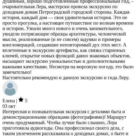
душевный, хорошо подготовленный профессиональный гид, –
очаровательная Лера, мастерски провела экскурсию по
доходным домам Петроградской городской стороны. Каждая
история, каждый дом — своя удивительная история. Это не
просто прогулка, а настоящее путешествие по волнам времени
и истории. Узнали много нового и очень занимательного,
увидели потрясающие образцы архитектуры, человеческой
мысли, реализованные (и не совсем) задумки и примеры
конгломераций, создавшие неповторимый дух этих мест. А
вплетенные в экскурсию артефакты, как связка старинных
ключей, открытие новых функций давно знакомых объектов,
насыщают экскурсию уникальностью и дополнительными
важными качествами. Несмотря на морозную погоду, это было
замечательно!
Настоятельно рекомендую и данную экскурсию и гида Леру.
Елена |
5
03 окт
Интересная и познавательная экскурсия с деталями быта и
демонстрационными образцами (фотографиями)! Маршрут
очень продуманный. Чтобы лучше было слышно, Лера
приготовила аудиогиды. Она профессионал своего дела, с
таким увлечением рассказывала о доходных домах, о быте и