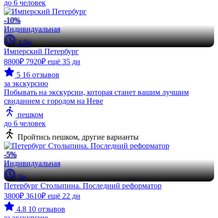
до 6 человек
-10%
Индивидуальная
2.5ч
Имперский Петербург
8800₽
7920₽
ещё 35 дн
5
16 отзывов
за экскурсию
Побывать на экскурсии, которая станет вашим лучшим
свиданием с городом на Неве
пешком
до 6 человек
Пройтись пешком, другие варианты
-5%
Индивидуальная
2ч
Петербург Столыпина. Последний реформатор
3800₽
3610₽
ещё 22 дн
4.8
10 отзывов
за экскурсию