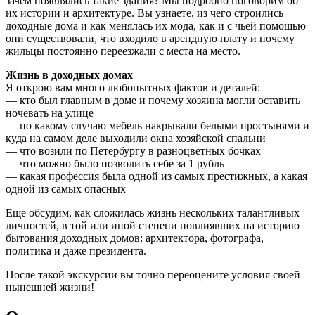
зачем появлялись такие здания? Мы подробно поговорим об
их истории и архитектуре. Вы узнаете, из чего строились
доходные дома и как менялась их мода, как и с чьей помощью
они существовали, что входило в арендную плату и почему
жильцы постоянно переезжали с места на место.
Жизнь в доходных домах
Я открою вам много любопытных фактов и деталей:
— кто был главным в доме и почему хозяина могли оставить
ночевать на улице
— по какому случаю мебель накрывали белыми простынями и
куда на самом деле выходили окна хозяйской спальни
— что возили по Петербургу в разноцветных бочках
— что можно было позволить себе за 1 рубль
— какая профессия была одной из самых престижных, а какая
одной из самых опасных
Еще обсудим, как сложилась жизнь нескольких талантливых
личностей, в той или иной степени повлиявших на историю
бытования доходных домов: архитектора, фотографа,
политика и даже президента.
После такой экскурсии вы точно переоцените условия своей
нынешней жизни!