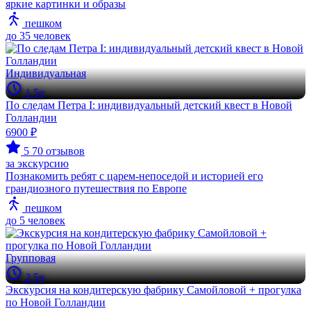
яркие картинки и образы
пешком
до 35 человек
Индивидуальная
1.5ч
По следам Петра I: индивидуальный детский квест в Новой
Голландии
6900 ₽
5
70 отзывов
за экскурсию
Познакомить ребят с царем-непоседой и историей его
грандиозного путешествия по Европе
пешком
до 5 человек
Групповая
2.5ч
Экскурсия на кондитерскую фабрику Самойловой + прогулка
по Новой Голландии