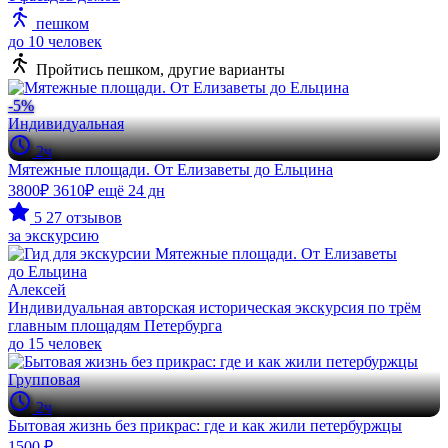
пешком
до 10 человек
Пройтись пешком, другие варианты
-5%
Индивидуальная
2ч
Мятежные площади. От Елизаветы до Ельцина
3800₽
3610₽
ещё 24 дн
5
27 отзывов
за экскурсию
Алексей
Индивидуальная авторская историческая экскурсия по трём
главным площадям Петербурга
до 15 человек
Групповая
2ч
Бытовая жизнь без прикрас: где и как жили петербуржцы
1500 ₽