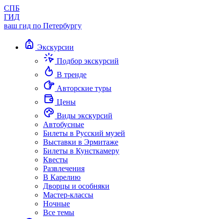
СПБ
ГИД
ваш гид по Петербургу
Экскурсии
Подбор экскурсий
В тренде
Авторские туры
Цены
Виды экскурсий
Автобусные
Билеты в Русский музей
Выставки в Эрмитаже
Билеты в Кунсткамеру
Квесты
Развлечения
В Карелию
Дворцы и особняки
Мастер-классы
Ночные
Все темы