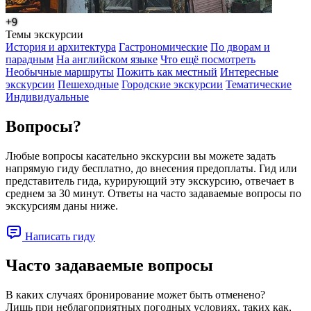
+9
Темы экскурсии
История и архитектура
Гастрономические
По дворам и
парадным
На английском языке
Что ещё посмотреть
Необычные маршруты
Пожить как местный
Интересные
экскурсии
Пешеходные
Городские экскурсии
Тематические
Индивидуальные
Вопросы?
Любые вопросы касательно экскурсии вы можете задать
напрямую гиду бесплатно, до внесения предоплаты. Гид или
представитель гида, курирующий эту экскурсию, отвечает в
среднем за 30 минут. Ответы на часто задаваемые вопросы по
экскурсиям даны ниже.
Написать гиду
Часто задаваемые вопросы
В каких случаях бронирование может быть отменено?
Лишь при неблагоприятных погодных условиях, таких как,