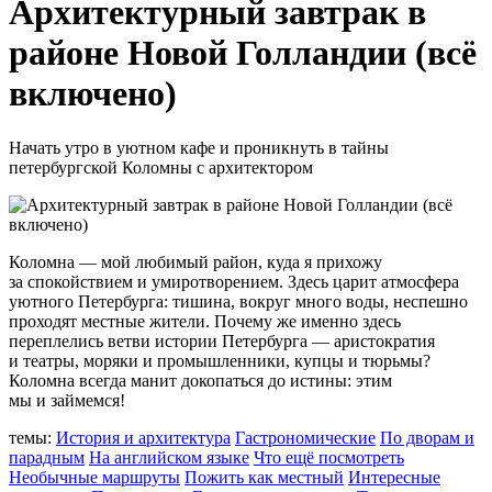
Архитектурный завтрак в
районе Новой Голландии (всё
включено)
Начать утро в уютном кафе и проникнуть в тайны
петербургской Коломны с архитектором
Коломна — мой любимый район, куда я прихожу
за спокойствием и умиротворением. Здесь царит атмосфера
уютного Петербурга: тишина, вокруг много воды, неспешно
проходят местные жители. Почему же именно здесь
переплелись ветви истории Петербурга — аристократия
и театры, моряки и промышленники, купцы и тюрьмы?
Коломна всегда манит докопаться до истины: этим
мы и займемся!
темы:
История и архитектура
Гастрономические
По дворам и
парадным
На английском языке
Что ещё посмотреть
Необычные маршруты
Пожить как местный
Интересные