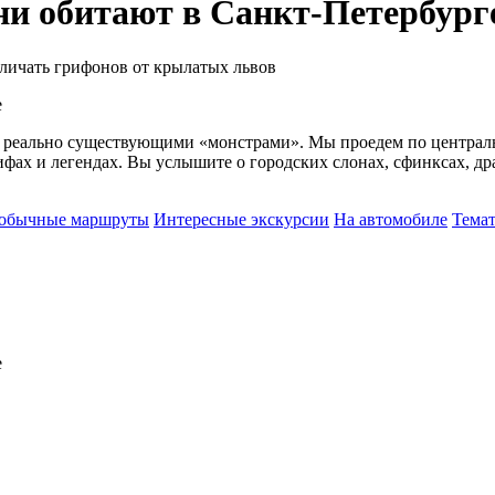
они обитают в Санкт-Петербург
тличать грифонов от крылатых львов
 реально существующими «монстрами». Мы проедем по центральн
ифах и легендах. Вы услышите о городских слонах, сфинксах, др
обычные маршруты
Интересные экскурсии
На автомобиле
Тема