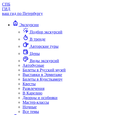
СПБ
ГИД
ваш гид по Петербургу
Экскурсии
Подбор экскурсий
В тренде
Авторские туры
Цены
Виды экскурсий
Автобусные
Билеты в Русский музей
Выставки в Эрмитаже
Билеты в Кунсткамеру
Квесты
Развлечения
В Карелию
Дворцы и особняки
Мастер-классы
Ночные
Все темы