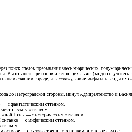
рез поиск следов пребывания здесь мифических, полумифическ
ей. Вы отыщете грифонов и летающих львов (заодно научитесь и
в нашем славном городе, и расскажу, какие мифы и легенды их о
рода до Петроградской стороны, минуя Адмиралтейство и Василь
» — с фантастическим оттенком.
 мистическим оттенком.
ежной Невы — с историческим оттенком.
Фонтанке — с мифическим оттенком.
оттенком.
 острове — с художественным оттенком, и многое другое.