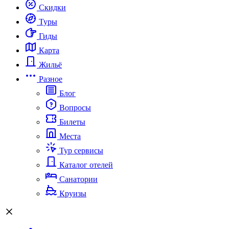
Скидки
Туры
Гиды
Карта
Жильё
Разное
Блог
Вопросы
Билеты
Места
Тур сервисы
Каталог отелей
Санатории
Круизы