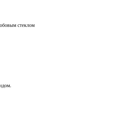
лобовым стеклом
идом.