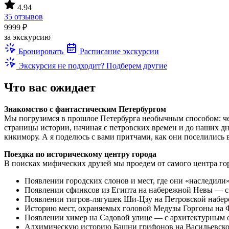
4.94
35 отзывов
9999 ₽
за экскурсию
Бронировать
Расписание экскурсии
Экскурсия не подходит? Подберем другие
Что вас ожидает
Знакомство с фантастическим Петербургом
Мы погрузимся в прошлое Петербурга необычным способом: че
страницы истории, начиная с петровских времен и до наших дн
кикимору. А я поделюсь с вами притчами, как они поселились 
Поездка по историческому центру города
В поисках мифических друзей мы проедем от самого центра го
Появлении городских слонов и мест, где они «наследили
Появлении сфинксов из Египта на набережной Невы — с
Появлении тигров-лягушек Ши-Цзу на Петровской набер
Историю мест, охраняемых головой Медузы Горгоны на 
Появлении химер на Садовой улице — с архитектурным 
Алхимическую историю Башни грифонов на Васильевском