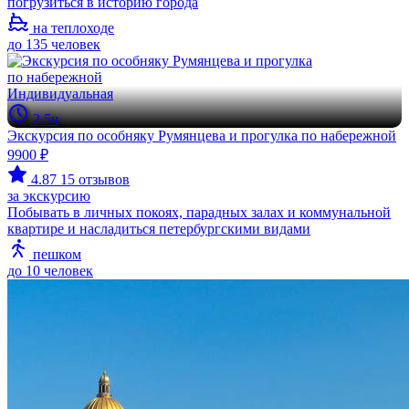
погрузиться в историю города
на теплоходе
до 135 человек
Индивидуальная
2.5ч
Экскурсия по особняку Румянцева и прогулка по набережной
9900 ₽
4.87
15 отзывов
за экскурсию
Побывать в личных покоях, парадных залах и коммунальной
квартире и насладиться петербургскими видами
пешком
до 10 человек