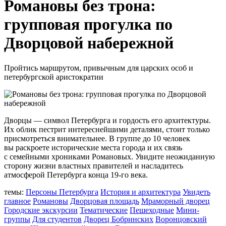
Романовы без трона:
групповая прогулка по
Дворцовой набережной
Пройтись маршрутом, привычным для царских особ и
петербургской аристократии
Дворцы — символ Петербурга и гордость его архитектуры.
Их облик пестрит интереснейшими деталями, стоит только
присмотреться внимательнее. В группе до 10 человек
вы раскроете исторические места города и их связь
с семейными хрониками Романовых. Увидите неожиданную
сторону жизни властных правителей и насладитесь
атмосферой Петербурга конца 19-го века.
темы:
Персоны Петербурга
История и архитектура
Увидеть
главное
Романовы
Дворцовая площадь
Мраморный дворец
Городские экскурсии
Тематические
Пешеходные
Мини-
группы
Для студентов
Дворец Бобринских
Воронцовский