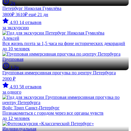
2ч
Петербург Николая Гумилёва
3800₽
3610₽
ещё 21 дн
4.93
14 отзывов
за экскурсию
Алексей
Вся жизнь поэта за 1,5 часа на фоне исторических декораций
до 10 человек
Групповая
1.5ч
Групповая иммерсивная прогулка по центру Петербурга
2000 ₽
4.93
58 отзывов
за одного
Войс Трип Санкт-Петербург
Познакомиться с городом через все органы чувств
до 12 человек
Индивидуальная