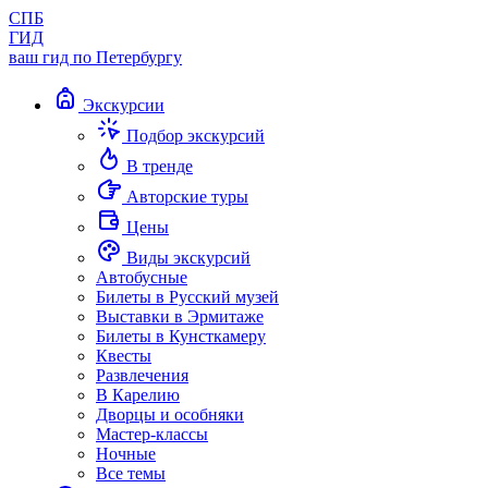
СПБ
ГИД
ваш гид по Петербургу
Экскурсии
Подбор экскурсий
В тренде
Авторские туры
Цены
Виды экскурсий
Автобусные
Билеты в Русский музей
Выставки в Эрмитаже
Билеты в Кунсткамеру
Квесты
Развлечения
В Карелию
Дворцы и особняки
Мастер-классы
Ночные
Все темы