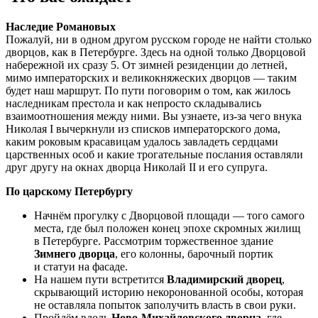
Наследие Романовых
Пожалуй, ни в одном другом русском городе не найти столько
дворцов, как в Петербурге. Здесь на одной только Дворцовой
набережной их сразу 5. От зимней резиденции до летней,
мимо императорских и великокняжеских дворцов — таким
будет наш маршрут. По пути поговорим о том, как жилось
наследникам престола и как непросто складывались
взаимоотношения между ними. Вы узнаете, из-за чего внука
Николая I вычеркнули из списков императорского дома,
каким роковым красавицам удалось завладеть сердцами
царственных особ и какие трогательные послания оставляли
друг другу на окнах дворца Николай II и его супруга.
По царскому Петербургу
Начнём прогулку с Дворцовой площади — того самого
места, где был положен конец эпохе скромных жилищ
в Петербурге. Рассмотрим торжественное здание
Зимнего дворца
, его колонны, барочный портик
и статуи на фасаде.
На нашем пути встретится
Владимирский дворец
,
скрывающий историю некоронованной особы, которая
не оставляла попыток заполучить власть в свои руки.
Пройдём вдоль
Ново-Михайловского дворца
, где