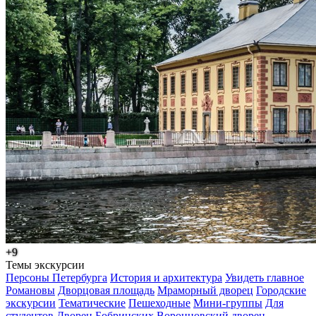
+9
Темы экскурсии
Персоны Петербурга
История и архитектура
Увидеть главное
Романовы
Дворцовая площадь
Мраморный дворец
Городские
экскурсии
Тематические
Пешеходные
Мини-группы
Для
студентов
Дворец Бобринских
Воронцовский дворец