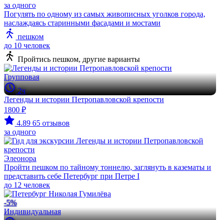
за одного
Погулять по одному из самых живописных уголков города,
наслаждаясь старинными фасадами и мостами
пешком
до 10 человек
Пройтись пешком, другие варианты
Групповая
2ч
Легенды и истории Петропавловской крепости
1800 ₽
4.89
65 отзывов
за одного
Элеонора
Пройти пешком по тайному тоннелю, заглянуть в казематы и
представить себе Петербург при Петре I
до 12 человек
-5%
Индивидуальная