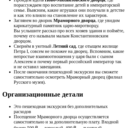
порассуждаем про воспитание детей в императорской
семье. Выясним, какие игрушки они получали в детстве
и как это влияло на становление их характеров.
Заглянем во дворик
Мраморного дворца
, где увидим
карикатурный памятник царю-миротворцу.
Вы услышите рассказ про всех хозяев здания и поймёте,
почему его называли малым Константиновским
дворцом.
Свернём в уютный
Летний сад
, где отыщем жилище
Петра I, совсем не похожее на дворец. Вспомним, какие
непростые взаимоотношения у царя были с сыном
Алексеем и почему первый российский император так
и не оставил завещания.
После окончания пешеходной экскурсии вы сможете
самостоятельно осмотреть Мраморный дворец (филиал
Русского музея).
Организационные детали
Это пешеходная экскурсия без дополнительных
расходов
Посещение Мраморного дворца осуществляется
самостоятельно и за дополнительную плату. Входной
билет: 500 ₽ — взрослый, 400 ₽ — льготный