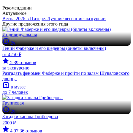
Рекомендации
Актуальное
Весна 2026 в Питере. Лучшие весенние экскурсии
Другие предложения этого гида
Индивидуальная
2ч
Гений Фаберже и его шедевры (билеты включены)
от 4250 ₽
5
39 отзывов
за экскурсию
Разгадать феномен Фаберже и пройти по залам Шуваловского
дворца
в музее
до 7 человек
Групповая
2ч
Загадки канала Грибоедова
2000 ₽
4.97
36 отзывов