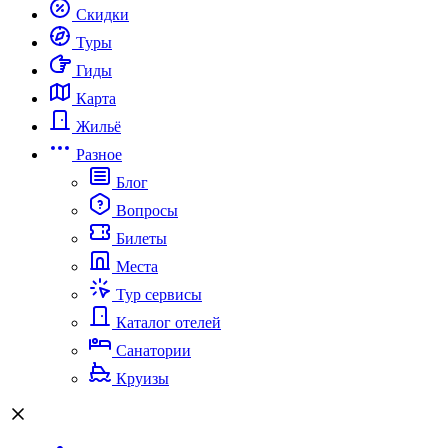
Скидки
Туры
Гиды
Карта
Жильё
Разное
Блог
Вопросы
Билеты
Места
Тур сервисы
Каталог отелей
Санатории
Круизы