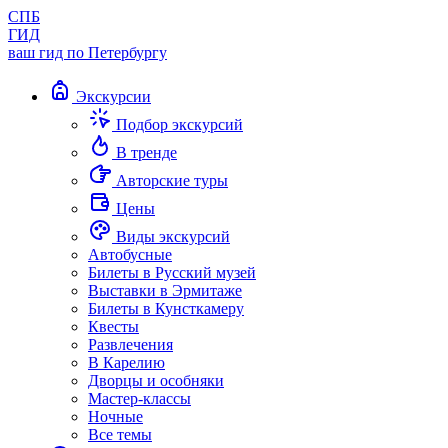
СПБ
ГИД
ваш гид по Петербургу
Экскурсии
Подбор экскурсий
В тренде
Авторские туры
Цены
Виды экскурсий
Автобусные
Билеты в Русский музей
Выставки в Эрмитаже
Билеты в Кунсткамеру
Квесты
Развлечения
В Карелию
Дворцы и особняки
Мастер-классы
Ночные
Все темы