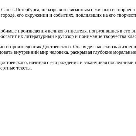
м Санкт-Петербурга, неразрывно связанным с жизнью и творчест
городе, его окружении и событиях, повлиявших на его творчест
юбимые произведения великого писателя, погрузившись в его вн
обогатит их литературный кругозор и понимание творчества клас
ии и произведениях Достоевского. Она ведет нас сквозь жизненн
довать внутренний мир человека, раскрывая глубокие моральные
остоевского, начиная с его рождения и заканчивая последними 
мертные тексты.