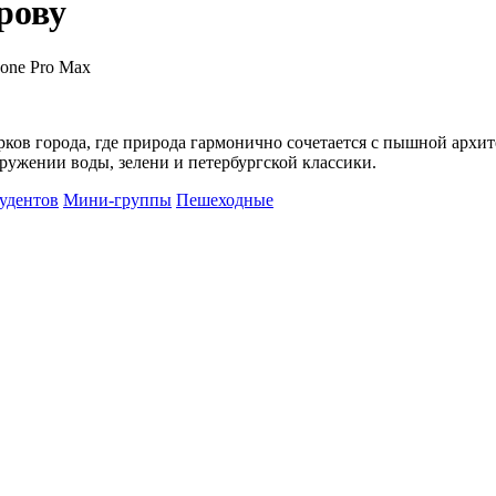
рову
hone Pro Max
ков города, где природа гармонично сочетается с пышной архи
ружении воды, зелени и петербургской классики.
тудентов
Мини-группы
Пешеходные