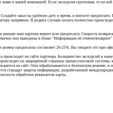
с вами и вашей компанией. Если экскурсия групповая, то на ней 
Создайте заказ на удобную дату и время, и внесите предоплату.
атору напрямую. В редких случаях оплата полностью происходит
и раньше наш партнер вернет всю предоплату. Скорость возврата 
 Обычно они выведены в блоке "Информация об отмене/возврате"
размер предоплаты составляет 20-25%. Вы увидите это при офор
а происходит на сайте партнера. Большинство экскурсий в наш
 происходит на защищённой странице процессинговой системы, к
едаются на сайт. Они обрабатываются в безопасном режиме, и ни
ется стандарт защиты информации, разработанный международн
зопасность обработки реквизитов карты.