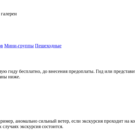
 галереи
ов
Мини-группы
Пешеходные
ю гиду бесплатно, до внесения предоплаты. Гид или представит
аны ниже.
имер, аномально сильный ветер, если экскурсия проходит на ко
х случаях экскурсия состоится.