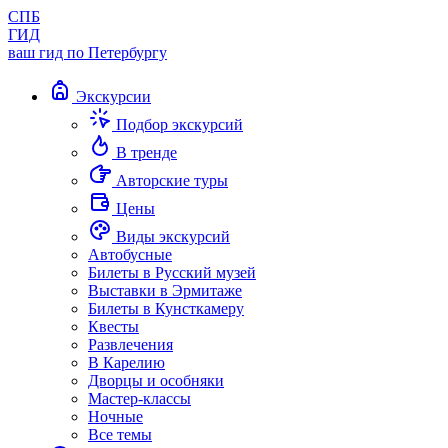
СПБ
ГИД
ваш гид по Петербургу
Экскурсии
Подбор экскурсий
В тренде
Авторские туры
Цены
Виды экскурсий
Автобусные
Билеты в Русский музей
Выставки в Эрмитаже
Билеты в Кунсткамеру
Квесты
Развлечения
В Карелию
Дворцы и особняки
Мастер-классы
Ночные
Все темы